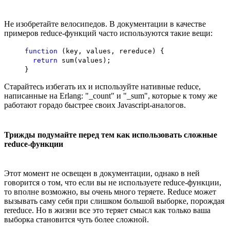
Не изобретайте велосипедов. В документации в качестве
примеров reduce-функций часто используются такие вещи:
function
(key, values, rereduce) {
return
sum(values);
}
Старайтесь избегать их и используйте нативные reduce,
написанные на Erlang: "_count" и "_sum", которые к тому же
работают горадо быстрее своих Javascript-аналогов.
Трижды подумайте перед тем как использовать сложные
reduce-функции
Этот момент не освещен в документации, однако в ней
говорится о том, что если вы не используете reduce-функции,
то вполне возможно, вы очень много теряете. Reduce может
вызывать саму себя при слишком большой выборке, порождая
rereduce. Но в жизни все это теряет смысл как только ваша
выборка становится чуть более сложной.