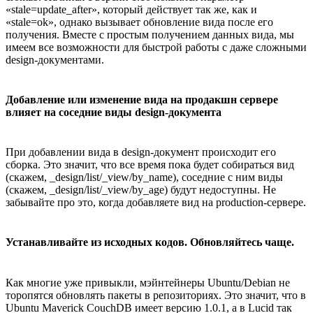
«stale=update_after», который действует так же, как и
«stale=ok», однако вызывает обновление вида после его
получения. Вместе с простым получением данных вида, мы
имеем все возможности для быстрой работы с даже сложными
design-документами.
Добавление или изменение вида на продакшн сервере
влияет на соседние виды design-документа
При добавлении вида в design-документ происходит его
сборка. Это значит, что все время пока будет собираться вид
(скажем, _design/list/_view/by_name), соседние с ним виды
(скажем, _design/list/_view/by_age) будут недоступны. Не
забывайте про это, когда добавляете вид на production-сервере.
Устанавливайте из исходных кодов. Обновляйтесь чаще.
Как многие уже привыкли, мэйнтейнеры Ubuntu/Debian не
торопятся обновлять пакеты в репозиториях. Это значит, что в
Ubuntu Maverick CouchDB имеет версию 1.0.1, а в Lucid так