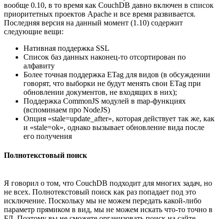
вообще 0.10, в то время как CouchDB давно включен в список
приоритетных проектов Apache и все время развивается.
Последняя версия на данный момент (1.10) содержит
следующие вещи:
Нативная поддержка SSL
Список баз данных наконец-то отсортирован по
алфавиту
Более точная поддержка ETag для видов (в обсуждении
говорят, что выборки не будут менять свои ETag при
обновлении документов, не входящих в них);
Поддержка CommonJS модулей в map-функциях
(вспоминаем про NodeJS)
Опция «stale=update_after», которая действует так же, как
и «stale=ok», однако вызывает обновление вида после
его получения
Полнотекстовый поиск
Я говорил о том, что CouchDB подходит для многих задач, но
не всех. Полнотекстовый поиск как раз попадает под это
исключение. Поскольку мы не можем передать какой-либо
параметр прямиком в вид, мы не можем искать что-то точно в
БД. Поэтому вы не сможете организовать поиск на сайте,