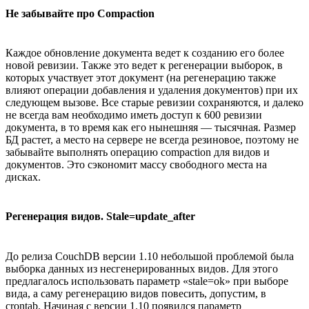
Не забывайте про Compaction
Каждое обновление документа ведет к созданию его более
новой ревизии. Также это ведет к регенерации выборок, в
которых участвует этот документ (на регенерацию также
влияют операции добавления и удаления документов) при их
следующем вызове. Все старые ревизии сохраняются, и далеко
не всегда вам необходимо иметь доступ к 600 ревизии
документа, в то время как его нынешняя — тысячная. Размер
БД растет, а место на сервере не всегда резиновое, поэтому не
забывайте выполнять операцию compaction для видов и
документов. Это сэкономит массу свободного места на
дисках.
Регенерация видов. Stale=update_after
До релиза CouchDB версии 1.10 небольшой проблемой была
выборка данных из несгенерированных видов. Для этого
предлагалось использовать параметр «stale=ok» при выборе
вида, а саму регенерацию видов повесить, допустим, в
crontab. Начиная с версии 1.10 появился параметр