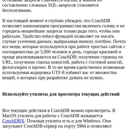
составлению сложных SQL-запросов становятся
бесполезными.
В настоящий момент я глубоко убежден, что CouchDB
позволяет начинающим программистам включать голову и не
городить мощнейшие запросы только ради того, чтобы они
работали. Удобство reduce-функций позволяет не писать
глупые усечения данных, выбрасывая memory overflow. Почти
все вещи, которые используются при работе простых сайтов с
посещаемостью до 5,000 человек в день, гораздо красивей и
проще реализовываются на CouchDB: получение страниц по
URL, получение списка новостей, работа с гостевой книгой,
фотогалереи и прочее. В то же время единственно возможная
используемая кодировка UTF-8 избавит вас от множества
вещей, о которых при разработке думать не нужно.
Используйте утилиты для просмотра текущих действий
Все текущие действия в CouchDB можно просмотреть. В
MacOS утилита для работы с CouchDB называется
CouchDBX
. Похожая утилита есть и для Windows. Они
запускают CouchDB-сервер на порту 5984 и позволяют