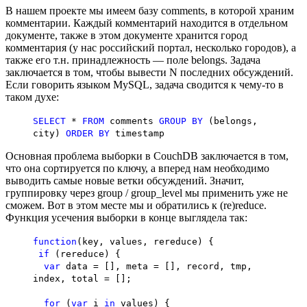
В нашем проекте мы имеем базу comments, в которой храним
комментарии. Каждый комментарий находится в отдельном
документе, также в этом документе хранится город
комментария (у нас российский портал, несколько городов), а
также его т.н. принадлежность — поле belongs. Задача
заключается в том, чтобы вывести N последних обсуждений.
Если говорить языком MySQL, задача сводится к чему-то в
таком духе:
SELECT
*
FROM
comments
GROUP
BY
(belongs,
city)
ORDER
BY
timestamp
Основная проблема выборки в CouchDB заключается в том,
что она сортируется по ключу, а вперед нам необходимо
выводить самые новые ветки обсуждений. Значит,
группировку через group / group_level мы применить уже не
сможем. Вот в этом месте мы и обратились к (re)reduce.
Функция усечения выборки в конце выглядела так:
function
(key, values, rereduce) {
if
(rereduce) {
var
data = [], meta = [], record, tmp,
index, total = [];
for
(
var
i
in
values) {