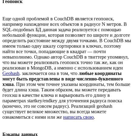
Геопоиск
Еще одной проблемой в CouchDB является геопоиск,
например нахождение всех объектов в радиусе N метров. В
SQL-подобных БД данная задача реализуется с помощью
небольшой функции, которая позволяет по широте и долготе
определить расстояние между двумя точками. В CouchDB мы
имеем только одну шкалу сортировки в ключах, поэтому
найти все точки, попадающие в квадрат — почти
невыполнимо. Однако автор CouchDB в твиттере упомянул,
что вы можете реализовать геопоиск точно так же, как он
реализован в MongoDB, а именно с использованием идеи
Geohash
. заключается она в том, что
любые координаты
могут быть представлены в виде численно-буквенного
хэша
. При этом чем точнее указаны координаты, тем больше
будет длина хэша. Таким образом, вы можете передавать
геохэш в качестве ключа и варьировать его длину в
параметрах startkey/endkey для уточнения радиуса поиска
(конечно, это не совсем радиус). Реализаций geohash
существует великое множество, вы всегда можете
ознакомиться с ними или же
написать свою
.
Бэкапы данных