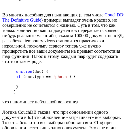
Во многих пособиях для начинающих (в том числе
CouchDB:
The Definitive Guide
) примеры выглядят очень красиво, но
совершенно не сочетаются с жизнью. Суть в том, что как
только количество ваших документов перерастает сколько-
нибудь реальные масштабы, скажем 100000 документов в БД,
разработка temporary views становится практически
нереальной, поскольку серверу теперь уже нужно
прошерстить все ваши документы на предмет соответствия
map-функции. Плюс к этому, каждый map будет содержать
что-то в таком роде:
function
(doc) {
if
(doc.type ==
'photo'
) {
...
}
}
что напоминает небольшой велосипед.
Логика CouchDB такова, что при обновлении одного
документа в БД это обновление «затрагивает» все выборки.
То есть абсолютно все выборки обновят свои ETag при
обновлении всего лишь одного документа. Это еще один