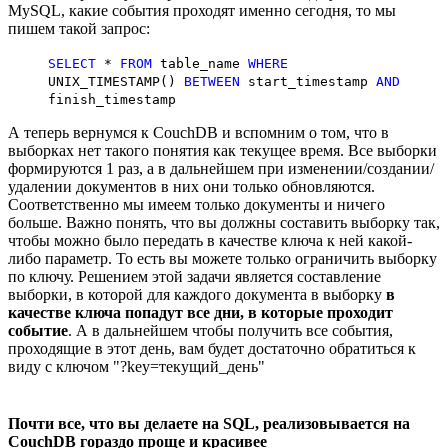
MySQL, какие события проходят именно сегодня, то мы
пишем такой запрос:
SELECT
*
FROM
table_name
WHERE
UNIX_TIMESTAMP()
BETWEEN
start_timestamp
AND
finish_timestamp
А теперь вернумся к CouchDB и вспомним о том, что в
выборках нет такого понятия как текущее время. Все выборки
формируются 1 раз, а в дальнейшем при изменении/создании/
удалении документов в них они только обновляются.
Соответственно мы имеем только документы и ничего
больше. Важно понять, что вы должны составить выборку так,
чтобы можно было передать в качестве ключа к ней какой-
либо параметр. То есть вы можете только ограничить выборку
по ключу. Решением этой задачи является составление
выборки, в которой для каждого документа в выборку
в
качестве ключа попадут все дни, в которые проходит
событие
. А в дальнейшем чтобы получить все события,
проходящие в этот день, вам будет достаточно обратиться к
виду с ключом "?key=текущий_день"
Почти все, что вы делаете на SQL, реализовывается на
CouchDB гораздо проще и красивее