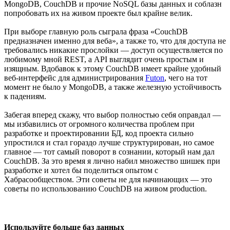
MongoDB, CouchDB и прочие NoSQL базы данных и соблазн
попробовать их на живом проекте был крайне велик.
При выборе главную роль сыграла фраза «CouchDB
предназначен именно для веба», а также то, что для доступа не
требовались никакие прослойки — доступ осуществляется по
любимому мной REST, а API выглядит очень простым и
изящным. Вдобавок к этому CouchDB имеет крайне удобный
веб-интерфейс для администрирования
Futon
, чего на тот
момент не было у MongoDB, а также железную устойчивость
к падениям.
Забегая вперед скажу, что выбор полностью себя оправдал —
мы избавились от огромного количества проблем при
разработке и проектировании БД, код проекта сильно
упростился и стал гораздо лучше структурирован, но самое
главное — тот самый поворот в сознании, который нам дал
CouchDB. За это время я лично набил множество шишек при
разработке и хотел бы поделиться опытом с
Хабрасообществом. Эти советы не для начинающих — это
советы по использованию CouchDB на живом production.
Используйте больше баз данных