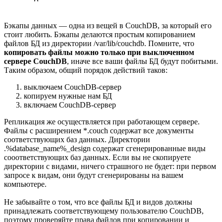
Бэкапы данных — одна из вещей в CouchDB, за который его
стоит любить. Бэкапы делаются простым копированием
файлов БД из директории /var/lib/couchdb. Помните, что
копировать файлы можно только при выключенном
сервере CouchDB
, иначе все ваши файлы БД будут побитыми.
Таким образом, общий порядок действий таков:
выключаем CouchDB-сервер
копируем нужные нам БД
включаем CouchDB-сервер
Репликация же осуществляется при работающем сервере.
Файлы с расширением *.couch содержат все документы
соответствующих баз данных. Директории
.%database_name%_design содержат сгенерированные виды
сооответствующих баз данных. Если вы не скопируете
директории с видами, ничего страшного не будет: при первом
запросе к видам, они будут сгенерированы на вашем
компьютере.
Не забывайте о том, что все файлы БД и видов должны
принадлежать соответствующему пользователю CouchDB,
поэтому проверяйте права файлов при копировании и