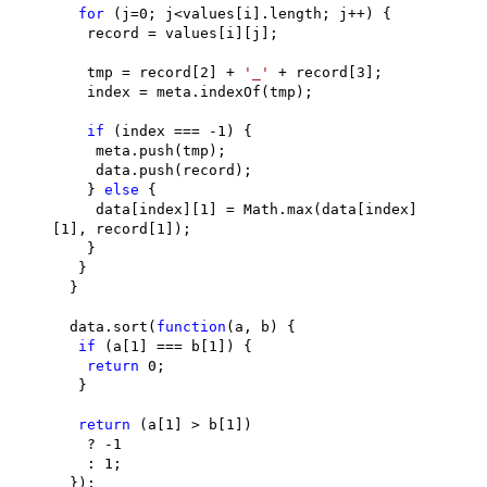
for
(j=0; j<values[i].length; j++) {
record = values[i][j];
tmp = record[2] +
'_'
+ record[3];
index = meta.indexOf(tmp);
if
(index === -1) {
meta.push(tmp);
data.push(record);
}
else
{
data[index][1] = Math.max(data[index]
[1], record[1]);
}
}
}
data.sort(
function
(a, b) {
if
(a[1] === b[1]) {
return
0;
}
return
(a[1] > b[1])
? -1
: 1;
});