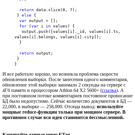
return
data.slice(0, 7);
}
else
{
var
output = [];
for
(
var
i
in
values) {
output.push([values[i]._id, values[i].ts,
values[i].belongs, values[i].city]);
}
return
output;
}
}
И все работало хорошо, но возникла проблема скорости
обновления выборки. После занесения одного комментария,
обновление этой выборки занимало 2 секунды на сервере с
4Гб памяти и процессором Athlon 64 X2 5600+ (
ссылка
). А
при постоянном потоке комментариев постоянное провисание
БД было недопустимо. Сейчас количество документов в БД —
22,000, в выборке — 258,000. Отсюда вывод:
используйте
мощные reduce-функции только при мощном сервере. В
противном случае вся идея становится бессмысленной.
Кэшируйте данные через ETag