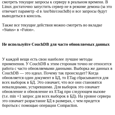
смотреть текущие запросы к серверу в реальном времени. В
Linux достаточно запустить сервер не в режиме демона (за это
отвечает параметр -d в /usr/bin/couchdb) и все запросы будут
выводиться в консоль.
Также все текущие действия можно смотреть во вкладке
«Status» в «Futon».
Не используйте CouchDB для часто обновляемых данных
У каждой вещи есть свои наиболее лучшие методы
применения. У CouchDB к этим сторонам точно не относится
работа с часто обновляемыми данными. Выборка же данных в
CouchDB — это идеал. Почему так происходит? Когда
обновляется один документ в БД, то ETag сбрасываются для
всех выборок в БД. Это означает, что все они становятся
невалидными, устаревшими. Для выборок это означает
обновление и обновление их ETag при следующем вызове
(т.е. min +1 запрос для всех выборок в БД). На уровне сервера
это означает разрастание БД в размерах, с чем придется
бороться с помощью операции Compaction.