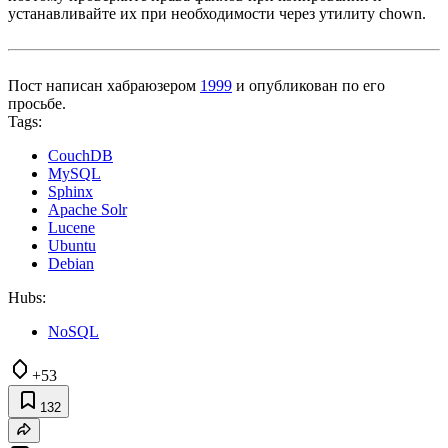
устанавливайте их при необходимости через утилиту chown.
Пост написан хабраюзером
1999
и опубликован по его
просьбе.
Tags:
CouchDB
MySQL
Sphinx
Apache Solr
Lucene
Ubuntu
Debian
Hubs:
NoSQL
+53
132