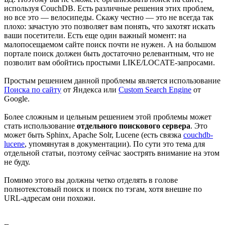
используя CouchDB. Есть различные решения этих проблем,
но все это — велосипеды. Скажу честно — это не всегда так
плохо: зачастую это позволяет вам понять, что захотят искать
ваши посетители. Есть еще один важный момент: на
малопосещаемом сайте поиск почти не нужен. А на большом
портале поиск должен быть достаточно релевантным, что не
позволит вам обойтись простыми LIKE/LOCATE-запросами.
Простым решением данной проблемы является использование
Поиска по сайту
от Яндекса или
Custom Search Engine
от
Google.
Более сложным и цельным решением этой проблемы может
стать использование
отдельного поискового сервера
. Это
может быть Sphinx, Apache Solr, Lucene (есть связка
couchdb-
lucene
, упомянутая в документации). По сути это тема для
отдельной статьи, поэтому сейчас заострять внимание на этом
не буду.
Помимо этого вы должны четко отделять в голове
полнотекстовый поиск и поиск по тэгам, хотя внешне по
URL-адресам они похожи.