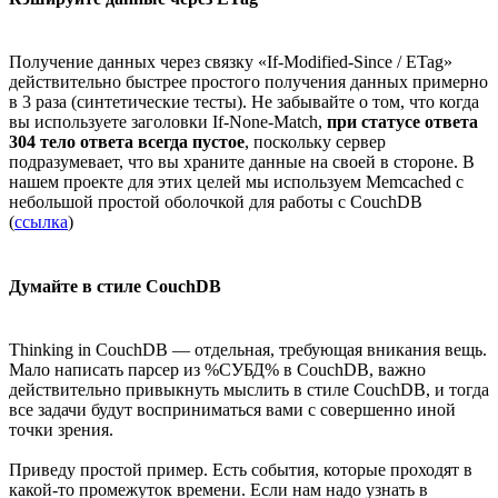
Получение данных через связку «If-Modified-Since / ETag»
действительно быстрее простого получения данных примерно
в 3 раза (синтетические тесты). Не забывайте о том, что когда
вы используете заголовки If-None-Match,
при статусе ответа
304 тело ответа всегда пустое
, поскольку сервер
подразумевает, что вы храните данные на своей в стороне. В
нашем проекте для этих целей мы используем Memcached с
небольшой простой оболочкой для работы с CouchDB
(
ссылка
)
Думайте в стиле CouchDB
Thinking in CouchDB — отдельная, требующая вникания вещь.
Мало написать парсер из %СУБД% в CouchDB, важно
действительно привыкнуть мыслить в стиле CouchDB, и тогда
все задачи будут восприниматься вами с совершенно иной
точки зрения.
Приведу простой пример. Есть события, которые проходят в
какой-то промежуток времени. Если нам надо узнать в