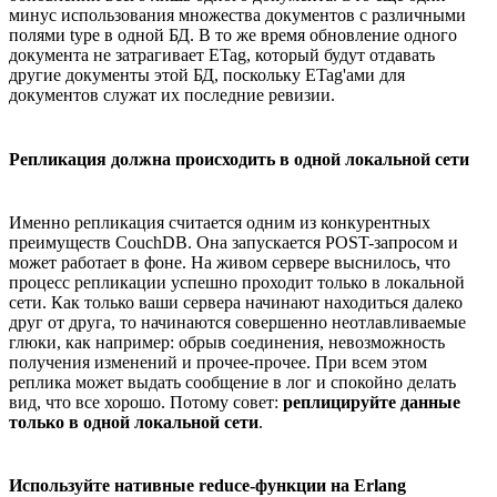
минус использования множества документов с различными
полями type в одной БД. В то же время обновление одного
документа не затрагивает ETag, который будут отдавать
другие документы этой БД, поскольку ETag'ами для
документов служат их последние ревизии.
Репликация должна происходить в одной локальной сети
Именно репликация считается одним из конкурентных
преимуществ CouchDB. Она запускается POST-запросом и
может работает в фоне. На живом сервере выснилось, что
процесс репликации успешно проходит только в локальной
сети. Как только ваши сервера начинают находиться далеко
друг от друга, то начинаются совершенно неотлавливаемые
глюки, как например: обрыв соединения, невозможность
получения изменений и прочее-прочее. При всем этом
реплика может выдать сообщение в лог и спокойно делать
вид, что все хорошо. Потому совет:
реплицируйте данные
только в одной локальной сети
.
Используйте нативные reduce-функции на Erlang