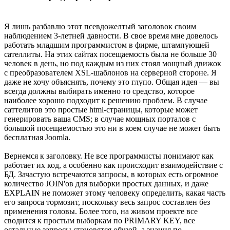
Я лишь разбавлю этот псевдожелтый заголовок своим
наблюдением 3-летней давности. В свое время мне довелось
работать младшим программистом в фирме, штампующей
сателлиты. На этих сайтах посещаемость была не больше 30
человек в день, но под каждым из них стоял мощный движок
с преобразователем XSL-шаблонов на серверной стороне. Я
даже не хочу объяснять, почему это глупо. Общая идея — вы
всегда должны выбирать именно то средство, которое
наиболее хорошо подходит к решению проблем. В случае
саттелитов это простые html-страницы, которые может
генерировать ваша CMS; в случае мощных порталов с
большой посещаемостью это ни в коем случае не может быть
бесплатная Joomla.
Вернемся к заголовку. Не все программисты понимают как
работает их код, а особенно как происходит взаимодействие с
БД. Зачастую встречаются запросы, в которых есть огромное
количество JOIN'ов для выборки простых данных, и даже
EXPLAIN не поможет этому человеку определить, какая часть
его запроса тормозит, поскольку весь запрос составлен без
применения головы. Более того, на живом проекте все
сводится к простым выборкам по PRIMARY KEY, все
остальные запросы становятся обузой, а знания по