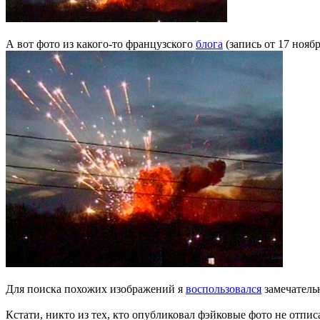
А вот фото из какого-то французского
блога
(запись от 17 ноябр
Для поиска похожих изображений я
воспользовался
замечател
Кстати, никто из тех, кто опубликовал фэйковые фото не отписа