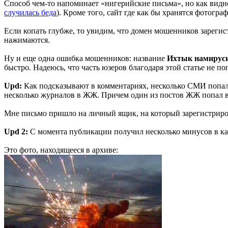
Способ чем-то напоминает «нигерийские письма», но как видно 
случилась беда
). Кроме того, сайт где как бы хранятся фотог
Если копать глубже, то увидим, что домен мошенников зарегистр
нажимаются.
Ну и еще одна ошибка мошенников: название
Ихтык намирус
быстро. Надеюсь, что часть юзеров благодаря этой статье не поп
Upd:
Как подсказывают в комментариях, несколько СМИ попа
несколько журналов в ЖЖ. Причем один из постов ЖЖ попал 
Мне письмо пришло на личный ящик, на который зарегистриров
Upd 2:
С момента публикации получил несколько минусов в карм
Это фото, находящееся в архиве: