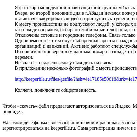
Я фотокорр молодежной правозащитной группы «Ихтык 
Вчера, во второй половине дня в г.Абадан начался пожар
пытаются эвакуировать людей и приступить к тушению п
К месту происшествия не подпускают людей, у которых в
кто находится рядом, отбирают мобильные телефоны, фо
Отключены сотовые и городские телефоны. Связь только 
Одновременно с этим идут выборочные аресты гражданско
организаций и движений. Активно работают спецслужбы
По нашим не проверенным данным пожар на складе это пр
перемен.
Не знаю сколько еще смогу выходить на связь.
В приложении несколько фотографий с места происшеств
http://keeperfile.ru/files/getfile/?hsh=4e17185e50618&trk=4e
Коллеги, подключите общественность.
Чтобы «скачать» файл предлагают авторизоваться на Яндекс, M
подойдет.
На самом деле форма является фишинговой и располагается на 
зарегистрироваться на keeperfile.ru. Сама регистрация ничем н