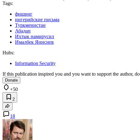
Tags:
фишинг
нигерийские письма
Туркменистан
Абадан
Ихтык намирусил
Ималбек Янисиев
Hubs:
Information Security
If this publication inspired you and you want to support the author, do 
Donate
+50
2
18