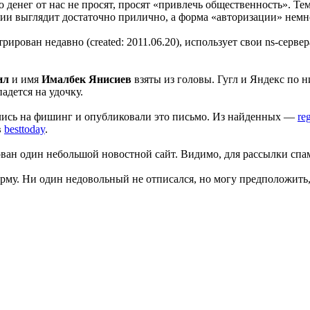
денег от нас не просят, просят «привлечь общественность». Тема
рафии выглядит достаточно прилично, а форма «авторизации» не
ирован недавно (created: 2011.06.20), использует свои ns-сервер
ил
и имя
Ималбек Янисиев
взяты из головы. Гугл и Яндекс по н
адется на удочку.
лись на фишинг и опубликовали это письмо. Из найденных —
re
в
besttoday
.
ан один небольшой новостной сайт. Видимо, для рассылки спама
у. Ни один недовольный не отписался, но могу предположить, ч