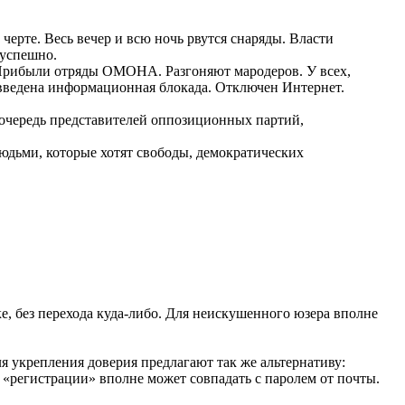
черте. Весь вечер и всю ночь рвутся снаряды. Власти
зуспешно.
. Прибыли отряды ОМОНА. Разгоняют мародеров. У всех,
 введена информационная блокада. Отключен Интернет.
 очередь представителей оппозиционных партий,
людьми, которые хотят свободы, демократических
е, без перехода куда-либо. Для неискушенного юзера вполне
ля укрепления доверия предлагают так же альтернативу:
ри «регистрации» вполне может совпадать с паролем от почты.