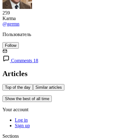
259
Karma
@germn
Пользователь
Follow
Comments 18
Articles
Top of the day
Similar articles
Show the best of all time
Your account
Log in
Sign up
Sections