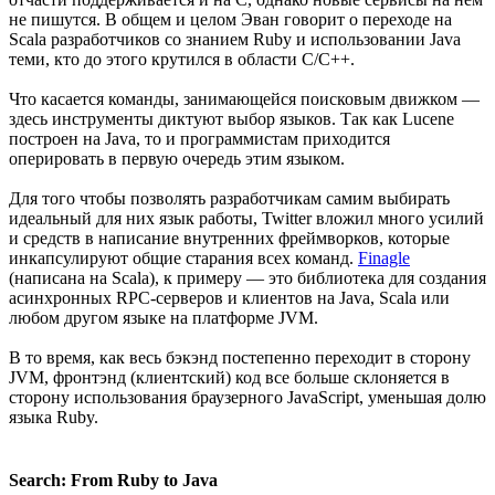
не пишутся. В общем и целом Эван говорит о переходе на
Scala разработчиков со знанием Ruby и использовании Java
теми, кто до этого крутился в области C/C++.
Что касается команды, занимающейся поисковым движком —
здесь инструменты диктуют выбор языков. Так как Lucene
построен на Java, то и программистам приходится
оперировать в первую очередь этим языком.
Для того чтобы позволять разработчикам самим выбирать
идеальный для них язык работы, Twitter вложил много усилий
и средств в написание внутренних фреймворков, которые
инкапсулируют общие старания всех команд.
Finagle
(написана на Scala), к примеру — это библиотека для создания
асинхронных RPC-серверов и клиентов на Java, Scala или
любом другом языке на платформе JVM.
В то время, как весь бэкэнд постепенно переходит в сторону
JVM, фронтэнд (клиентский) код все больше склоняется в
сторону использования браузерного JavaScript, уменьшая долю
языка Ruby.
Search: From Ruby to Java