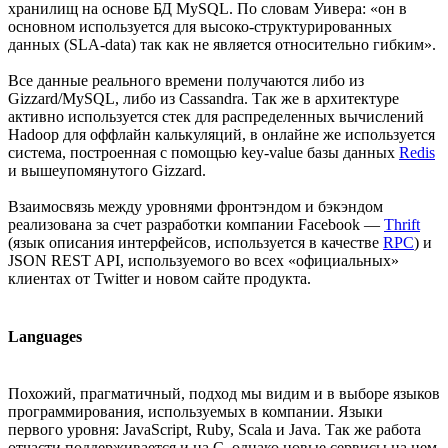
хранилищ на основе БД MySQL. По словам Уивера: «он в
основном используется для высоко-структурированных
данных (SLA-data) так как не является относительно гибким».
Все данные реального времени получаются либо из
Gizzard/MySQL, либо из Cassandra. Так же в архитектуре
активно используется стек для распределенных вычислений
Hadoop для оффлайн калькуляций, в онлайне же используется
система, построенная с помощью key-value базы данных
Redis
и вышеупомянутого Gizzard.
Взаимосвязь между уровнями фронтэндом и бэкэндом
реализована за счет разработки компании Facebook —
Thrift
(язык описания интерфейсов, используется в качестве
RPC
) и
JSON REST API, используемого во всех «официальных»
клиентах от Twitter и новом сайте продукта.
Languages
Похожий, прагматичный, подход мы видим и в выборе языков
программирования, используемых в компании. Языки
первого уровня: JavaScript, Ruby, Scala и Java. Так же работа
отчасти поддерживается и на C, однако новые сервисы на нем