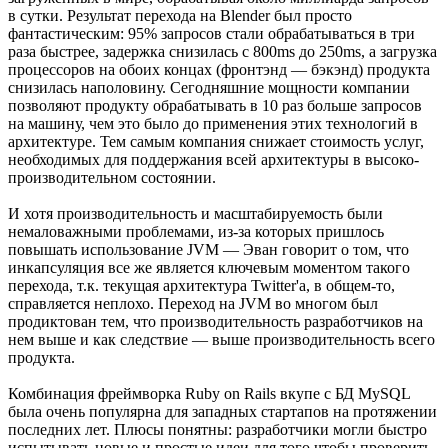
в сутки. Результат перехода на Blender был просто
фантастическим: 95% запросов стали обрабатываться в три
раза быстрее, задержка снизилась с 800ms до 250ms, а загрузка
процессоров на обоих концах (фронтэнд — бэкэнд) продукта
снизилась наполовину. Сегодняшние мощности компании
позволяют продукту обрабатывать в 10 раз больше запросов
на машину, чем это было до применения этих технологий в
архитектуре. Тем самым компания снижает стоимость услуг,
необходимых для поддержания всей архитектуры в высоко-
производительном состоянии.
И хотя производительность и масштабируемость были
немаловажными проблемами, из-за которых пришлось
повышать использование JVM — Эван говорит о том, что
инкапсуляция все же является ключевым моментом такого
перехода, т.к. текущая архитектура Twitter'а, в общем-то,
справляется неплохо. Переход на JVM во многом был
продиктован тем, что производительность разработчиков на
нем выше и как следствие — выше производительность всего
продукта.
Комбинация фреймворка Ruby on Rails вкупе с БД MySQL
была очень популярна для западных стартапов на протяжении
последних лет. Плюсы понятны: разработчики могли быстро
испытывать новые и простые идеи для того чтобы проверить