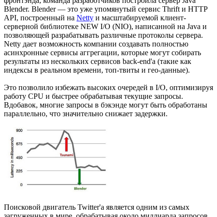
фронтэнда, команда разработчиков построила сервер Java
Blender. Blender — это уже упомянутый сервис Thrift и HTTP
API, построенный на
Netty
и масштабируемой клиент-
серверной библиотеке NEW I/O (NIO), написанной на Java и
позволяющей разрабатывать различные протоколы сервера.
Netty дает возможность компании создавать полностью
асинхронные сервисы аггрегации, которые могут собирать
результаты из нескольких сервисов back-end'а (такие как
индексы в реальном времени, топ-твиты и гео-данные).
Это позволило избежать высоких очередей в I/O, оптимизируя
работу CPU и быстрее обрабатывая текущие запросы.
Вдобавок, многие запросы в бэкэнде могут быть обработаны
параллельно, что значительно снижает задержки.
Поисковой двигатель Twitter'а является одним из самых
загруженных в мире, обрабатывая около миллиарда запросов