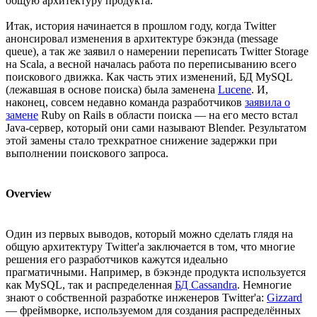
общую архитектуру продукта.
Итак, история начинается в прошлом году, когда Twitter
анонсировал изменения в архитектуре бэкэнда (message
queue), а так же заявил о намерении переписать Twitter Storage
на Scala, а весной началась работа по переписыванию всего
поискового движка. Как часть этих изменений, БД MySQL
(лежавшая в основе поиска) была заменена
Lucene
. И,
наконец, совсем недавно команда разработчиков
заявила о
замене
Ruby on Rails в области поиска — на его место встал
Java-сервер, который они сами называют Blender. Результатом
этой замены стало трехкратное снижение задержки при
выполнении поискового запроса.
Overview
Один из первых выводов, который можно сделать глядя на
общую архитектуру Twitter'а заключается в том, что многие
решения его разработчиков кажутся идеально
прагматичными. Например, в бэкэнде продукта используется
как MySQL, так и распределенная
БД Cassandra
. Немногие
знают о собственной разработке инженеров Twitter'а:
Gizzard
— фреймворке, используемом для создания распределённых