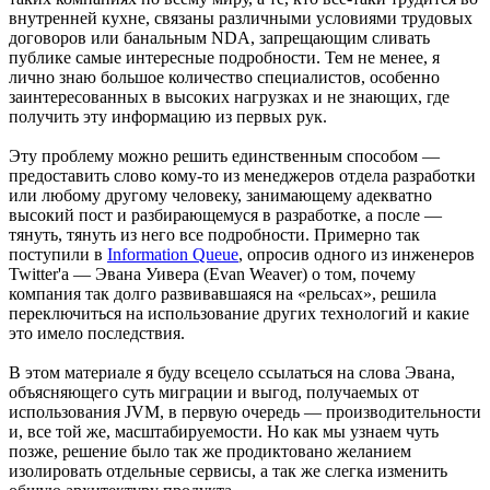
внутренней кухне, связаны различными условиями трудовых
договоров или банальным NDA, запрещающим сливать
публике самые интересные подробности. Тем не менее, я
лично знаю большое количество специалистов, особенно
заинтересованных в высоких нагрузках и не знающих, где
получить эту информацию из первых рук.
Эту проблему можно решить единственным способом —
предоставить слово кому-то из менеджеров отдела разработки
или любому другому человеку, занимающему адекватно
высокий пост и разбирающемуся в разработке, а после —
тянуть, тянуть из него все подробности. Примерно так
поступили в
Information Queue
, опросив одного из инженеров
Twitter'а — Эвана Уивера (Evan Weaver) о том, почему
компания так долго развивавшаяся на «рельсах», решила
переключиться на использование других технологий и какие
это имело последствия.
В этом материале я буду всецело ссылаться на слова Эвана,
объясняющего суть миграции и выгод, получаемых от
использования JVM, в первую очередь — производительности
и, все той же, масштабируемости. Но как мы узнаем чуть
позже, решение было так же продиктовано желанием
изолировать отдельные сервисы, а так же слегка изменить