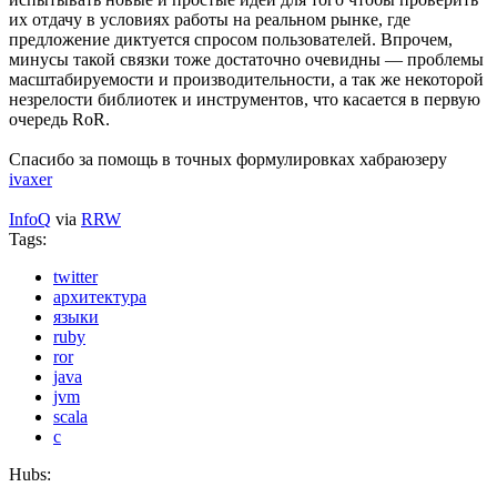
их отдачу в условиях работы на реальном рынке, где
предложение диктуется спросом пользователей. Впрочем,
минусы такой связки тоже достаточно очевидны — проблемы
масштабируемости и производительности, а так же некоторой
незрелости библиотек и инструментов, что касается в первую
очередь RoR.
Спасибо за помощь в точных формулировках хабраюзеру
ivaxer
InfoQ
via
RRW
Tags:
twitter
архитектура
языки
ruby
ror
java
jvm
scala
c
Hubs: