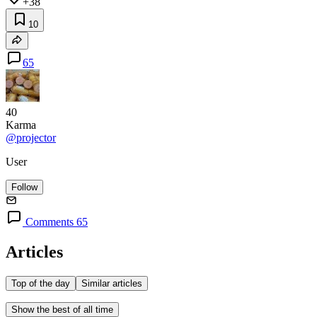
+38
10
65
40
Karma
@projector
User
Follow
Comments 65
Articles
Top of the day
Similar articles
Show the best of all time