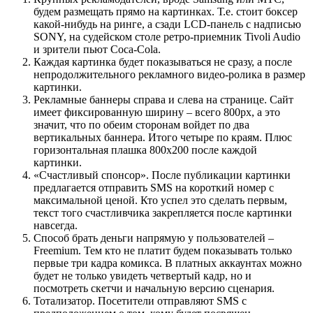
будем размещать прямо на картинках. Т.е. стоит боксер
какой-нибудь на ринге, а сзади LCD-панель с надписью
SONY, на судейском столе ретро-приемник Tivoli Audio
и зрители пьют Coca-Cola.
Каждая картинка будет показываться не сразу, а после
непродолжительного рекламного видео-ролика в размер
картинки.
Рекламные баннеры справа и слева на странице. Сайт
имеет фиксированную ширину – всего 800px, а это
значит, что по обеим сторонам войдет по два
вертикальных баннера. Итого четыре по краям. Плюс
горизонтальная плашка 800х200 после каждой
картинки.
«Счастливый спонсор». После публикации картинки
предлагается отправить SMS на короткий номер с
максимальной ценой. Кто успел это сделать первым,
текст того счастливчика закрепляется после картинки
навсегда.
Способ брать деньги напрямую у пользователей –
Freemium. Тем кто не платит будем показывать только
первые три кадра комикса. В платных аккаунтах можно
будет не только увидеть четвертый кадр, но и
посмотреть скетчи и начальную версию сценария.
Тотализатор. Посетители отправляют SMS с