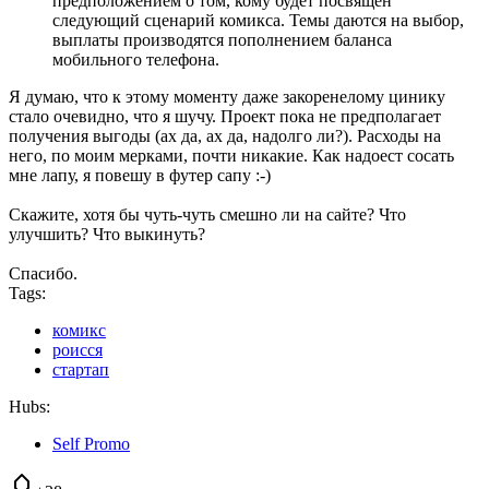
предположением о том, кому будет посвящен
следующий сценарий комикса. Темы даются на выбор,
выплаты производятся пополнением баланса
мобильного телефона.
Я думаю, что к этому моменту даже закоренелому цинику
стало очевидно, что я шучу. Проект пока не предполагает
получения выгоды (ах да, ах да, надолго ли?). Расходы на
него, по моим мерками, почти никакие. Как надоест сосать
мне лапу, я повешу в футер сапу :-)
Скажите, хотя бы чуть-чуть смешно ли на сайте? Что
улучшить? Что выкинуть?
Спасибо.
Tags:
комикс
роисся
стартап
Hubs:
Self Promo