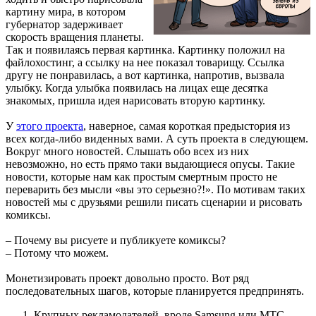
картину мира, в котором
губернатор задерживает
скорость вращения планеты.
Так и появилаясь первая картинка. Картинку положил на
файлохостинг, а ссылку на нее показал товарищу. Ссылка
другу не понравилась, а вот картинка, напротив, вызвала
улыбку. Когда улыбка появилась на лицах еще десятка
знакомых, пришла идея нарисовать вторую картинку.
У
этого проекта
, наверное, самая короткая предыстория из
всех когда-либо виденных вами. А суть проекта в следующем.
Вокруг много новостей. Слышать обо всех из них
невозможно, но есть прямо таки выдающиеся опусы. Такие
новости, которые нам как простым смертным просто не
переварить без мысли «вы это серьезно?!». По мотивам таких
новостей мы с друзьями решили писать сценарии и рисовать
комиксы.
– Почему вы рисуете и публикуете комиксы?
– Потому что можем.
Монетизировать проект довольно просто. Вот ряд
последовательных шагов, которые планируется предпринять.
Крупных рекламодателей, вроде Samsung или МТС,