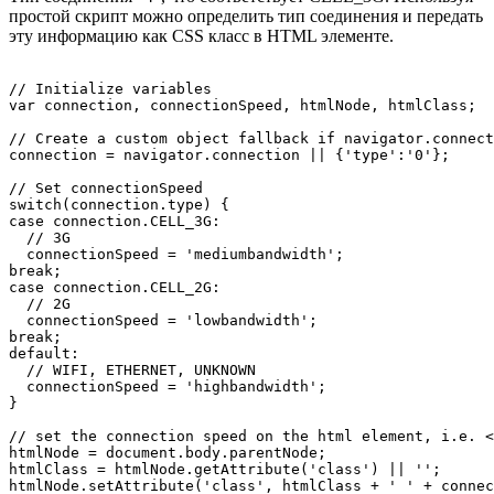
простой скрипт можно определить тип соединения и передать
эту информацию как CSS класс в HTML элементе.
// Initialize variables

var connection, connectionSpeed, htmlNode, htmlClass;

// Create a custom object fallback if navigator.connect
connection = navigator.connection || {'type':'0'};

// Set connectionSpeed

switch(connection.type) {

case connection.CELL_3G:

  // 3G

  connectionSpeed = 'mediumbandwidth';

break;

case connection.CELL_2G:

  // 2G

  connectionSpeed = 'lowbandwidth';

break;

default:

  // WIFI, ETHERNET, UNKNOWN

  connectionSpeed = 'highbandwidth';

}

// set the connection speed on the html element, i.e. <
htmlNode = document.body.parentNode;

htmlClass = htmlNode.getAttribute('class') || '';

htmlNode.setAttribute('class', htmlClass + ' ' + connec