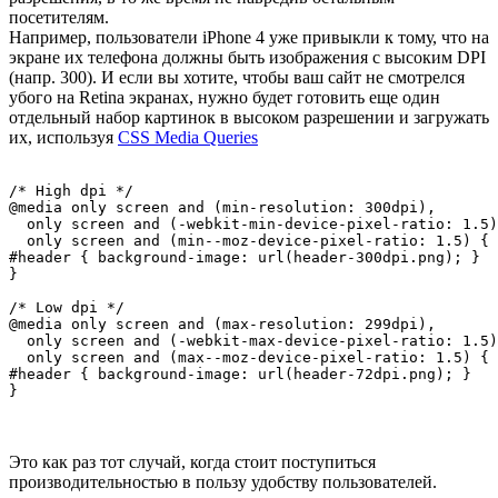
посетителям.
Например, пользователи iPhone 4 уже привыкли к тому, что на
экране их телефона должны быть изображения с высоким DPI
(напр. 300). И если вы хотите, чтобы ваш сайт не смотрелся
убого на Retina экранах, нужно будет готовить еще один
отдельный набор картинок в высоком разрешении и загружать
их, используя
CSS Media Queries
/* High dpi */

@media only screen and (min-resolution: 300dpi),

  only screen and (-webkit-min-device-pixel-ratio: 1.5)
  only screen and (min--moz-device-pixel-ratio: 1.5) {

#header { background-image: url(header-300dpi.png); }

}

/* Low dpi */

@media only screen and (max-resolution: 299dpi),

  only screen and (-webkit-max-device-pixel-ratio: 1.5)
  only screen and (max--moz-device-pixel-ratio: 1.5) {

#header { background-image: url(header-72dpi.png); }

}
Это как раз тот случай, когда стоит поступиться
производительностью в пользу удобству пользователей.