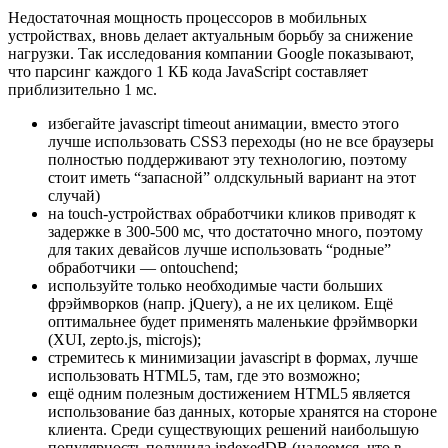
Недостаточная мощность процессоров в мобильных
устройствах, вновь делает актуальным борьбу за снижение
нагрузки. Так исследования компании Google показывают,
что парсинг каждого 1 КБ кода JavaScript составляет
приблизительно 1 мс.
избегайте javascript timeout анимации, вместо этого
лучше использовать CSS3 переходы (но не все браузеры
полностью поддерживают эту технологию, поэтому
стоит иметь “запасной” олдскульный вариант на этот
случай)
на touch-устройствах обработчики кликов приводят к
задержке в 300-500 мс, что достаточно много, поэтому
для таких девайсов лучше использовать “родные”
обработчики — ontouchend;
используйте только необходимые части больших
фрэймворков (напр. jQuery), а не их целиком. Ещё
оптимальнее будет применять маленькие фрэймворки
(XUI, zepto.js, microjs);
стремитесь к минимизации javascript в формах, лучше
использовать HTML5, там, где это возможно;
ещё одним полезным достижением HTML5 является
использование баз данных, которые хранятся на стороне
клиента. Среди существующих решений наибольшую
популярность получила indexedDB (надеемся, что в