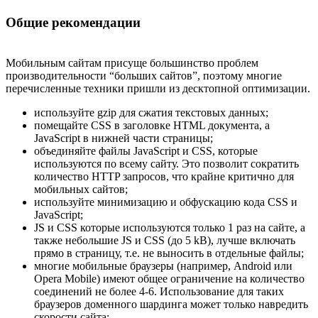
Общие рекомендации
Мобильным сайтам присуще большинство проблем
производительности “больших сайтов”, поэтому многие
перечисленные техники пришли из десктопной оптимизации.
используйте gzip для сжатия текстовых данных;
помещайте CSS в заголовке HTML документа, а
JavaScript в нижней части страницы;
объединяйте файлы JavaScript и CSS, которые
используются по всему сайту. Это позволит сократить
количество HTTP запросов, что крайне критично для
мобильных сайтов;
используйте минимизацию и обфускацию кода CSS и
JavaScript;
JS и CSS которые используются только 1 раз на сайте, а
также небольшие JS и CSS (до 5 kB), лучше включать
прямо в страницу, т.е. не выносить в отдельные файлы;
многие мобильные браузеры (например, Android или
Opera Mobile) имеют общее ограничение на количество
соединений не более 4-6. Использование для таких
браузеров доменного шардинга может только навредить
скорости сайта;