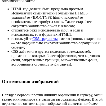
оптимизации сайтов:
HTML код должен быть предельно простым.
Используйте семантические элементы HTML5,
указывайте <!DOCTYPE html>, исключайте
необязательные атрибуты xmlns. Также старайтесь
сократить количество div-ов и классов;
старайтесь реже использовать input, а если и
использовать, то в форматах HTML5;
используйте
CSS-градиенты
вместо фоновых картинок
— это кардинально сократит количество обращений к
серверу;
CSS даёт много других полезных возможностей,
применение которых более эффективно, чем картинок
(тени, закруглённые границы, множественные фоны,
встроенные в страницу svg и canvas).
Оптимизация изображений
Наряду с борьбой против лишних обращений к серверу, очень
важно минимизировать размеры загружаемых файлов. В этой
перспективе оптимизация изображений является наиболее