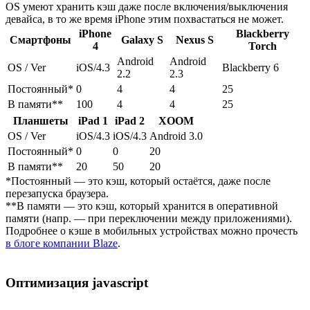
OS умеют хранить кэш даже после включения/выключения
девайса, в то же время iPhone этим похвастаться не может.
iPhone
Blackberry
Смартфоны
Galaxy S
Nexus S
4
Torch
Android
Android
OS / Ver
iOS/4.3
Blackberry 6
2.2
2.3
Постоянный*
0
4
4
25
В памяти**
100
4
4
25
Планшеты
iPad 1
iPad 2
XOOM
OS / Ver
iOS/4.3
iOS/4.3
Android 3.0
Постоянный*
0
0
20
В памяти**
20
50
20
*Постоянный — это кэш, который остаётся, даже после
перезапуска браузера.
**В памяти — это кэш, который хранится в оперативной
памяти (напр. — при переключении между приложениями).
Подробнее о кэше в мобильных устройствах можно прочесть
в блоге компании Blaze
.
Оптимизация javascript