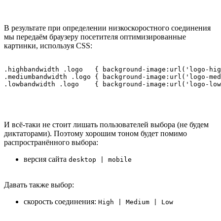
В результате при определении низкоскоростного соединения
мы передаём браузеру посетителя оптимизированные
картинки, используя CSS:
.highbandwidth .logo   { background-image:url('logo-hig
.mediumbandwidth .logo { background-image:url('logo-med
.lowbandwidth .logo    { background-image:url('logo-low
И всё-таки не стоит лишать пользователей выбора (не будем
диктаторами). Поэтому хорошим тоном будет помимо
распространённого выбора:
версия сайта
desktop | mobile
Давать также выбор:
скорость соединения:
High | Medium | Low