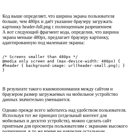
Код выше определяет, что ширина экрана пользователя
больше, чем 480px и даёт указание браузеру загружать
картинку header-full.png с полноценным разрешением
А вот следующий фрагмент кода, определив, что ширина
экрана меньше 480px, предлагает браузеру картинку,
адаптированную под маленькие экраны:
/* Screens smaller than 480px */

@media only screen and (max-device-width: 480px) {

#header { background-image: url(header-small.png); }

}
В результате такого взаимопонимания между сайтом и
браузером размер загружаемых на мобильное устройство
данных значительно уменьшится.
Однако прежде всего заботьтесь над удобством пользователя.
Используя тот же принцип (отдельный контент для
мобильных и десктоп устройств), можно сделать сайт
приятным для просмотра пользователям с экранами высокого
разрешения, в то же время не навредив остальным