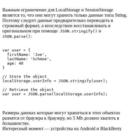
Важным ограничение для LocalStorage и SessionStorage
является то, что они могут хранить только данные типа String.
Поэтому следует данные предварительно переводить в
строковый формат, а впоследствии восстанавливать в
оригинальном при помощи
и
JSON.stringify()
:
JSON.parse()
var user = {

  firstName: 'Joe',

  lastName: 'Schmoe',

  age: 40

}

// Store the object

localStorage.userInfo = JSON.stringify(user);

// Retrieve the object

var user = JSON.parse(localStorage.userInfo);
Размеры данных которые могут храниться в этих объектах
разнятся от браузера к браузеру, но 5 Mb должно хватить в
большинстве.
Интересный момент — устройства на Android и BlackBerry