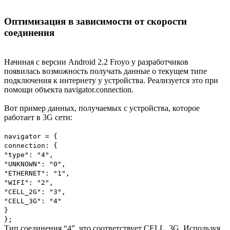
Оптимизация в зависимости от скорости
соединения
Начиная с версии Android 2.2 Froyo у разработчиков
появилась возможность получать данные о текущем типе
подключения к интернету у устройства. Реализуется это при
помощи объекта navigator.connection.
Вот пример данных, получаемых с устройства, которое
работает в 3G сети:
navigator = {
connection: {
"type": "4",
"UNKNOWN": "0",
"ETHERNET": "1",
"WIFI": "2",
"CELL_2G": "3",
"CELL_3G": "4"
}
};
Тип соединения “4”, что соответствует CELL_3G. Используя