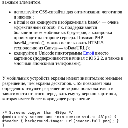
важным элементом.
используйте CSS-спрайты для оптимизации логотипов
и иконок ;
в html и css кодируйте изображения в base64 — очень
эффективный способ, т.к. поддерживается
большинством мобильных браузеров, а кодировка
происходит на стороне сервера. Помимо PHP —
base64_encode(), можно использовать HTML5
технологию из Canvas — toDataURL();
кодируйте в Unicode пиктограммы
Emoji
вместо
картинок (поддерживаются начиная с iOS 2.2, а также в
многими японскими телефонами);
У мобильных устройств экраны имеют значительно меньшее
разрешение, чем экраны десктопов. CSS позволяет нам
определять текущее разрешение экрана пользователя и в
зависимости от этого передавать ему ту версию картинки,
которая имеет более подходящее разрешение.
/* Screens bigger than 480px */

@media only screen and (min-device-width: 481px) {

#header { background-image: url(header-full.png); }

}