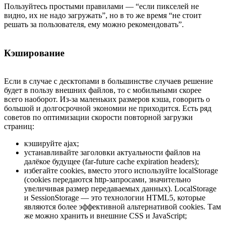
Пользуйтесь простыми правилами — “если пикселей не
видно, их не надо загружать”, но в то же время “не стоит
решать за пользователя, ему можно рекомендовать”.
Кэширование
Если в случае с десктопами в большинстве случаев решение
будет в пользу внешних файлов, то с мобильными скорее
всего наоборот. Из-за маленьких размеров кэша, говорить о
большой и долгосрочной экономии не приходится. Есть ряд
советов по оптимизации скорости повторной загрузки
страниц:
кэшируйте ajax;
устанавливайте заголовки актуальности файлов на
далёкое будущее (far-future cache expiration headers);
избегайте cookies, вместо этого используйте localStorage
(cookies передаются http-запросами, значительно
увеличивая размер передаваемых данных). LocalStorage
и SessionStorage — это технологии HTML5, которые
являются более эффективной альтернативой cookies. Там
же можно хранить и внешние CSS и JavaScript;