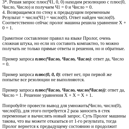
3*. Решая запрос плюс(Ч1, 0, 0) находим резолюцию с плюс(0,
Число, Число) и получаем Ч1 = 0 и Число = 0.
4. Возвращаемся по стеку к предыдущим переменным
Результат = число(Ч1) = число(0). Ответ найден число(0).
Соответственно сейчас пролог машина решила уравнение X +
0 = 1.
Грамотное составление правил на языке Пролог, очень
сложная штука, но если их составить компактно, то можно
получать не только прямые ответы и решения, но и обратные.
Пример запроса
плюс(Число, Число, Число)
: ответ да, Число
= 0.
Пример запроса
плюс(0, 0, 0)
: ответ нет, при первой же
попытке все резолюции не выполняются.
Пример запроса
плюс(Число, Число, число(Число))
: ответ да,
Число = 1. Решение уравнения X + X = X + 1.
Попробуйте провести вывод для умножить(Число, число(0),
число(0)), для этого потребуется 2 раза заносить в стек
переменные и вычислять новый запрос. Суть Пролог машины
такова, что вы можете отказаться от 1-го результата, тогда
Пролог вернется к предыдущему состоянию и продолжит