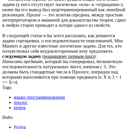
задачи (у него отсутствует логическое «или» и «отрицание»),
иначе бы его вывод был недетерминированный как линейной
резолюции. Пролог — это золотая середина, между простым
интерпретатором и машиной для доказательства теорем, сдвиг
в любую сторон приводит к потери одного из свойств.
В следующей статье я бы хотел рассказать, как решаются
задачи сортировки, о последовательности переливаний, Miss
Manners и другие известные логические задачи. Для тех, кто
почувствовал себя неудовлеторенным хочу предложить
следующую задачу
(
решившему первым приз
):
Написать предикат
, который бы генерировал, бесконечную
последовательность натуральных чисел, начиная с 3. Это
должны быть стандартные числа в Прологе, операции над
которыми выполняются при помощи предиката is: X is 3 + 1
=> X=4.
Tags:
языки программирования
пролог
prolog
Hubs:
Prolog