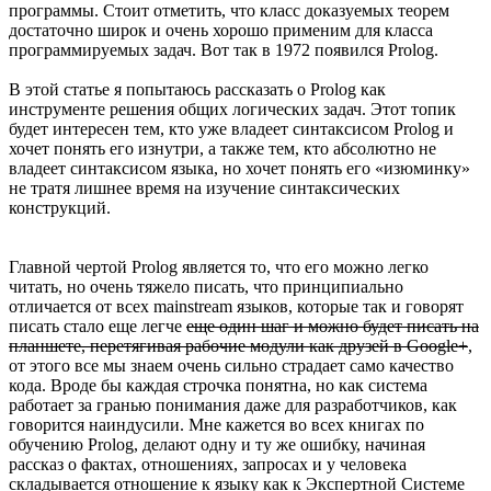
программы. Стоит отметить, что класс доказуемых теорем
достаточно широк и очень хорошо применим для класса
программируемых задач. Вот так в 1972 появился Prolog.
В этой статье я попытаюсь рассказать о Prolog как
инструменте решения общих логических задач. Этот топик
будет интересен тем, кто уже владеет синтаксисом Prolog и
хочет понять его изнутри, а также тем, кто абсолютно не
владеет синтаксисом языка, но хочет понять его «изюминку»
не тратя лишнее время на изучение синтаксических
конструкций.
Главной чертой Prolog является то, что его можно легко
читать, но очень тяжело писать, что принципиально
отличается от всех mainstream языков, которые так и говорят
писать стало еще легче
еще один шаг и можно будет писать на
планшете, перетягивая рабочие модули как друзей в Google+
,
от этого все мы знаем очень сильно страдает само качество
кода. Вроде бы каждая строчка понятна, но как система
работает за гранью понимания даже для разработчиков, как
говорится наиндусили. Мне кажется во всех книгах по
обучению Prolog, делают одну и ту же ошибку, начиная
рассказ о фактах, отношениях, запросах и у человека
складывается отношение к языку как к Экспертной Системе