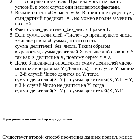
1 — совершенное число. Правила могут не иметь
условий, в этом случае они называются фактами.
Всякий объект «О» равен «О». В принципе существует,
стандартный предикат "=", но можно вполне заменить
на свой.
Факт сумма_делителей_без_числа 1 равна 1.
Если сумма делителей «Число» до предыдущего числа
«Число» равна «Сумма», то это и есть
сумма_делителей_без_числа. Таким образом
выражается, сумма делителей X меньше либо равных Y,
так как X делится на X, поэтому берем Y = X — 1.
Далее 3 предиката определяют сумму делителей число
меньше либо равных Y (Делитель), 1-й случай Y равное
1, 2-й случай Число делится на Y, тогда
сумма_делителей(X, Y) = сумма_делителей(X, Y-1) + Y,
и 3-й случай Число не делится на Y, тогда
сумма_делителей(X, Y) = сумма_делителей(X, Y-1).
Программа — как набор определений
Существует второй способ прочтения данных правил, менее