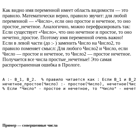
Как видно имя переменной имеет область видимости — это
правило. Математически верно, правило звучит: для любой
переменной — «Число», если оно простое и нечетное, то оно
простое_нечетное. Аналогично, можно перефразировать так:
Если существует «Число», что оно нечетное и простое, то оно
нечетно_простое. Поэтому имя переменной очень важно!
Если в левой части (до :- ) заменить Число на Число2, то
правило поменяет смысл: Для любого Число2 и Число, если
Число — простое и нечетное, то Число2 — простое нечетное.
Получается все числа простые_нечетные! Это самая
распространенная ошибка в Прологе.
A :- B_1, B_2.  % правило читается как : Если B_1 и B_2
нечетное_простое(Число) :- простое(Число), нечетное(Чис
Пример — совершенные числа