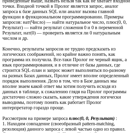
приведенные выше, назвать нельзя так как не хватает входной
точки. Входной точкой в Пролог является запрос, аналог
запроса к базе данных SQL или аналог вызова главной
функции в функциональном программировании. Примеры
запросов: нат(Число) — найти натуральное число, плюс(0, 0,
Результат) — найти результат сложения 0 и 0 в переменной
Результат, нат(0) — проверить является ли 0 натуральным
числом и др.
Конечно, результаты запросов не трудно предсказать из
логических соображений, но крайне важно понять, как
программа их получила. Все-таки Пролог не черный ящик, а
язык программирования, и в отличие от базы данных, где
строится SQL-план и запрос может выполняться по-разному
на разных Базах данных, Пролог имеет вполне определенный
порядок выполнения. Дело в том, что в Базе данных мы
вполне знаем какой ответ мы хотим получить исходя из
данных в таблице, к сожалению глядя на Пролог программы
достаточно сложно сказать, какие утверждения логически
выводимы, поэтому понять как работает Пролог
интерпретатор гораздо проще.
Рассмотрим на примере запроса
плюс(0, 0, Результат)
:
1. Находим совпадение (своеобразный pattern-matching,
резолюция) данного запроса с левой частью одно из правил.