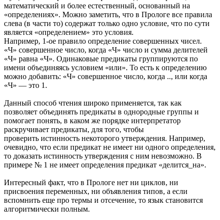
математический и более естественный, основанный на
«определениях». Можно заметить, что в Прологе все правила
слева (в части то) содержат только одно условие, что по сути
является «определением» это условия.
Например, 1-ое правило определение совершенных чисел.
«Ч» совершенное число, когда «Ч» число и сумма делителей
«Ч» равна «Ч». Одинаковые предикаты группируются по
имени объединяясь условием «или». То есть к определению
можно добавить: «Ч» совершенное число, когда .., или когда
«Ч» — это 1.
Данный способ чтения широко применяется, так как
позволяет объединять предикаты в однородные группы и
помогает понять, в каком же порядке интерпретатор
раскручивает предикаты, для того, чтобы
проверить истинность некоторого утверждения. Например,
очевидно, что если предикат не имеет ни одного определения,
то доказать истинность утверждения с ним невозможно. В
примере № 1 не имеет определения предикат «делится_на».
Интересный факт, что в Прологе нет ни циклов, ни
присвоения переменных, ни объявления типов, а если
вспомнить еще про термы и отсечение, то язык становится
алгоритмически полным.