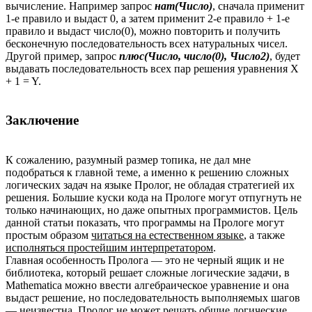
вычисление. Например запрос
нат(Число)
, сначала применит
1-е правило и выдаст 0, а затем применит 2-е правило + 1-е
правило и выдаст число(0), можно повторить и получить
бесконечную последовательность всех натуральных чисел.
Другой пример, запрос
плюс(Число, число(0), Число2)
, будет
выдавать последовательность всех пар решения уравнения X
+ 1 = Y.
Заключение
К сожалению, разумный размер топика, не дал мне
подобраться к главной теме, а именно к решению сложных
логических задач на языке Пролог, не обладая стратегией их
решения. Большие куски кода на Прологе могут отпугнуть не
только начинающих, но даже опытных программистов. Цель
данной статьи показать, что программы на Прологе могут
простым образом
читаться на естественном языке
, а также
исполняться простейшим интерпретатором
.
Главная особенность Пролога — это не черный ящик и не
библиотека, который решает сложные логические задачи, в
Mathematica можно ввести алгебраическое уравнение и она
выдаст решение, но последовательность выполняемых шагов
— неизвестна. Пролог не может решать общие логические