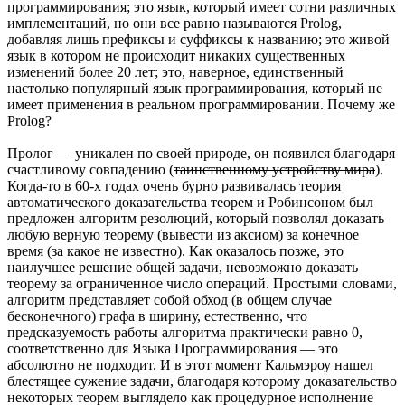
программирования; это язык, который имеет сотни различных
имплементаций, но они все равно называются Prolog,
добавляя лишь префиксы и суффиксы к названию; это живой
язык в котором не происходит никаких существенных
изменений более 20 лет; это, наверное, единственный
настолько популярный язык программирования, который не
имеет применения в реальном программировании. Почему же
Prolog?
Пролог — уникален по своей природе, он появился благодаря
счастливому совпадению (
таинственному устройству мира
).
Когда-то в 60-х годах очень бурно развивалась теория
автоматического доказательства теорем и Робинсоном был
предложен алгоритм резолюций, который позволял доказать
любую верную теорему (вывести из аксиом) за конечное
время (за какое не известно). Как оказалось позже, это
наилучшее решение общей задачи, невозможно доказать
теорему за ограниченное число операций. Простыми словами,
алгоритм представляет собой обход (в общем случае
бесконечного) графа в ширину, естественно, что
предсказуемость работы алгоритма практически равно 0,
соответственно для Языка Программирования — это
абсолютно не подходит. И в этот момент Кальмэроу нашел
блестящее сужение задачи, благодаря которому доказательство
некоторых теорем выглядело как процедурное исполнение