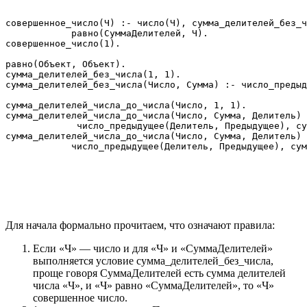
совершенное_число(Ч) :- число(Ч), сумма_делителей_без_ч
            равно(СуммаДелителей, Ч).

совершенное_число(1).

равно(Объект, Объект).

сумма_делителей_без_числа(1, 1).

сумма_делителей_без_числа(Число, Сумма) :- число_предыд
сумма_делителей_числа_до_числа(Число, 1, 1).

сумма_делителей_числа_до_числа(Число, Сумма, Делитель) 
             число_предыдущее(Делитель, Предыдущее), су
сумма_делителей_числа_до_числа(Число, Сумма, Делитель) 
            число_предыдущее(Делитель, Предыдущее), сум
Для начала формально прочитаем, что означают правила:
Если «Ч» — число и для «Ч» и «СуммаДелителей»
выполняется условие сумма_делителей_без_числа,
проще говоря СуммаДелителей есть сумма делителей
числа «Ч», и «Ч» равно «СуммаДелителей», то «Ч»
совершенное число.