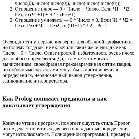
число(0), число(число(0)), число(число(число(0))).
Отношение плюс — 0 + Число = Число. Если Ч1 + Ч2 =
Рез, то (Ч1+1) + Ч2 = (Рез+1).
Отношение умножить — 0 * Число = 0. Если Ч1 * Ч2 =
Рез и Рез + Ч2 = Рез2, то (Ч1+1) * Ч2 = Рез2.
Очевидно эти утверждения верны для обычной арифметики,
но почему тогда мы не включили такие же очевидные как
Число + 0 = Число. Ответ простой: избыточность очень плохо
для любого определения. Да, это может помогать
вычислениям, своеобразная преждевременная оптимизация,
но побочными эффектами могут быть противоречия в
определениях, неоднозначный вывод утверждения,
зацикливание интерпретатора.
Как Prolog понимает предикаты и как
доказывает утверждения
Конечно чтение программ, помогает ощутить стиль Пролог,
но не делает понятным для чего и как данные определения
могут использоваться. Полноценной программой, примеры