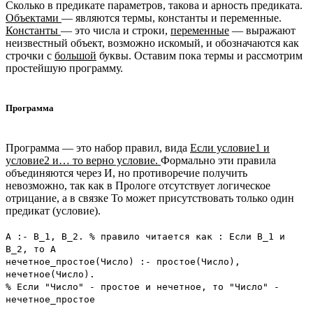
Сколько в предикате параметров, такова и арность предиката.
Объектами
— являются термы, константы и переменные.
Константы
— это числа и строки,
переменные
— выражают
неизвестный объект, возможно искомый, и обозначаются как
строчки с
большой
буквы. Оставим пока термы и рассмотрим
простейшую программу.
Программа
Программа — это набор правил, вида
Если условие1 и
условие2 и… то верно условие.
Формально эти правила
объединяются через И, но противоречие получить
невозможно, так как в Прологе отсутствует логическое
отрицание, а в связке То может присутствовать только один
предикат (условие).
A :- B_1, B_2. % правило читается как : Если B_1 и
B_2, то A
нечетное_простое(Число) :- простое(Число),
нечетное(Число).
% Если "Число" - простое и нечетное, то "Число" -
нечетное_простое