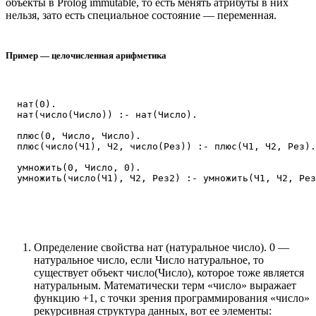
объекты в Prolog immutable, то есть менять атрибуты в них
нельзя, зато есть специальное состояние — переменная.
Пример — целочисленная арифметика
  нат(0). 

  нат(число(Число)) :- нат(Число).

  плюс(0, Число, Число).

  плюс(число(Ч1), Ч2, число(Рез)) :- плюс(Ч1, Ч2, Рез).

  умножить(0, Число, 0).

Определение свойства нат (натуральное число). 0 —
натуральное число, если Число натуральное, то
существует объект число(Число), которое тоже является
натуральным. Математически терм «число» выражает
функцию +1, с точки зрения программирования «число»
рекурсивная структура данных, вот ее элементы: