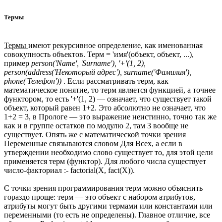
Термы
Термы
имеют рекурсивное определение, как именованная
совокупность объектов. Терм = 'имя'(объект, объект, ...),
пример
person('Name', 'Surname'), '+'(1, 2),
person(address('Некоторый адрес'), surname('Фамилия'),
phone('Телефон'))
. Если рассматривать терм, как
математическое понятие, то терм является функцией, а точнее
функтором, то есть '+'(1, 2) — означает, что существует такой
объект, который равен 1+2. Это абсолютно не означает, что
1+2 = 3, в Прологе — это выражение неистинно, точно так же
как и в группе остатков по модулю 2, там 3 вообще не
существует. Опять же с математической точки зрения
Переменные связываются словом Для Всех, а если в
утверждении необходимо слово существует то, для этой цели
применяется терм (функтор). Для любого числа существует
число-факториал :- factorial(X, fact(X)).
С точки зрения программирования терм можно объяснить
гораздо проще: терм — это объект с набором атрибутов,
атрибуты могут быть другими термами или константами или
переменными (то есть не определены). Главное отличие, все