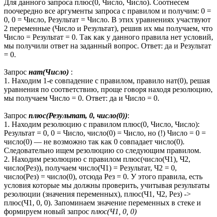
Для данного запроса плюс(0, Число, Число). Соотнесем
поочередно все аргументы запроса с правилом и получим: 0 =
0, 0 = Число, Результат = Число. В этих уравнениях участвуют
2 переменные (Число и Результат), решив их мы получаем, что
Число = Результат = 0. Так как у данного правила нет условий,
мы получили ответ на заданный вопрос. Ответ: да и Результат
= 0.
Запрос
нат(Число)
:
1. Находим 1-е совпадение с правилом, правило нат(0), решая
уравнения по соответствию, проще говоря находя резолюцию,
мы получаем Число = 0. Ответ: да и Число = 0.
Запрос
плюс(Результат, 0, число(0))
:
1. Находим резолюцию с правилом плюс(0, Число, Число):
Результат = 0, 0 = Число, число(0) = Число, но (!) Число = 0 =
число(0) — не возможно так как 0 совпадает число(0).
Следовательно ищем резолюцию со следующим правилом.
2. Находим резолюцию с правилом плюс(число(Ч1), Ч2,
число(Рез)), получаем число(Ч1) = Результат, Ч2 = 0,
число(Рез) = число(0), отсюда Рез = 0. У этого правила, есть
условия которые мы должны проверить, учитывая результаты
резолюции (значения переменных), плюс(Ч1, Ч2, Рез) ->
плюс(Ч1, 0, 0). Запоминаем значение переменных в стеке и
формируем новый запрос
плюс(Ч1, 0, 0)