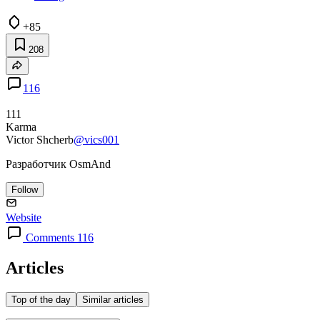
+85
208
116
111
Karma
Victor Shcherb
@vics001
Разработчик OsmAnd
Follow
Website
Comments 116
Articles
Top of the day
Similar articles