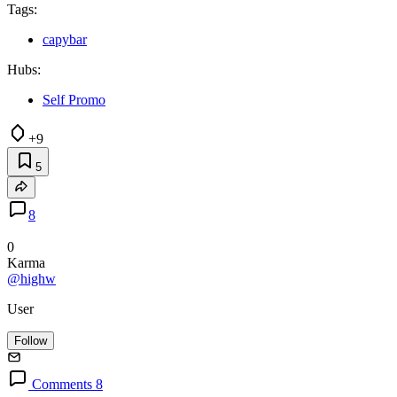
Tags:
capybar
Hubs:
Self Promo
+9
5
8
0
Karma
@highw
User
Follow
Comments 8