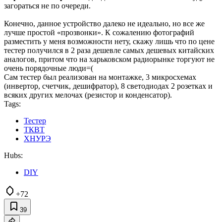
загораться не по очереди.
Конечно, данное устройство далеко не идеально, но все же
лучше простой «прозвонки». К сожалению фотографий
разместить у меня возможности нету, скажу лишь что по цене
тестер получился в 2 раза дешевле самых дешевых китайских
аналогов, притом что на харьковском радиорынке торгуют не
очень порядочные люди=(
Сам тестер был реализован на монтажке, 3 микросхемах
(инвертор, счетчик, дешифратор), 8 светодиодах 2 розетках и
всяких других мелочах (резистор и конденсатор).
Tags:
Тестер
ТКВТ
ХНУРЭ
Hubs:
DIY
+72
39