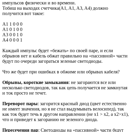
импульсов физически и во времени.
Тобиш на выходах счетчика(A1, A1, A3, A4) должно
получится вот такое:
A1 1 0 0 0
A1 0 1 0 0
A3 0 0 1 0
A4 0 0 0 1
Каждый импульс будет «бежать» по своей паре, и если
обрывов нет и кабель обжат правильно на «пассивной» части
будут по очереди загораться зеленые светодиоды.
Что же будет при ошибках в обжиме или обрывах кабеля?
Обрывы, короткие замыкания
: не загораются все или
несколько светодиодов, так как цепь получается не замкнутая
и ток просто не течет.
Переворот пары
: загорится красный диод (цвет естественно
не имеет значения, но я не стал выдумывать велосипед), так
как ток будет течь в другом направлении (не x1 > x2, a x2>x1),
что и приведет к загоранию не зеленого диода.
Пересечения пар
: Светодиоды на «пассивной» части будут