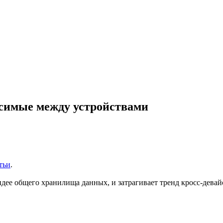
осимые между устройствами
тьи
.
 идее общего хранилища данных, и затрагивает тренд кросс-дева