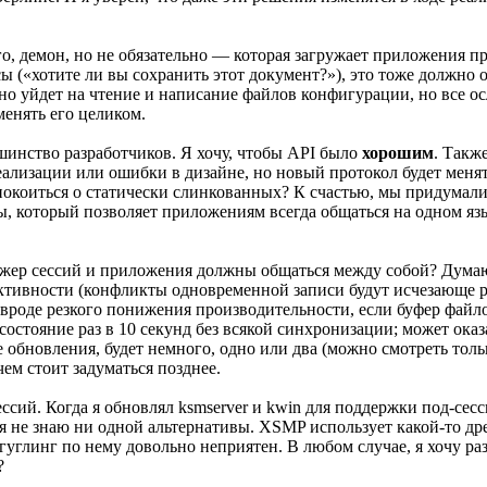
о, демон, но не обязательно — которая загружает приложения пр
(«хотите ли вы сохранить этот документ?»), это тоже должно об
 оно уйдет на чтение и написание файлов конфигурации, но все
менять его целиком.
ьшинство разработчиков. Я хочу, чтобы API было
хорошим
. Такж
реализации или ошибки в дизайне, но новый протокол будет мен
коиться о статически слинкованных? К счастью, мы придумали 
, который позволяет приложениям всегда общаться на одном язык
енеджер сессий и приложения должны общаться между собой? Дум
тивности (конфликты одновременной записи будут исчезающе ре
вроде резкого понижения производительности, если буфер файло
остояние раз в 10 секунд без всякой синхронизации; может оказ
е обновления, будет немного, одно или два (можно смотреть тол
чем стоит задуматься позднее.
сий. Когда я обновлял ksmserver и kwin для поддержки под-сесси
но я не знаю ни одной альтернативы. XSMP использует какой-то д
 гуглинг по нему довольно неприятен. В любом случае, я хочу раз
?