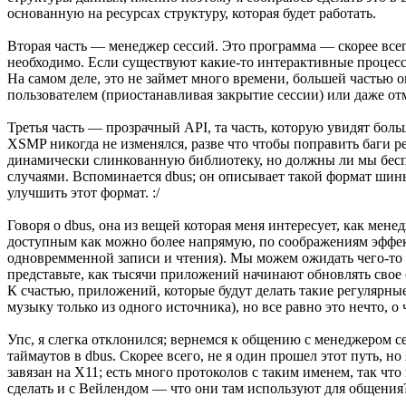
основанную на ресурсах структуру, которая будет работать.
Вторая часть — менеджер сессий. Это программа — скорее всег
необходимо. Если существуют какие-то интерактивные процессы 
На самом деле, это не займет много времени, большей частью
пользователем (приостанавливая закрытие сессии) или даже от
Третья часть — прозрачный API, та часть, которую увидят бол
XSMP никогда не изменялся, разве что чтобы поправить баги 
динамически слинкованную библиотеку, но должны ли мы беспо
случаями. Вспоминается dbus; он описывает такой формат шины
улучшить этот формат. :/
Говоря о dbus, она из вещей которая меня интересует, как м
доступным как можно более напрямую, по соображениям эффек
одновремменной записи и чтения). Мы можем ожидать чего-то 
представьте, как тысячи приложений начинают обновлять свое с
К счастью, приложений, которые будут делать такие регулярны
музыку только из одного источника), но все равно это нечто, о 
Упс, я слегка отклонился; вернемся к общению с менеджером сес
таймаутов в dbus. Скорее всего, не я один прошел этот путь, 
завязан на X11; есть много протоколов с таким именем, так что
сделать и с Вейлендом — что они там используют для общения