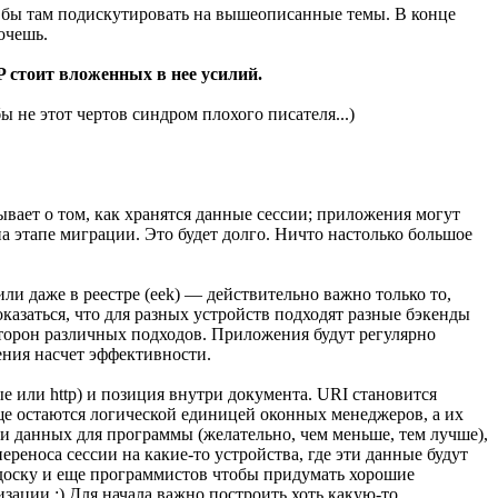
отел бы там подискутировать на вышеописанные темы. В конце
очешь.
 стоит вложенных в нее усилий.
ы не этот чертов синдром плохого писателя...)
вает о том, как хранятся данные сессии; приложения могут
а этапе миграции. Это будет долго. Ничто настолько большое
или даже в реестре (eek) — действительно важно только то,
казаться, что для разных устройств подходят разные бэкенды
торон различных подходов. Приложения будут регулярно
ния насчет эффективности.
 или http) и позиция внутри документа. URI становится
еще остаются логической единицей оконных менеджеров, а их
 данных для программы (желательно, чем меньше, тем лучше),
реноса сессии на какие-то устройства, где эти данные будут
 доску и еще программистов чтобы придумать хорошие
изации :) Для начала важно построить хоть какую-то