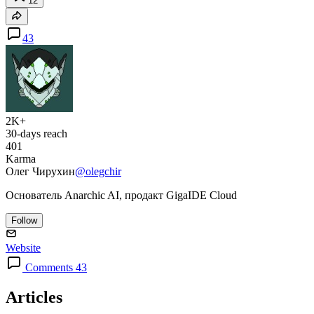
12
43
2K+
30-days reach
401
Karma
Олег Чирухин
@olegchir
Основатель Anarchic AI, продакт GigaIDE Cloud
Follow
Website
Comments 43
Articles