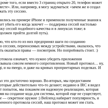
роме того, если вместо 3 страниц открыто 20, телефон может
есте». Или, например, я могу задуматься: «зачем же я создал
жать эту сессию.
учились на примере iPhone и применили полученные знания к
ет убить его когда захочет — поддержка сессий настолько
ку сессий подобного качества и в линуксах тоже; в
должен пройти долгий путь).
ю, что кто-то из них предпринял шаги по созданию
о сессиях, переносимых между устройствами, оказалось, что
ь оказаться правы — посмотрим. Но попробовать стоит. :)
ротокола означает, что нужно убедить приложения
вызывала совсем немного сопротивления. Новый протокол… ну,
 qt, и на meego, и даже на кривых проприетарных поделках. И
ал это достаточно хорошо. Во-вторых, мы предоставим
торые действительно что-то делают; недавно в IRC я видел
тоит попыток, мы покажем им надежную реализацию, которая
мя на создание кода для системы, которой еще не существует,
е — секретное оружие :) Вейленд набирает популярность, и
венного протокола сессий, наш протокол может им стать.