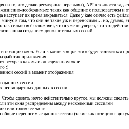
я на то, что делаю регулярные перерывы), API в точности задае
жизненно-необходимых; таких как общение с пользователем и от
да наступает их время закрываться. Даже у kate сейчас есть фай
минус в том, что они не такие уж и переносимы… но, думаю, эт
 так сильно всё осложняет, что я уже не уверен, что это действ
ализованная созданием дополнительных сессий.
 позицию окон. Если в конце концов этим будет заниматься пр
 разработик приложения
т ресурс в каком-то определенном окне
о :)
ленной сессий в момент отображения
з данных сессии
х нестандартных данных в сессии
Чтобы сделать нечто действительно крутое, мы должны сделать 
сли эти окна распределены между несколькими сессиями
ю или только ее часть
 общие переносимые данные сессии (такие как позицию в докуме