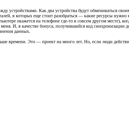
между устройствами. Как два устройства будут обмениваться св
талей, в которых еще стоит разобраться — какие ресурсы нужно 
мпьютере окажется на телефоне где-то в совсем другом месте), 
е меня. И, в качестве бонуса, получившийся код синхронизации 
анения данных.
ьше времени. Это — проект на много лет. Но, если люди действит