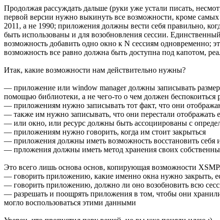
Продолжая рассуждать дальше (руки уже устали писать, несмотр
первой версии нужно выкинуть все возможности, кроме самых 
2011, а не 1990; приложения должны вести себя правильно, ког
быть использованы и для возобновления сессии. Единственный 
возможность добавить одно окно к N сессиям одновременно; это
возможность все равно должна быть доступна под капотом, ре
Итак, какие возможности нам действительно нужны?
— приложение или window manager должны записывать размер и
помощью библиотеки, а не чего-то о чем должен беспокоиться
— приложениям нужно записывать тот факт, что они отображаю
— также им нужно записывать, что они перестали отображать ег
— или окно, или ресурс должны быть ассоциированы с опреде
— приложениям нужно говорить, когда им стоит закрыться
— приложения должны иметь возможность восстановить себя и
— прложения должны иметь метод хранения своих собственны
Это всего лишь основа основ, копирующая возможности XSMP. 
— говорить приложению, какие именно окна нужно закрыть, е
— говорить приложению, должно ли оно возобновить всю сесси
— разрешать и поощрять приложения в том, чтобы они хранили
могло воспользоваться этими данными