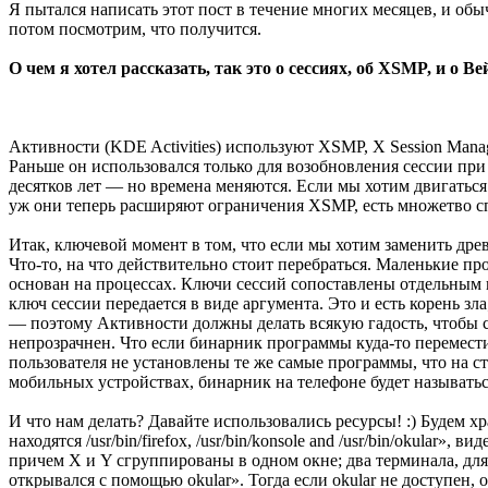
Я пытался написать этот пост в течение многих месяцев, и обы
потом посмотрим, что получится.
О чем я хотел рассказать, так это о сессиях, об XSMP, и о Ве
Активности (KDE Activities) используют XSMP, X Session Mana
Раньше он использовался только для возобновления сессии при 
десятков лет — но времена меняются. Если мы хотим двигаться 
уж они теперь расширяют ограничения XSMP, есть множетво с
Итак, ключевой момент в том, что если мы хотим заменить дре
Что-то, на что действительно стоит перебраться. Маленькие п
основан на процессах. Ключи сессий сопоставлены отдельным 
ключ сессии передается в виде аргумента. Это и есть корень зл
— поэтому Активности должны делать всякую гадость, чтобы сп
непрозрачнен. Что если бинарник программы куда-то перемести
пользователя не установлены те же самые программы, что на ст
мобильных устройствах, бинарник на телефоне будет называться
И что нам делать? Давайте использовались ресурсы! :) Будем х
находятся /usr/bin/firefox, /usr/bin/konsole and /usr/bin/okular
причем X и Y сгруппированы в одном окне; два терминала, для 
открывался с помощью okular». Тогда если okular не доступен, 