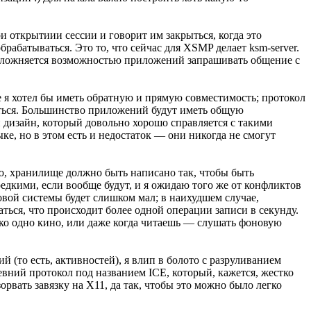
и открытиии сессии и говорит им закрыться, когда это
рабатываться. Это то, что сейчас для XSMP делает ksm-server.
 осложняется возможностью приложений запрашивать общение с
е я хотел бы иметь обратную и прямую совместимость; протокол
яться. Большинство приложений будут иметь общую
дизайн, который довольно хорошо справляется с такими
е, но в этом есть и недостаток — они никогда не смогут
аю, хранилище должно быть написано так, чтобы быть
дкими, если вообще будут, и я ожидаю того же от конфликтов
вой системы будет слишком мал; в наихудшем случае,
аться, что происходит более одной операции записи в секунду.
ько одно кино, или даже когда читаешь — слушать фоновую
й (то есть, активностей), я влип в болото с разруливанием
ревний протокол под названием ICE, который, кажется, жестко
орвать завязку на X11, да так, чтобы это можно было легко