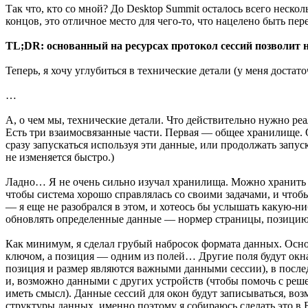
Так что, кто со мной? До Desktop Summit осталось всего нескол
концов, это отличное место для чего-то, что нацелено быть п
TL;DR: основанный на ресурсах протокол сессий позволит 
Теперь, я хочу углубиться в технические детали (у меня достат
…
А, о чем мы, технические детали. Что действительно нужно ре
Есть три взаимосвязанные части. Первая — общее хранилище. О
сразу запускаться используя эти данные, или продолжать запу
не изменяется быстро.)
Ладно… Я не очень сильно изучал хранилища. Можно хранить в ne
чтобы система хорошо справлялась со своими задачами, и чтобы
— я еще не разобрался в этом, и хотеось бы услышать какую-
обновлять определенные данные — нормер страницы, позицию 
Как минимум, я сделал грубый набросок формата данных. Основ
ключом, а позиция — одним из полей… Другие поля будут окнам
позиция и размер являются важными данными сессии), в посл
и, возможно данными с других устройств (чтобы помочь с решен
иметь смысл). Данные сессий для окон будут записываться, в
структуры данных, именно поэтому я собираюсь сделать это в Б