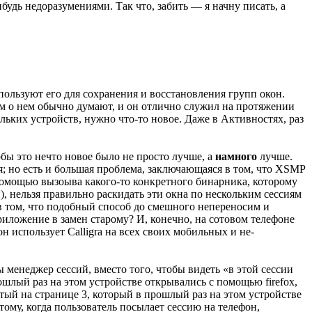
удь недоразумениями. Так что, забить — я начну писать, а
пользуют его для сохранения и восстановления групп окон.
чем о нем обычно думают, и он отлично служил на протяжении
льких устройств, нужно что-то новое. Даже в Активностях, раз
бы это нечто новое было не просто лучше, а
намного
лучше.
я; но есть и большая проблема, заключающаяся в том, что XSMP
 помощью вызоыва какого-то конкретного бинарника, которому
и), нельзя правильно раскидать эти окна по нескольким сессиям
в том, что подобный способ до смешного непереносим и
риложение в замен старому? И, конечно, на сотовом телефоне
н использует Calligra на всех своих мобильных и не-
 менеджер сессий, вместо того, чтобы видеть «в этой сессии
в прошлый раз на этом устройстве открывались с помощью firefox,
ытый на странице 3, который в прошлый раз на этом устройстве
тому, когда пользователь посылает сессию на телефон,