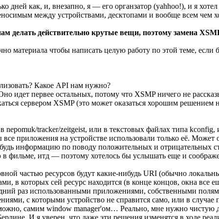
ько дней как, и, внезапно, я — его органзатор (yahhoo!), и я х
ереносимым между устройствами, десктопами и вообще всем чем х
нам делать действительно крутые вещи, поэтому замена XSMP
очно материала чтобы написать целую работу по этой теме, если б
ализовать? Какое API нам нужно?
но идет первее остальных, потому что XSMP ничего не рассказы
скаться сервером XSMP (это может оказаться хорошим решением н
pomuk/tracker/zeitgeist, или в текстовых файлах типа kconfig, 
 все приложения на устройстве использовали только её. Может о
нибудь информацию по поводу положительных и отрицательных с
в фильме, итд — поэтому хотелось бы услышать еще и соображе
ной частью ресурсов будут какие-нибудь URI (обычно локальные
и, в которых сей ресурс находится (в конце концов, окна все 
едний раз использованными приложениями, собственными полями
иями, с которыми устройство не справится само, или в случае пе
озможно, самим window manager'ом… Реально, мне нужно чистую
ерлине. И я уверен, что даже эти решения изменятся в ходе реал