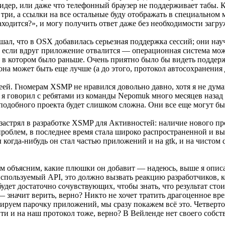
идер, или даже что телефонный браузер не поддерживает табы. К
 три, а ссылки на все остальные буду отображать в специальном м
аходится?», и могу получить ответ даже без необходимости загру
шал, что в OSX добавилась серьезная поддержка сессий; они на
о, если вдруг приложение отвалится — операционная система мож
, в котором было раньше. Очень приятно было бы видеть поддерж
 может быть еще лучше (а до этого, протокол автосохранения 
еей. Гномерам XSMP не нравился довольно давно, хотя я не дума
 я говорил с ребятами из команды Nepomuk много месяцев назад 
подобного проекта будет слишком сложна. Они все еще могут быт
я застрял в разработке XSMP для Активностей: наличие нового п
 проблем, в последнее время стала широко распространенной и 
ы когда-нибудь он стал частью приложений и на gtk, и на чистом
сем объясним, какие плюшки он добавит — надеюсь, выше я опис
пользуемый API, это должно вызвать реакцию разработчиков, ко
 будет достаточно сочувствующих, чтобы знать, что результат с
— значит верить, верно? Никто не хочет тратить драгоценное вре
ируем парочку приложений, мы сразу покажем всё это. Четверто
ти и на наш протокол тоже, верно? В Вейленде нет своего собст