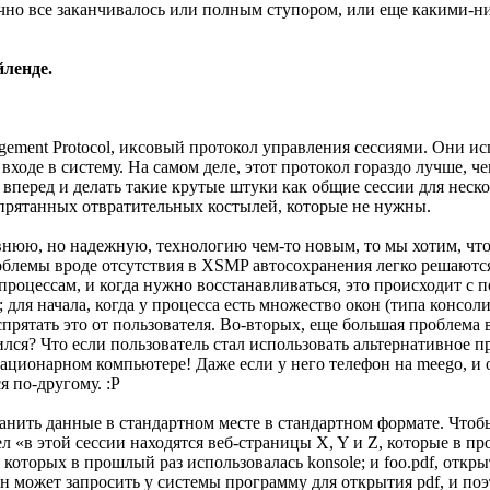
чно все заканчивалось или полным ступором, или еще какими-ниб
йленде.
gement Protocol, иксовый протокол управления сессиями. Они ис
входе в систему. На самом деле, этот протокол гораздо лучше, 
вперед и делать такие крутые штуки как общие сессии для неско
прятанных отвратительных костылей, которые не нужны.
внюю, но надежную, технологию чем-то новым, то мы хотим, что
роблемы вроде отсутствия в XSMP автосохранения легко решаютс
процессам, и когда нужно восстанавливаться, это происходит с
а; для начала, когда у процесса есть множество окон (типа консол
рятать это от пользователя. Во-вторых, еще большая проблема 
лся? Что если пользователь стал использовать альтернативное п
ационарном компьютере! Даже если у него телефон на meego, и о
 по-другому. :P
ранить данные в стандартном месте в стандартном формате. Чтобы
», видел «в этой сессии находятся веб-страницы X, Y и Z, которые 
которых в прошлый раз использовалась konsole; и foo.pdf, откр
он может запросить у системы программу для открытия pdf, и поэ