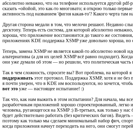
абсолютно неважно, что на телефоне используется другой pdf-р
сказать «ойойой, это как-то многовато; я открою только первые
активность под названием 'фигня какая-то'? Какого черта там н
Другая сторона медали в том, что мелочи решают. Недавно слы
десктопу. Теперь есть система, для которой абсолютно неважн
хороша, что приложение восстановится до такого же состояния
приложениях KDE поддержка XSMP уже довольно хороша, но она
Теперь, замена XSMP не является какой-то абсолютно новой ид
альтернативы (а для их целей XSMP всё равно подходит). Когда
они уже думали об этом — но решили, что политическая часть 
Так в чем сложность, спросите вы? Вот проблема, на которой 
поддерживать
этот протокол. Поддержка XSMP, хотя и не без
я почти уверен, что в KDE им воспользуются, но хочется, чтоб
вот это
уже — настоящее испытание! :)
Так что, как нам выжить в этом испытании? Для начала, мы в
разработчикам приложений хорошо спроектированный, легко ис
человека, ругающегося на XSMP :) В-третьих, как только у нас
будет действительно работать (без критических багов). Видеть 
поэтому как только мы сделаем минимальный набор фич, спорт
когда приложения начнут переходить на него, они смогут перей