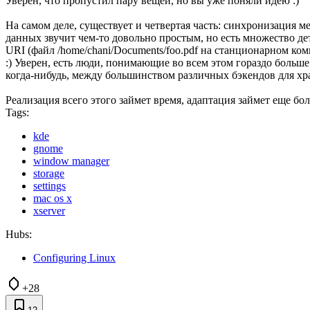
Уверен, что пропустил пару вещей, но вы уже поняли идею :)
На самом деле, существует и четвертая часть: синхронизация 
данных звучит чем-то довольно простым, но есть множество де
URI (файл /home/chani/Documents/foo.pdf на станционарном ко
:) Уверен, есть люди, понимающие во всем этом гораздо больш
когда-нибудь, между большинством различных бэкендов для хр
Реализация всего этого займет время, адаптация займет еще бол
Tags:
kde
gnome
window manager
storage
settings
mac os x
xserver
Hubs:
Configuring Linux
+28