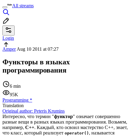
All streams
Login
Amper
Aug 10 2011 at 07:27
Функторы в языках
программирования
6 min
95K
Programming
*
Translation
Original author:
Peteris Krumins
Интересно, что термин "
функтор
" означает совершенно
разные вещи в разных языках программирования. Возьмем,
например,
C++
. Каждый, кто освоил мастерство C++, знает,
что класс, который реализует
, называется
operator()