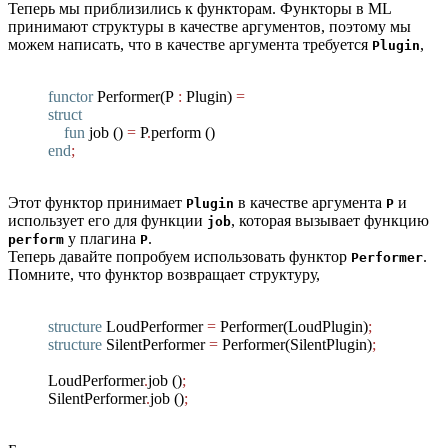
Теперь мы приблизились к функторам. Функторы в ML
принимают структуры в качестве аргументов, поэтому мы
можем написать, что в качестве аргумента требуется
,
Plugin
functor
Performer
(
P
:
Plugin
)
=
struct
fun
job
(
)
=
P
.
perform
(
)
end
;
Этот функтор принимает
в качестве аргумента
и
Plugin
P
использует его для функции
, которая вызывает функцию
job
у плагина
.
perform
P
Теперь давайте попробуем использовать функтор
.
Performer
Помните, что функтор возвращает структуру,
structure
LoudPerformer
=
Performer
(
LoudPlugin
)
;
structure
SilentPerformer
=
Performer
(
SilentPlugin
)
;
LoudPerformer
.
job
(
)
;
SilentPerformer
.
job
(
)
;