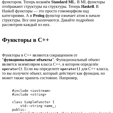
функтором. Теперь возьмём
Standard ML
. В ML функторы
отображают структуры на структуры. Теперь
Haskell
. В
Haskell функторы — это просто гомоморфизм над
категориями. А в
Prolog
функтор означает атом в начале
структуры. Все они различаются. Давайте подробнее
рассмотрим каждый из них.
Функторы в C++
Функторы в C++ являются сокращением от
"
функциональные объекты
". Функциональный объект
является экземпляром класса С++, в котором определён
. Если вы определите
для C++ класса,
operator()
operator()
то вы получите объект, который действует как функция, но
может также хранить состояние. Например,
#include <iostream>

#include <string>

class SimpleFunctor {

    std::string name_;

public:
