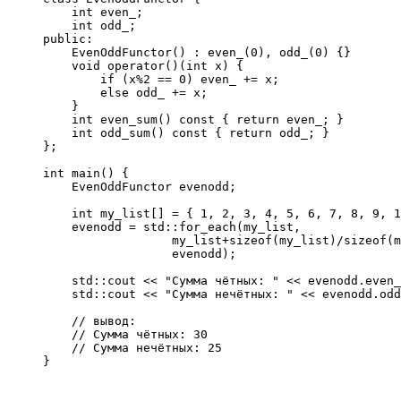
    int even_;

    int odd_;

public:

    EvenOddFunctor() : even_(0), odd_(0) {}

    void operator()(int x) {

        if (x%2 == 0) even_ += x;

        else odd_ += x;

    }

    int even_sum() const { return even_; }

    int odd_sum() const { return odd_; }

};

int main() {

    EvenOddFunctor evenodd;

    int my_list[] = { 1, 2, 3, 4, 5, 6, 7, 8, 9, 1
    evenodd = std::for_each(my_list,

                  my_list+sizeof(my_list)/sizeof(m
                  evenodd);

    std::cout << "Сумма чётных: " << evenodd.even_
    std::cout << "Сумма нечётных: " << evenodd.odd
    // вывод:

    // Сумма чётных: 30

    // Сумма нечётных: 25

}