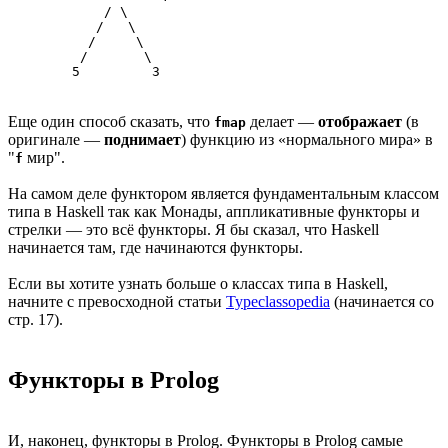
       / \     

      /   \

     /     \

    /       \

   5         3
Еще один способ сказать, что
делает —
отображает
(в
fmap
оригинале —
поднимает
) функцию из «нормального мира» в
"
мир".
f
На самом деле функтором является фундаментальным классом
типа в Haskell так как Монады, аппликативные функторы и
стрелки — это всё функторы. Я бы сказал, что Haskell
начинается там, где начинаются функторы.
Если вы хотите узнать больше о классах типа в Haskell,
начните с превосходной статьи
Typeclassopedia
(начинается со
стр. 17).
Функторы в Prolog
И, наконец, функторы в Prolog. Функторы в Prolog самые