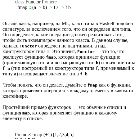
class
Functor
f
where
fmap
::
(
a
->
b
)
->
f a
->
f b
Оглядываясь, например, на ML, класс типа в Haskell подобен
сигнатуре, за исключением того, что он определен для типа.
Он определяет, какие операции должен реализовать тип,
чтобы быть экземпляром данного класса. В данном случае,
однако,
определен не над типами, а над
Functor
конструктором типа
. Это значит,
— это то, что
f
Functor
реализует функцию
, которая принимает функцию
fmap
(принимающую тип
и возращающую тип
) и значение типа
a
b
(тип построеный из конструктора типа
, применяемый к
f a
f
типу
) и возвращает значение типа
.
a
f b
Чтобы понять, что он делает, думайте о
как о функции,
fmap
которая применяет операцию к каждому элементу в каком-то
контейнере.
Простейший пример функторов — это обычные списки и
функция
, которая применяет функцию к каждому
map
элементу в списке.
Prelude> map (+1) [1,2,3,4,5]