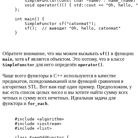
    SimpleFunctor(const char *name) : name_(name) 
    void operator()() { std::cout << "Oh, hello, "
};

int main() {

    SimpleFunctor sf("catonmat");

    sf();  // выводит "Oh, hello, catonmat"

}
Обратите внимание, что мы можем вызывать
в функции
sf()
, хотя
является объектом. Это потому, что в классе
main
sf
для него определён
.
SimpleFunctor
operator()
Чаще всего функторы в С++ используются в качестве
предикатов, псевдозамыканий или функций сравнения в
алгоритмах STL. Вот вам ещё один пример. Предположим, у
вас есть список целых чисел и вы хотите найти сумму всех
четных и сумму всех нечетных. Идеальная задача для
функтора и
.
for_each
#include <algorithm>

#include <iostream>

#include <list>

class EvenOddFunctor {
