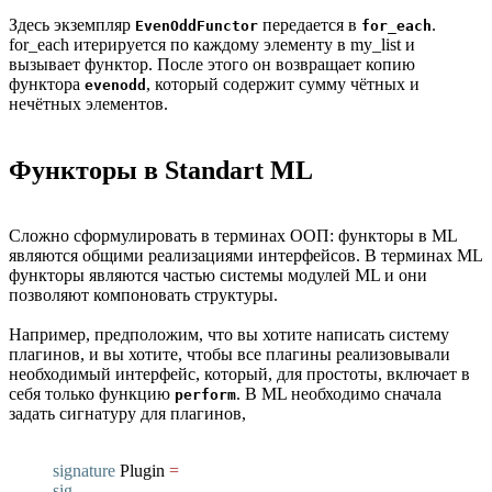
Здесь экземпляр
передается в
.
EvenOddFunctor
for_each
for_each итерируется по каждому элементу в my_list и
вызывает функтор. После этого он возвращает копию
функтора
, который содержит сумму чётных и
evenodd
нечётных элементов.
Функторы в Standart ML
Сложно сформулировать в терминах ООП: функторы в ML
являются общими реализациями интерфейсов. В терминах ML
функторы являются частью системы модулей ML и они
позволяют компоновать структуры.
Например, предположим, что вы хотите написать систему
плагинов, и вы хотите, чтобы все плагины реализовывали
необходимый интерфейс, который, для простоты, включает в
себя только функцию
. В ML необходимо сначала
perform
задать сигнатуру для плагинов,
signature
Plugin
=
sig