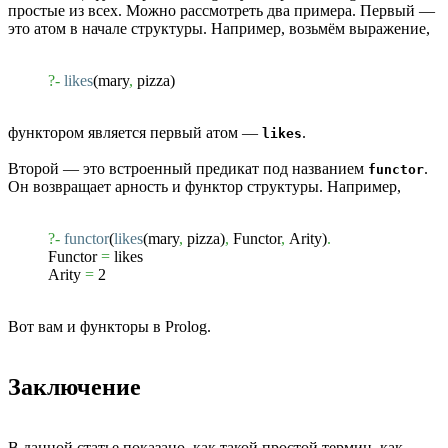
простые из всех. Можно рассмотреть два примера. Первый —
это атом в начале структуры. Например, возьмём выражение,
?-
likes
(
mary
,
pizza
)
функтором является первый атом —
.
likes
Второй — это встроенный предикат под названием
.
functor
Он возвращает арность и функтор структуры. Например,
?-
functor
(
likes
(
mary
,
pizza
)
,
Functor
,
Arity
)
.
Functor
=
likes
Arity
=
2
Вот вам и функторы в Prolog.
Заключение
В данной статье показано, как такой простой термин, как