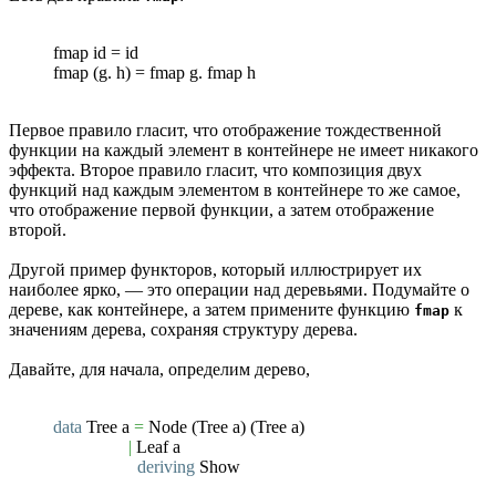
fmap id = id
fmap (g. h) = fmap g. fmap h
Первое правило гласит, что отображение тождественной
функции на каждый элемент в контейнере не имеет никакого
эффекта. Второе правило гласит, что композиция двух
функций над каждым элементом в контейнере то же самое,
что отображение первой функции, а затем отображение
второй.
Другой пример функторов, который иллюстрирует их
наиболее ярко, — это операции над деревьями. Подумайте о
дереве, как контейнере, а затем примените функцию
к
fmap
значениям дерева, сохраняя структуру дерева.
Давайте, для начала, определим дерево,
data
Tree a
=
Node
(
Tree a
)
(
Tree a
)
|
Leaf a
deriving
Show