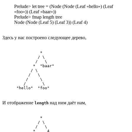
Prelude> let tree = (Node (Node (Leaf «hello») (Leaf
«foo»)) (Leaf «baar»))
Prelude> fmap length tree
Node (Node (Leaf 5) (Leaf 3)) (Leaf 4)
Здесь у нас построено следующее дерево,
           *

          / \

         /   \

        *  "baar"

       / \

      /   \

     /     \

    /       \

 "hello"  "foo"
И отображение
над ним даёт нам,
length
           *

          / \

         /   \

        *     4
