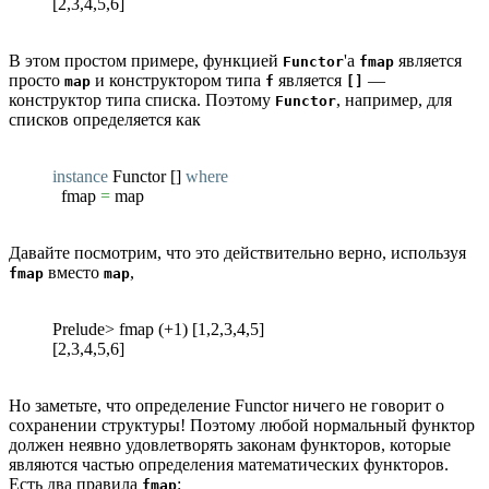
[2,3,4,5,6]
В этом простом примере, функцией
'а
является
Functor
fmap
просто
и конструктором типа
является
—
map
f
[]
конструктор типа списка. Поэтому
, например, для
Functor
списков определяется как
instance
Functor
[
]
where
fmap
=
map
Давайте посмотрим, что это действительно верно, используя
вместо
,
fmap
map
Prelude> fmap (+1) [1,2,3,4,5]
[2,3,4,5,6]
Но заметьте, что определение Functor ничего не говорит о
сохранении структуры! Поэтому любой нормальный функтор
должен неявно удовлетворять законам функторов, которые
являются частью определения математических функторов.
Есть два правила
:
fmap