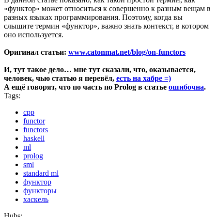
«функтор» может относиться к совершенно к разным вещам в
разных языках программирования. Поэтому, когда вы
слышите термин «функтор», важно знать контекст, в котором
оно используется.
Оригинал статьи:
www.catonmat.net/blog/on-functors
И, тут такое дело… мне тут сказали, что, оказывается,
человек, чью статью я перевёл,
есть на хабре =)
А ещё говорят, что по часть по Prolog в статье
ошибочна
.
Tags:
cpp
functor
functors
haskell
ml
prolog
sml
standard ml
функтор
функторы
хаскель
Hubs: