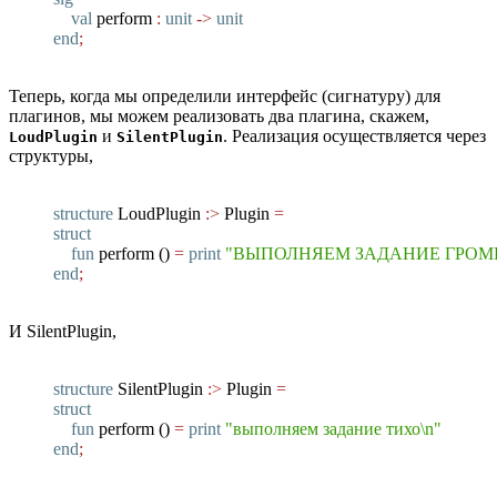
val
perform
:
unit
->
unit
end
;
Теперь, когда мы определили интерфейс (сигнатуру) для
плагинов, мы можем реализовать два плагина, скажем,
и
. Реализация осуществляется через
LoudPlugin
SilentPlugin
структуры,
structure
LoudPlugin
:>
Plugin
=
struct
fun
perform
(
)
=
print
"ВЫПОЛНЯЕМ ЗАДАНИЕ ГРОМК
end
;
И SilentPlugin,
structure
SilentPlugin
:>
Plugin
=
struct
fun
perform
(
)
=
print
"выполняем задание тихо\n"
end
;