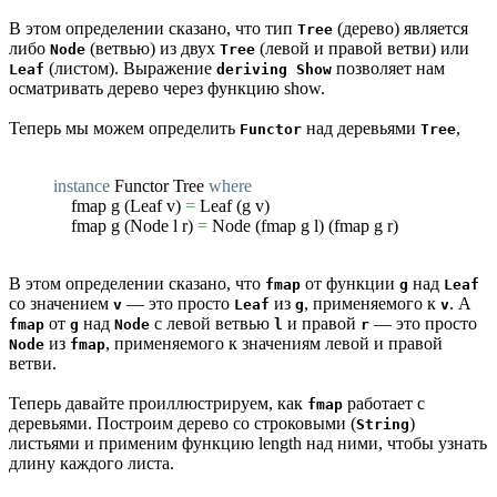
В этом определении сказано, что тип
(дерево) является
Tree
либо
(ветвью) из двух
(левой и правой ветви) или
Node
Tree
(листом). Выражение
позволяет нам
Leaf
deriving Show
осматривать дерево через функцию show.
Теперь мы можем определить
над деревьями
,
Functor
Tree
instance
Functor
Tree
where
fmap
g
(
Leaf v
)
=
Leaf
(
g v
)
fmap
g
(
Node l r
)
=
Node
(
fmap
g l
)
(
fmap
g r
)
В этом определении сказано, что
от функции
над
fmap
g
Leaf
со значением
— это просто
из
, применяемого к
. А
v
Leaf
g
v
от
над
с левой ветвью
и правой
— это просто
fmap
g
Node
l
r
из
, применяемого к значениям левой и правой
Node
fmap
ветви.
Теперь давайте проиллюстрируем, как
работает с
fmap
деревьями. Построим дерево со строковыми (
)
String
листьями и применим функцию length над ними, чтобы узнать
длину каждого листа.