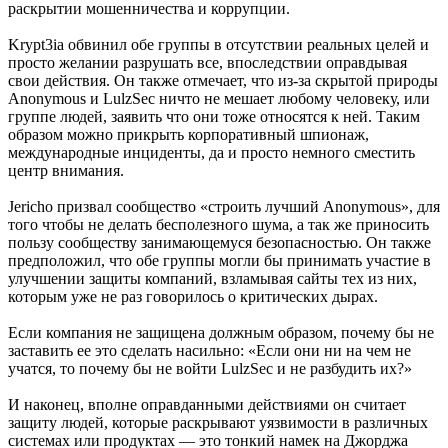
раскрытии мошенничества и коррупции.
Krypt3ia обвинил обе группы в отсутствии реальных целей и
просто желании разрушать все, впоследствии оправдывая
свои действия. Он также отмечает, что из-за скрытой природы
Anonymous и LulzSec ничто не мешает любому человеку, или
группе людей, заявить что они тоже относятся к ней. Таким
образом можно прикрыть корпоративный шпионаж,
международные инциденты, да и просто немного сместить
центр внимания.
Jericho призвал сообщество «строить лучший Anonymous», для
того чтобы не делать бесполезного шума, а так же приносить
пользу сообществу занимающемуся безопасностью. Он также
предположил, что обе группы могли бы принимать участие в
улучшении защиты компаний, взламывая сайты тех из них,
которым уже не раз говорилось о критических дырах.
Если компания не защищена должным образом, почему бы не
заставить ее это сделать насильно: «Если они ни на чем не
учатся, то почему бы не войти LulzSec и не разбудить их?»
И наконец, вполне оправданными действиями он считает
защиту людей, которые раскрывают уязвимости в различных
системах или продуктах — это тонкий намек на Джорджа