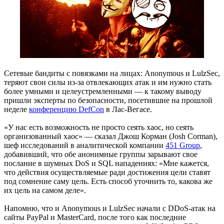
Сетевые бандиты с повязками на лицах: Anonymous и LulzSec,
теряют свои силы из-за отвлекающих атак и им нужно стать
более умными и целеустремленными — к такому выводу
пришли эксперты по безопасности, посетившие на прошлой
неделе
конференцию DefCon
в Лас-Вегасе.
«У нас есть возможность не просто сеять хаос, но сеять
организованный хаос» — сказал Джош Корман (Josh Corman),
шеф исследований в аналитической компании
451 Group
,
добавивший, что обе анонимные группы зарывают свое
послание в шумных DoS и SQL нападениях: «Мне кажется,
что действия осуществляемые ради достижения цели ставят
под сомнение саму цель. Есть способ уточнить то, какова же
их цель на самом деле».
Напомню, что и Anonymous и LulzSec начали с DDoS-атак на
сайты PayPal и MasterCard, после того как последние