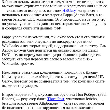
Забавная деталь заключается в том, что многие не торопятся
высказывать отрицательное мнение к Anonymous или LulzSec
— сказывается история со взломом
HBGary
, когда в сети
появились тысячи писем от Аарона Барра (Aaron Barr), в то
время бывшем CEO компании. Это произошло из-за того что
он упомянул о личных данных некоторых членов Anonymous
и собирался слить эти данные ФБР.
Барра уволили из компании, т.к. оказалось что в его письмах
раскрывается план операции по дискредитированию
WikiLeaks и некоторых людей, поддерживавших систему. Сам
Аарон должен был появиться на недавно закончившемся
DefCon'е, но передумал после угроз бывшего работодателя
засудить его при первом же слове о взломе или анти-
WikiLeaks проекте.
Некоторые участники конференции подходили к Джошу
Корману и говорили: «Угадай, кто моя следующая цель? HB
Gary», поэтому он не сомневается в том, что компания опять
окажется под ударом.
В противоречивой дискуссии, которую вел Пол Робертс (Paul
Roberts) — редактор блога
ThreatPost
, участвовал Jericho,
бывший основателем Attrition.org — сайта по компьютерной
безопасности, специализирующегося на нахождении и