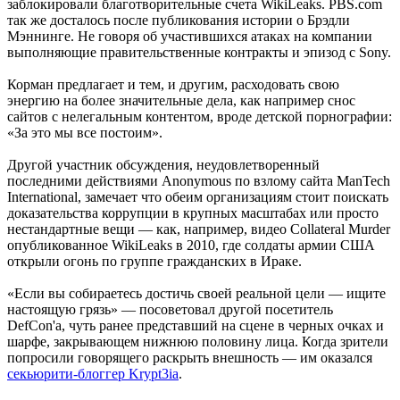
заблокировали благотворительные счета WikiLeaks. PBS.com
так же досталось после публикования истории о Брэдли
Мэннинге. Не говоря об участившихся атаках на компании
выполняющие правительственные контракты и эпизод с Sony.
Корман предлагает и тем, и другим, расходовать свою
энергию на более значительные дела, как например снос
сайтов с нелегальным контентом, вроде детской порнографии:
«За это мы все постоим».
Другой участник обсуждения, неудовлетворенный
последними действиями Anonymous по взлому сайта ManTech
International, замечает что обеим организациям стоит поискать
доказательства коррупции в крупных масштабах или просто
нестандартные вещи — как, например, видео Collateral Murder
опубликованное WikiLeaks в 2010, где солдаты армии США
открыли огонь по группе гражданских в Ираке.
«Если вы собираетесь достичь своей реальной цели — ищите
настоящую грязь» — посоветовал другой посетитель
DefCon'а, чуть ранее представший на сцене в черных очках и
шарфе, закрывающем нижнюю половину лица. Когда зрители
попросили говорящего раскрыть внешность — им оказался
секьюрити-блоггер Krypt3ia
.