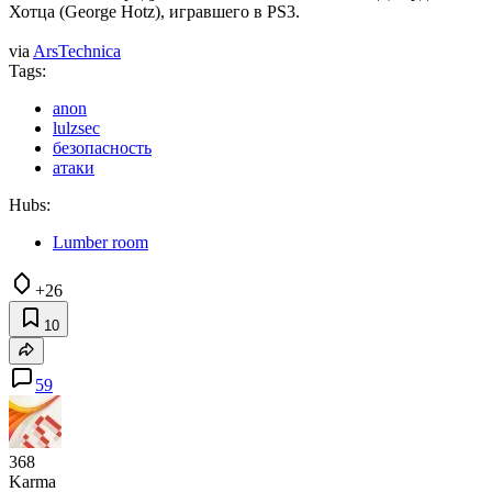
Хотца (George Hotz), игравшего в PS3.
via
ArsTechnica
Tags:
anon
lulzsec
безопасность
атаки
Hubs:
Lumber room
+26
10
59
368
Karma