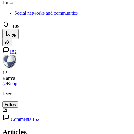
Hubs:
Social networks and communities
+109
25
152
12
Karma
@Kcop
User
Follow
Comments 152
Articles