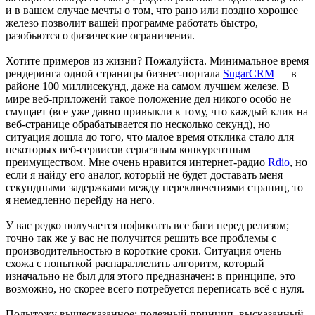
и в вашем случае мечты о том, что рано или поздно хорошее
железо позволит вашей программе работать быстро,
разобьются о физические ограничения.
Хотите примеров из жизни? Пожалуйста. Минимальное время
рендеринга одной страницы бизнес-портала
SugarCRM
— в
районе 100 миллисекунд, даже на самом лучшем железе. В
мире веб-приложенй такое положение дел никого особо не
смущает (все уже давно привыкли к тому, что каждый клик на
веб-странице обрабатывается по несколько секунд), но
ситуация дошла до того, что малое время отклика стало для
некоторых веб-сервисов серьезным конкурентным
преимуществом. Мне очень нравится интернет-радио
Rdio
, но
если я найду его аналог, который не будет доставать меня
секундными задержками между переключениями страниц, то
я немедленно перейду на него.
У вас редко получается пофиксать все баги перед релизом;
точно так же у вас не получится решить все проблемы с
производительностью в короткие сроки. Ситуация очень
схожа с попыткой распараллелить алгоритм, который
изначально не был для этого предназначен: в принципе, это
возможно, но скорее всего потребуется переписать всё с нуля.
Подытожу вышесказанное: полезный принцип, высказанный