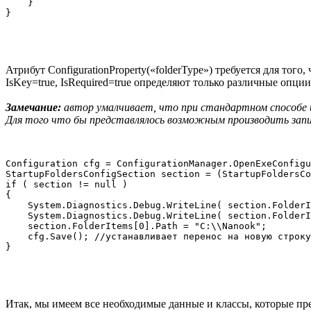
    }

Атрибут ConfigurationProperty(«folderType») требуется для тог
IsKey=true, IsRequired=true определяют только различные опц
Замечание:
автор умалчивает, что при стандартном способе и
Для того что бы представлялось возможным производить запис
Configuration cfg = ConfigurationManager.OpenExeConfigu
StartupFoldersConfigSection section = (StartupFoldersCo
if ( section != null )

{

    System.Diagnostics.Debug.WriteLine( section.FolderI
    System.Diagnostics.Debug.WriteLine( section.FolderI
    section.FolderItems[0].Path = "C:\\Nanook";

    cfg.Save(); //устанавливает перенос на новую строку
Итак, мы имеем все необходимые данные и классы, которые пр