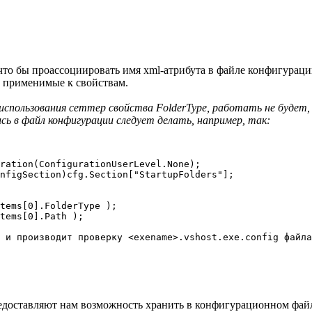
о, что бы проассоциировать имя xml-атрибута в файле конфигурац
ии применимые к свойствам.
спользования сеттер свойства FolderType, работать не будет, 
ь в файл конфигурации следует делать, например, так:
ration(ConfigurationUserLevel.None);

nfigSection)cfg.Section["StartupFolders"];

tems[0].FolderType );

tems[0].Path );

 и производит проверку <exename>.vshost.exe.config файла
едоставляют нам возможность хранить в конфигурационном файле