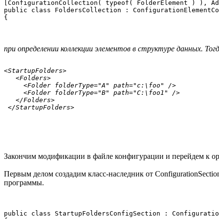
[ConfigurationCollection( typeof( FolderElement ) ), Ad
public class FoldersCollection : ConfigurationElementCo
при определении коллекции элементов в структуре данных. То
<StartupFolders>

   <Folders>

     <Folder folderType="A" path="c:\foo" />

     <Folder folderType="B" path="C:\foo1" />

   </Folders>

Закончим модификации в файле конфигурации и перейдем к ор
Первым делом создадим класс-наследник от ConfigurationSectio
программы.
public class StartupFoldersConfigSection : Configuratio