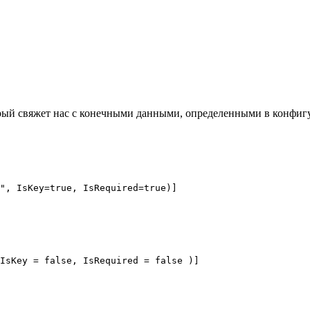
торый свяжет нас с конечными данными, определенными в конфи
", IsKey=true, IsRequired=true)]

IsKey = false, IsRequired = false )]
