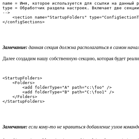
name = Имя, которое используется для ссылки на данный р
type = Обработчик раздела настроек. Включает две секции
-->

    <section name="StartupFolders" type="ConfigSectionT
Замечание:
данная секция должна располагаться в самом начале
Далее создадим нашу собственную секцию, которая будет реал
<StartupFolders>

    <Folders>

        <add folderType="A" path="c:\foo" />

        <add folderType="B" path="C:\foo1" />

    </Folders>

Замечание:
если кому-то не нравиться добавление узлов команд