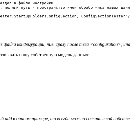
аздел в файле настройки.

: полный путь - пространство имен обработчика наших данн
ester.StartupFoldersConfigSection, ConfigSectionTester"/
 файла конфигурации, т.е. сразу после тега <configuration>, и
изовывать нашу собственную модель данных:
ой add в данном примере, то всегда можно сделать свой собстве