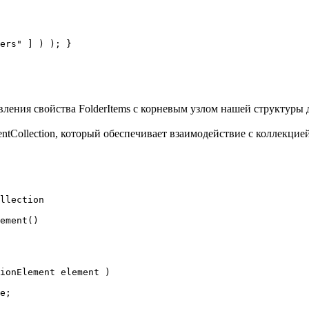
ers" ] ) ); }

ставления свойства FolderItems с корневым узлом нашей структуры
mentCollection, который обеспечивает взаимодействие с коллекци
llection

ement()

ionElement element )

e;
