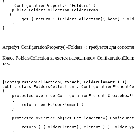
{

    [ConfigurationProperty( "Folders" )]

    public FoldersCollection FolderItems

   {

        get { return ( (FoldersCollection)( base[ "Fold
    }

Атрибут ConfigurationProperty( «Folders» ) требуется для сопо
Класс FoldersCollection является наследником ConfigurationEle
так:
[ConfigurationCollection( typeof( FolderElement ) )]

public class FoldersCollection : ConfigurationElementCo
{

    protected override ConfigurationElement CreateNewEl
    {

        return new FolderElement();

    }

    protected override object GetElementKey( Configurat
    {

        return ( (FolderElement)( element ) ).FolderTyp
    }
