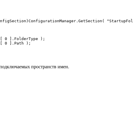
nfigSection)ConfigurationManager.GetSection( "StartupFol
[ 0 ].FolderType );

[ 0 ].Path );

к подключаемых пространств имен.