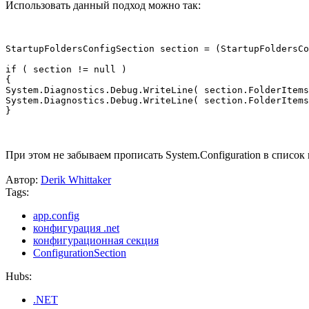
Использовать данный подход можно так:
StartupFoldersConfigSection section = (StartupFoldersCo
if ( section != null )

{

System.Diagnostics.Debug.WriteLine( section.FolderItems
System.Diagnostics.Debug.WriteLine( section.FolderItems
При этом не забываем прописать System.Configuration в списо
Автор:
Derik Whittaker
Tags:
app.config
конфигурация .net
конфигурационная секция
ConfigurationSection
Hubs:
.NET