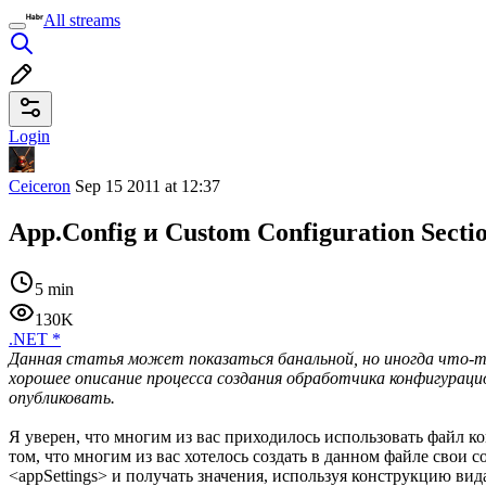
All streams
Login
Ceiceron
Sep 15 2011 at 12:37
App.Config и Custom Configuration Secti
5 min
130K
.NET
*
Данная статья может показаться банальной, но иногда что-то
хорошее описание процесса создания обработчика конфигурацион
опубликовать.
Я уверен, что многим из вас приходилось использовать файл
том, что многим из вас хотелось создать в данном файле свои
<appSettings> и получать значения, используя конструкцию вид