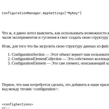
Что ж, я давно хотел выяснить, как использовать возможности 
часов экспериментов и гугления я смог создать свою структур
Итак, для того что бы загрузить свою структуру данных из фа
ConfigurationSection — Этот объект вернет нам пользова
ConfigurationElementCollection — Это собственно коллек
ConfigurationElement — Это сам элемент, описывающий 
Первое, что нам потребуется сделать, это добавить в наше при
код между тегами <configuration>:
<configSections>

<!-- 
