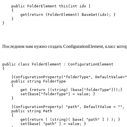
    public FolderElement this[int idx ]

    {

        get{return (FolderElement) BaseGet(idx); }

    }

Последним нам нужно создать ConfigurationElement, класс ко
public class FolderElement : ConfigurationElement

{

    [ConfigurationProperty("folderType", DefaultValue="
    public string FolderType

    {

        get {return ((string) (base["folderType"]));}

        set{base["folderType"] = value; }

    }

    [ConfigurationProperty( "path", DefaultValue = "", 
    public string Path

    {

        get{return ( (string)( base[ "path" ] ) ); }

        set{base[ "path" ] = value; }
