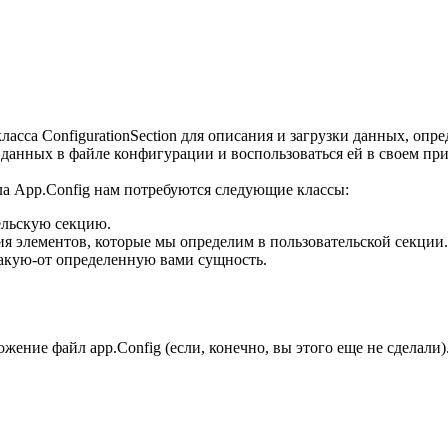
класса ConfigurationSection для описания и загрузки данных, оп
у данных в файле конфигурации и воспользоваться ей в своем пр
йла App.Config нам потребуются следующие классы:
тельскую секцию.
ция элементов, которые мы определим в пользовательской секции.
какую-от определенную вами сущность.
ложение файл app.Config (если, конечно, вы этого еще не сдела