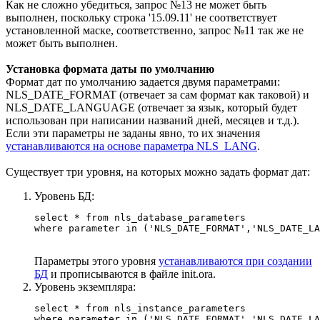
Как не сложно убедиться, запрос №13 не может быть
выполнен, поскольку строка '15.09.11' не соответствует
установленной маске, соответственно, запрос №11 так же не
может быть выполнен.
Установка формата даты по умолчанию
Формат дат по умолчанию задается двумя параметрами:
NLS_DATE_FORMAT (отвечает за сам формат как таковой) и
NLS_DATE_LANGUAGE (отвечает за язык, который будет
использован при написании названий дней, месяцев и т.д.).
Если эти параметры не заданы явно, то их значения
устанавливаются на основе параметра NLS_LANG
.
Существует три уровня, на которых можно задать формат дат:
Уровень БД:
select * from nls_database_parameters

where parameter in ('NLS_DATE_FORMAT','NLS_DATE_LA
Параметры этого уровня
устанавливаются при создании
БД
и прописываются в файле init.ora.
Уровень экземпляра:
select * from nls_instance_parameters 

where parameter in ('NLS_DATE_FORMAT','NLS_DATE_LA