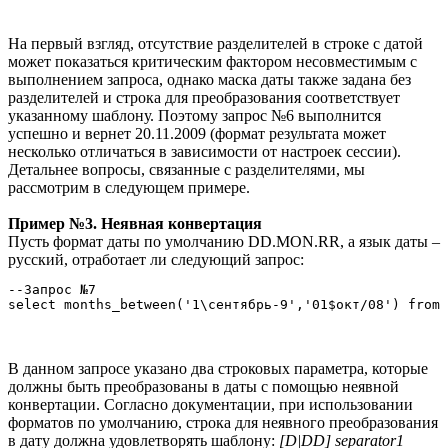
На первый взгляд, отсутствие разделителей в строке с датой
может показаться критическим фактором несовместимым с
выполнением запроса, однако маска даты также задана без
разделителей и строка для преобразования соответствует
указанному шаблону. Поэтому запрос №6 выполнится
успешно и вернет 20.11.2009 (формат результата может
несколько отличаться в зависимости от настроек сессии).
Детальнее вопросы, связанные с разделителями, мы
рассмотрим в следующем примере.
Пример №3. Неявная конвертация
Пусть формат даты по умолчанию DD.MON.RR, а язык даты –
русский, отработает ли следующий запрос:
--Запрос №7

select months_between('1\сентябрь-9','01$окт/08') from 
В данном запросе указано два строковых параметра, которые
должны быть преобразованы в даты с помощью неявной
конвертации. Согласно документации, при использовании
форматов по умолчанию, строка для неявного преобразования
в дату должна удовлетворять шаблону:
[D|DD] separator1