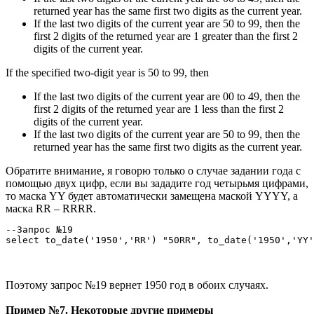
returned year has the same first two digits as the current year.
If the last two digits of the current year are 50 to 99, then the
first 2 digits of the returned year are 1 greater than the first 2
digits of the current year.
If the specified two-digit year is 50 to 99, then
If the last two digits of the current year are 00 to 49, then the
first 2 digits of the returned year are 1 less than the first 2
digits of the current year.
If the last two digits of the current year are 50 to 99, then the
returned year has the same first two digits as the current year.
Обратите внимание, я говорю только о случае задании года с
помощью двух цифр, если вы зададите год четырьмя цифрами,
то маска YY будет автоматически замещена маской YYYY, а
маска RR – RRRR.
--Запрос №19

select to_date('1950','RR') "50RR", to_date('1950','YY'
Поэтому запрос №19 вернет 1950 год в обоих случаях.
Пример №7. Некоторые другие примеры