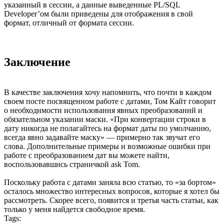
Чем могут быть вредны NLS настройки утилит
Отображение даты в формате отличном от формата сессии
вредно по одной причине – оно вводит пользователя в
заблуждение и может привести к возникновению ошибок.
Выполним в sqlplus и PL/SQL Developer следующий запрос:
--Запрос №26

--Меняем параметры сессии по умолчанию

alter session set NLS_DATE_FORMAT='DD.MON.RR hh24:mi:ss
--Выводим дату

select sysdate from dual;

--Пытаемся преобразовать полученные из предыдущего запр
select to_date(ХХХХХХХХ) from dual; 
В последнюю строку запроса вместо ХХХХХХХХ мы будем
вставлять полученные из предыдущей строки данные.
Результаты выполнения запроса представлены на рисунках
ниже.