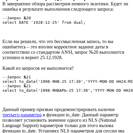
В завершение обзора рассмотрим немного экзотики. Будет ли
ошибка в результате выполнения следующего запроса:
--Запрос №20

select DATE '1928-12-25' from dual; 
Если вы решили, что это бессмысленная запись, то вы
ошибаетесь – это вполне корректное задание даты в
соответствии со стандартом ANSI, запрос №20 выполнится
успешно и вернет 25.12.1928.
Какой из запросов не выполнится?
--Запрос №21

select to_date('1998-ЯНВ-25 17:30','YYYY-MON-DD HH24:MI
--Запрос №21

select to_date('1998-ЯНВАРЬ-25 17:30','YYYY-MON-DD HH24
Данный пример призван продемонстрировать наличие
третьего параметра
в функции to_date. Данный параметр
позволяет установить значение одного из NLS (National
Language Support) параметров только для этого вызова
функции to_date. Установку NLS параметров для сессии мы