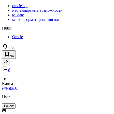
Рис. 4. Результат выполнения запроса №26 в sqlplus.
Рис. 5. Результат выполнения запроса №26 в PL/SQL
Developer.
Почему в sqlplus выведенные на экран данные были успешно
конвертированы в дату, а данные выведенные на экран
PL/SQL Developer’ом не смогли сконвертироваться? Потому
что для конвертации Оракл использует формат данных
указанный в сессии, а данные выведенные PL/SQL
Developer’ом были приведены для отображения в свой
формат, отличный от формата сессии.