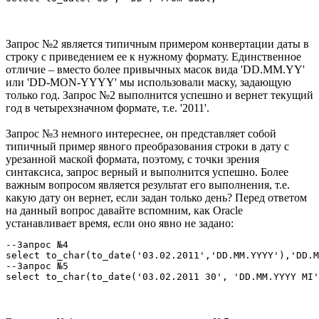
Запрос №2 является типичным примером конвертации даты в
строку с приведением ее к нужному формату. Единственное
отличие – вместо более привычных масок вида 'DD.MM.YY'
или 'DD-MON-YYYY' мы использовали маску, задающую
только год. Запрос №2 выполнится успешно и вернет текущий
год в четырехзначном формате, т.е. '2011'.
Запрос №3 немного интереснее, он представляет собой
типичный пример явного преобразования строки в дату с
урезанной маской формата, поэтому, с точки зрения
синтаксиса, запрос верный и выполнится успешно. Более
важным вопросом является результат его выполнения, т.е.
какую дату он вернет, если задан только день? Перед ответом
на данный вопрос давайте вспомним, как Oracle
устанавливает время, если оно явно не задано:
--Запрос №4

select to_char(to_date('03.02.2011','DD.MM.YYYY'),'DD.M
--Запрос №5

select to_char(to_date('03.02.2011 30', 'DD.MM.YYYY MI'