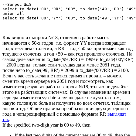
--Запрос №18

select to_date('00','RR') "00", to_date('49','RR') "49"
union all

select to_date('00','YY') "00", to_date('49','YY') "49"
Как видно из запроса №18, отличия в работе масок
начинаются с 50-х годов, т.е. формат YY всегда возвращает
год в текущем столетии, а RR – год <50 воспринимает как год
текущего столетия, а год >50 – как год прошлого столетия. На
самом деле значения to_date('99','RR') = 1999 и to_date('00','RR')
= 2000 верны, только если текущая дата менее 2051 года,
после него to_date('99','RR') = 2099 и to_date('00','RR') = 2100.
Если у вас есть желание поэкспериментировать – можете
сменить время сервера на 2051 год и посмотреть, как
изменится результат работы запроса №18, только не делайте
этого на работающих системах! В случае изменения времени
сервера изменится sysdate и лучше даже не думать о том,
какую головную боль вы получите во всех отчетах, таблицах
логов и т.д. Общие правила преобразования двухциферного
года в четырехциферный с помощью формата RR
выглядят
так
:
If the specified two-digit year is 00 to 49, then
If the last two digits of the current year are 00 to 49, then the