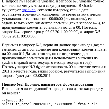
В запросе №4 время не указано, в запросе №5 указано только
количество минут, часы и секунды опущены. В Oracle
существует
правило
, согласно которому, если в дате
отсутствует временной компонент, то время автоматически
устанавливается в значение 00:00:00 (т.е. полночь), если
задана только часть элементов времени (как в запросе №5), то
пропущенные элементы устанавливаются в 00. Поэтому,
запрос №4 вернет строку '03.02.2011 00:00:00', а запрос №5 —
'03.02.2011 00:30:00'.
Вернемся к запросу №3, верно ли данное правило для дат, т.е.
заменяются ли пропущенные при конвертации элементы даты
на 00 или 01? Да заменяются, но не все, точнее, для
пропущенных элементов даты используются значения из
sysdate (первый день текущего месяца текущего года).
Поэтому запрос №3 будет использовать 09 в качестве месяца и
2011 в качестве года, таким образом, результатом выполнения
запроса будет дата 03.09.2011.
Пример №2. Порядок параметров форматирования
Выполнится ли следующий запрос, и если да, то какую дату
он вернет?
--Запрос №6

select to_date('20092011', 'YYYYDDMM') from dual; 