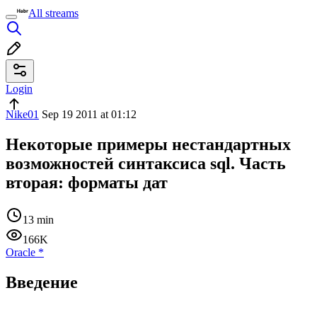
All streams
Login
Nike01
Sep 19 2011 at 01:12
Некоторые примеры нестандартных
возможностей синтаксиса sql. Часть
вторая: форматы дат
13 min
166K
Oracle
*
Введение