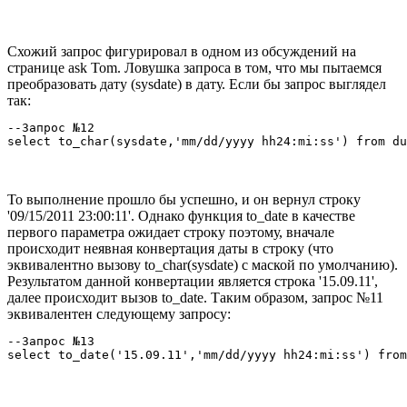
Схожий запрос фигурировал в одном из обсуждений на
странице ask Tom. Ловушка запроса в том, что мы пытаемся
преобразовать дату (sysdate) в дату. Если бы запрос выглядел
так:
--Запрос №12

select to_char(sysdate,'mm/dd/yyyy hh24:mi:ss') from du
То выполнение прошло бы успешно, и он вернул строку
'09/15/2011 23:00:11'. Однако функция to_date в качестве
первого параметра ожидает строку поэтому, вначале
происходит неявная конвертация даты в строку (что
эквивалентно вызову to_char(sysdate) с маской по умолчанию).
Результатом данной конвертации является строка '15.09.11',
далее происходит вызов to_date. Таким образом, запрос №11
эквивалентен следующему запросу:
--Запрос №13

select to_date('15.09.11','mm/dd/yyyy hh24:mi:ss') from