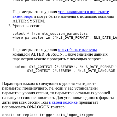
Параметры этого уровня
устанавливаются при старте
экземпляра
и могут быть изменены с помощью команды
ALTER SYSTEM.
Уровень сессии:
select * from nls_session_parameters

where parameter in ('NLS_DATE_FORMAT','NLS_DATE_LA
Параметры этого уровня
могут быть изменены
командой ALTER SESSION. Также значение данных
параметров можно проверить с помощью запроса:
 select SYS_CONTEXT ('USERENV', 'NLS_DATE_FORMAT')
       SYS_CONTEXT ('USERENV', 'NLS_DATE_LANGUAGE'
Параметры каждого следующего уровня «затирают»
параметры предыдущего, т.е. если у вас установлены
параметры уровня сессии, то параметры остальных уровней
на вашу сессию не повлияют. Для установки единого формата
даты для всех сессий Том
в своей колонке
предлагает
использовать ON-LOGON триггер:
create or replace trigger data_logon_trigger
