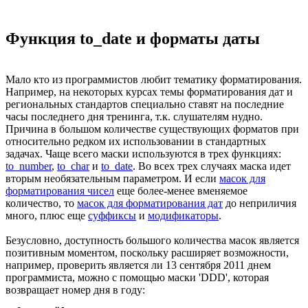
Функция to_date и форматы даты
Мало кто из программистов любит тематику форматирования.
Например, на некоторых курсах темы форматирования дат и
региональных стандартов специально ставят на последние
часы последнего дня тренинга, т.к. слушателям нудно.
Причина в большом количестве существующих форматов при
относительно редком их использовании в стандартных
задачах. Чаще всего маски используются в трех функциях:
to_number
,
to_char
и
to_date
. Во всех трех случаях маска идет
вторым необязательным параметром. И если
масок для
форматирования чисел
еще более-менее вменяемое
количество, то
масок для форматирования дат
до неприличия
много, плюс еще
суффиксы
и
модификаторы
.
Безусловно, доступность большого количества масок является
позитивным моментом, поскольку расширяет возможности,
например, проверить является ли 13 сентября 2011 днем
программиста, можно с помощью маски 'DDD', которая
возвращает номер дня в году: