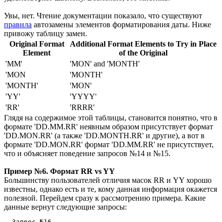
Увы, нет. Чтение документации показало, что существуют
правила
автозамены элементов форматирования даты. Ниже
привожу таблицу замен.
Original Format
Additional Format Elements to Try in Place
Element
of the Original
'MM'
'MON' and 'MONTH'
'MON
'MONTH'
'MONTH'
'MON'
'YY'
'YYYY'
'RR'
'RRRR'
Глядя на содержимое этой таблицы, становится понятно, что в
формате 'DD.MM.RR' неявным образом присутствует формат
'DD.MON.RR' (а также 'DD.MONTH.RR' и другие), а вот в
формате 'DD.MON.RR' формат 'DD.MM.RR' не присутствует,
что и объясняет поведение запросов №14 и №15.
Пример №6. Формат RR vs YY
Большинству пользователей отличия масок RR и YY хорошо
известны, однако есть и те, кому данная информация окажется
полезной. Перейдем сразу к рассмотрению примера. Какие
данные вернут следующие запросы:
--Запрос №16
