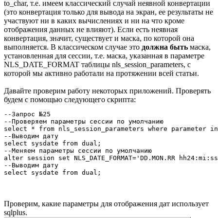
to_char, т.е. имеем классический случай неявной конвертации
(это конвертация только для вывода на экран, ее результаты не
участвуют ни в каких вычислениях и ни на что кроме
отображения данных не влияют). Если есть неявная
конвертация, значит, существует и маска, по которой она
выполняется. В классическом случае это
должна быть
маска,
установленная для сессии, т.е. маска, указанная в параметре
NLS_DATE_FORMAT таблицы nls_session_parameters, с
которой мы активно работали на протяжении всей статьи.
Давайте проверим работу некоторых приложений. Проверять
будем с помощью следующего скрипта:
--Запрос №25

--Проверяем параметры сессии по умолчанию

select * from nls_session_parameters where parameter in
--Выводим дату

select sysdate from dual;

--Меняем параметры сессии по умолчанию

alter session set NLS_DATE_FORMAT='DD.MON.RR hh24:mi:ss
--Выводим дату

select sysdate from dual; 
Проверим, какие параметры для отображения дат использует
sqlplus.