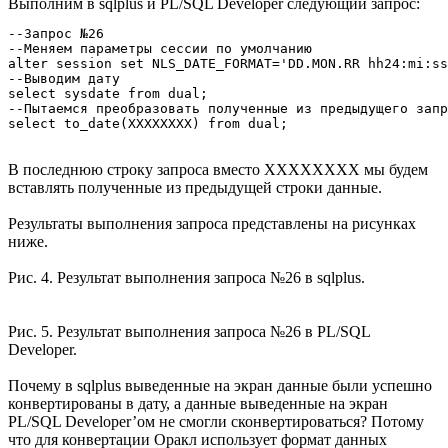
четырехзначном формате, а маска указывала год в
двухзначном формате). Это означает, что утилита использует
собственные NLS настройки, в случае PL/SQL Developer’а их
расположение указано на рис. 3.
Рис. 3. Установка NLS параметров отображения дат в PL/SQL
Developer.