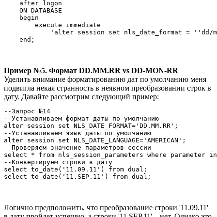
    after logon

    ON DATABASE

    begin

        execute immediate

            'alter session set nls_date_format = ''dd/m
    end; 
Пример №5. Формат DD.MM.RR vs DD-MON-RR
Уделить внимание форматированию дат по умолчанию меня
подвигла некая странность в неявном преобразовании строк в
дату. Давайте рассмотрим следующий пример:
--Запрос №14

--Устанавливаем формат даты по умолчанию 

alter session set NLS_DATE_FORMAT='DD.MM.RR'; 

--Устанавливаем язык даты по умолчанию

alter session set NLS_DATE_LANGUAGE='AMERICAN'; 

--Проверяем значение параметров сессии

select * from nls_session_parameters where parameter in
--Конвертируем строки в дату

select to_date('11.09.11') from dual;

select to_date('11.SEP.11') from dual; 
Логично предположить, что преобразование строки '11.09.11'
в дату пройдет успешно, а строки '11.SEP.11' – нет. Однако это