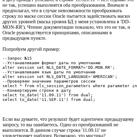
не так, успешно выполнятся оба преобразования. Вначале я
предполагал, что в случае невозможности преобразовать
строку по маске сессии Oracle пытается задействовать маски
других уровней (маска уровня БД у меня установлена в 'DD-
MON-RR'). Чтение документации показало, что это не так, и
Oracle руководствуется принципами, описанными в
предыдущем пункте.
Попробуем другой пример:
--Запрос №15

--Устанавливаем формат даты по умолчанию 

alter session set NLS_DATE_FORMAT='DD.MON.RR'; 

--Устанавливаем язык даты по умолчанию

alter session set NLS_DATE_LANGUAGE='AMERICAN'; 

--Проверяем значение параметров сессии

select * from nls_session_parameters where parameter in
--Конвертируем строки в дату

select to_date('11.09.11') from dual;

select to_date('11.SEP.11') from dual; 
Если вы думаете, что результат будет идентичен предыдущему
запросу, то вы ошибаетесь. Одно из преобразований не
выполнится. В данном случае строка '11.09.11' не
удовлетворяет шаблону. Возможно, это мистика?