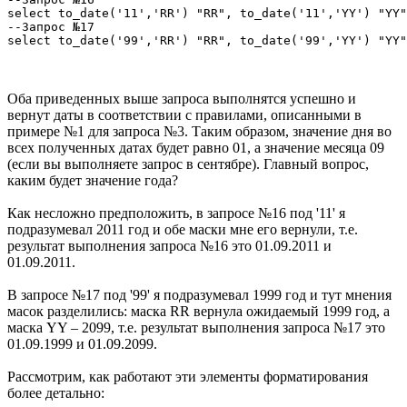
select to_date('11','RR') "RR", to_date('11','YY') "YY"
--Запрос №17

select to_date('99','RR') "RR", to_date('99','YY') "YY"
Оба приведенных выше запроса выполнятся успешно и
вернут даты в соответствии с правилами, описанными в
примере №1 для запроса №3. Таким образом, значение дня во
всех полученных датах будет равно 01, а значение месяца 09
(если вы выполняете запрос в сентябре). Главный вопрос,
каким будет значение года?
Как несложно предположить, в запросе №16 под '11' я
подразумевал 2011 год и обе маски мне его вернули, т.е.
результат выполнения запроса №16 это 01.09.2011 и
01.09.2011.
В запросе №17 под '99' я подразумевал 1999 год и тут мнения
масок разделились: маска RR вернула ожидаемый 1999 год, а
маска YY – 2099, т.е. результат выполнения запроса №17 это
01.09.1999 и 01.09.2099.
Рассмотрим, как работают эти элементы форматирования
более детально: