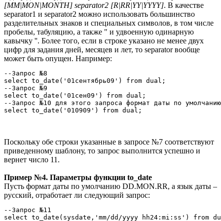
[MM|MON|MONTH] separator2 [R|RR|YY|YYYY]
. В качестве
separator1 и separator2 можно использовать большинство
разделительных знаков и специальных символов, в том числе
пробелы, табуляцию, а также " и удвоенную одинарную
кавычку ''. Более того, если в строке указано не менее двух
цифр для задания дней, месяцев и лет, то separator вообще
может быть опущен. Например:
--Запрос №8

select to_date('01сентябрь09') from dual;

--Запрос №9

select to_date('01сен09') from dual;

--Запрос №10 для этого запроса формат даты по умолчанию
select to_date('010909') from dual;
Поскольку обе строки указанные в запросе №7 соответствуют
приведенному шаблону, то запрос выполнится успешно и
вернет число 11.
Пример №4. Параметры функции to_date
Пусть формат даты по умолчанию DD.MON.RR, а язык даты –
русский, отработает ли следующий запрос:
--Запрос №11

select to_date(sysdate,'mm/dd/yyyy hh24:mi:ss') from du