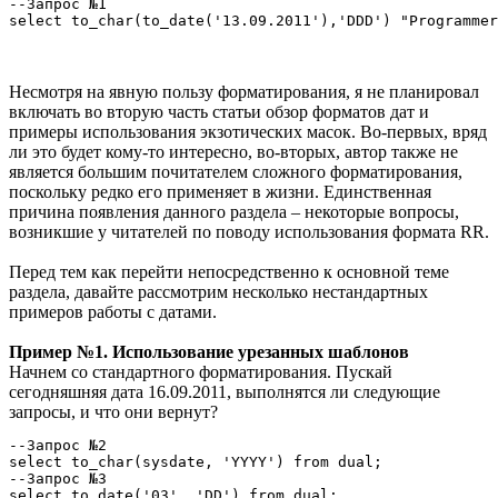
--Запрос №1

select to_char(to_date('13.09.2011'),'DDD') "Programmer
Несмотря на явную пользу форматирования, я не планировал
включать во вторую часть статьи обзор форматов дат и
примеры использования экзотических масок. Во-первых, вряд
ли это будет кому-то интересно, во-вторых, автор также не
является большим почитателем сложного форматирования,
поскольку редко его применяет в жизни. Единственная
причина появления данного раздела – некоторые вопросы,
возникшие у читателей по поводу использования формата RR.
Перед тем как перейти непосредственно к основной теме
раздела, давайте рассмотрим несколько нестандартных
примеров работы с датами.
Пример №1. Использование урезанных шаблонов
Начнем со стандартного форматирования. Пускай
сегодняшняя дата 16.09.2011, выполнятся ли следующие
запросы, и что они вернут?
--Запрос №2

select to_char(sysdate, 'YYYY') from dual;

--Запрос №3

select to_date('03', 'DD') from dual; 