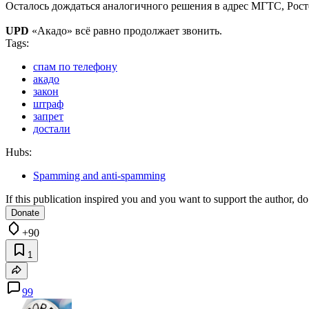
Осталось дождаться аналогичного решения в адрес МГТС, Рост
UPD
«Акадо» всё равно продолжает звонить.
Tags:
спам по телефону
акадо
закон
штраф
запрет
достали
Hubs:
Spamming and anti-spamming
If this publication inspired you and you want to support the author, do 
Donate
+90
1
99