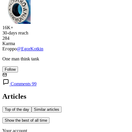
16K+
30-days reach
284
Karma
Егорро
@EgorKotkin
One man think tank
Follow
Comments 99
Articles
Top of the day
Similar articles
Show the best of all time
Your account