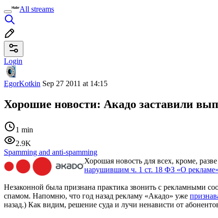
All streams
Login
EgorKotkin
Sep 27 2011 at 14:15
Хорошие новости: Акадо заставили вып
1 min
2.9K
Spamming and anti-spamming
Хорошая новость для всех, кроме, разв
нарушившим ч. 1 ст. 18 ФЗ «О рекламе
Незаконной была признана практика звонить с рекламными соо
спамом. Напомню, что год назад рекламу «Акадо» уже
признав
назад.) Как видим, решение суда и лучи ненависти от абоненто