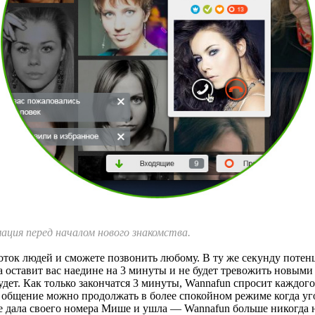
ация перед началом нового знакомства.
ток людей и сможете позвонить любому. В ту же секунду потен
 оставит вас наедине на 3 минуты и не будет тревожить новыми
 будет. Как только закончатся 3 минуты, Wannafun спросит кажд
ее общение можно продолжать в более спокойном режиме когда уг
е дала своего номера Мише и ушла — Wannafun больше никогда не