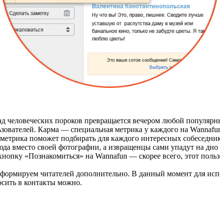
рад человеческих пороков превращается вечером любой популярн
льзователей. Карма — специальная метрика у каждого на Wannafu
 метрика поможет подбирать для каждого интересных собеседни
люда вместо своей фотографии, а извращенцы сами упадут на дно
кнопку «Познакомиться» на Wannafun — скорее всего, этот польз
информируем читателей дополнительно. В данный момент для исп
сить в контакты можно.