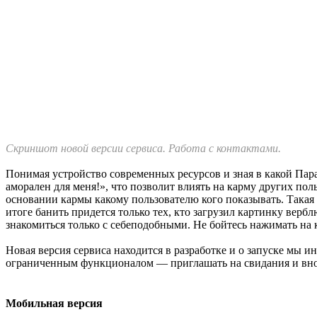
Скриншот новой версии сервиса. Работа с контактами.
Понимая устройство современных ресурсов и зная в какой Па
аморален для меня!», что позволит влиять на карму других по
основании кармы какому пользователю кого показывать. Такая
итоге банить придется только тех, кто загрузил картинку верб
знакомиться только с себеподобными. Не бойтесь нажимать на 
Новая версия сервиса находится в разработке и о запуске мы 
ограниченным функционалом — приглашать на свидания и вно
Мобильная версия