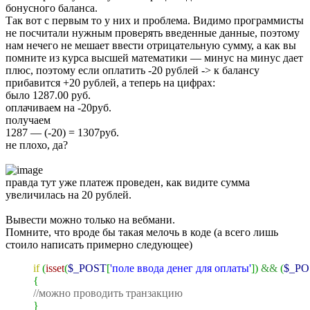
бонусного баланса.
Так вот с первым то у них и проблема. Видимо программисты
не посчитали нужным проверять введенные данные, поэтому
нам нечего не мешает ввести отрицательную сумму, а как вы
помните из курса высшей математики — минус на минус дает
плюс, поэтому если оплатить -20 рублей -> к балансу
прибавится +20 рублей, а теперь на цифрах:
было 1287.00 руб.
оплачиваем на -20руб.
получаем
1287 — (-20) = 1307руб.
не плохо, да?
правда тут уже платеж проведен, как видите сумма
увеличилась на 20 рублей.
Вывести можно только на вебмани.
Помните, что вроде бы такая мелочь в коде (а всего лишь
стоило написать примерно следующее)
if
(
isset
(
$_POST
[
'поле ввода денег для оплаты'
]
)
&&
(
$_PO
{
//можно проводить транзакцию
}