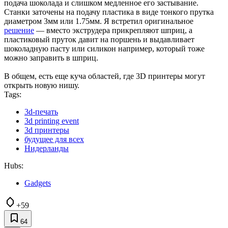
подача шоколада и слишком медленное его застывание.
Станки заточены на подачу пластика в виде тонкого прутка
диаметром 3мм или 1.75мм. Я встретил оригинальное
решение
— вместо экструдера прикрепляют шприц, а
пластиковый пруток давит на поршень и выдавливает
шоколадную пасту или силикон например, который тоже
можно заправить в шприц.
В общем, есть еще куча областей, где 3D принтеры могут
открыть новую нишу.
Tags:
3d-печать
3d printing event
3d принтеры
будущее для всех
Нидерланды
Hubs:
Gadgets
+59
64