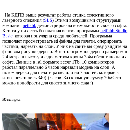
На КДПВ выше результат работы станка селективного
лазерного спекания (
SLS
) Этими воздушными структурами
компания
netfabb
демонстрировала возможности своего софта.
Кстати у них есть бесплатная версия программы
netfubb Studio
Basic
, которая популярна среди любителей. Программа
позволяет просматривать stl файлы для печати, оперировать
частями, нарезать на слои. У них на сайте вы сразу увидите на
фоновом рисунке дерево. Вот это огромное дерево размером в
2.4 метра в высоту и с диаметром кроны 3.4м обсчитано на их
софте. Данные в .stl формате весят 1Tb. 10 компьютеров
работая параллельно 6 часов нарезали модель на слои. А
потом дерево для печати разделили на 7 частей, которые в
итоге печатались 340(!) часов. За скромную сумму 70к€ его
можно приобрести для своего зимнего сада :)
Ювелирка