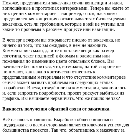
Похоже, представители заказчика сочли концепции и идеи,
воплощённые в прототипах интересными. Теперь вы ждёте от
них ценных комментариев – например, о том, насколько
представленная концепция согласовывается с бизнес-целями
заказчика, есть ли требования, которые в ней не учтены или
какие-то проблемы в рабочем процессе или навигации.
В четверг вечером вы открываете письмо от заказчика, но
ничего из того, что вы ожидали, в нём не находите.
Комментариев мало, да и те про такие вещи как размер
логотипа, текст подписей к формам и элементам или
пожелания по изменению цвета отдельных блоков. Вы
начинаете беспокоиться, что, возможно, на той стороне не
понимают, как важно критически отнестись к
представленным материалам и что отсутствие комментариев
сейчас может вызвать проблемы на следующих этапах
разработки. Время, отведённое на комментарии, закончилось
и, если запросить подробности, проект рискует выбиться из
графика. Вы начинаете нервничать. Что же пошло не так?
Важность получения обратной связи от заказчика.
Всё началось правильно. Выработка общего виденья и
поддержка его всеми сторонами является ключом к успеху для
большинства проектов. Так что, обратившись к заказчику за