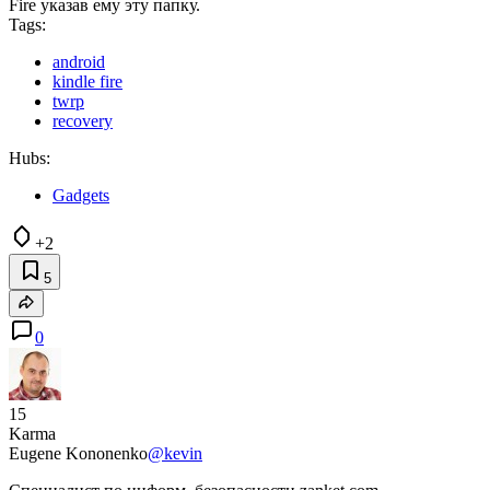
Fire указав ему эту папку.
Tags:
android
kindle fire
twrp
recovery
Hubs:
Gadgets
+2
5
0
15
Karma
Eugene Kononenko
@kevin