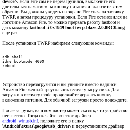
device>
. Если Fire сам не перезагрузился, выключите его
длительным нажатием на кнопку питания и включите затем
обратно. Вы должны увидеть на экране Fire сначала заставку
TWRP, а затем процедуру установки. Если Fire остановился на
логотипе Amazon Fire, то можно прервать работу fastboot и
дать команду
fastboot -i 0x1949 boot twrp-blaze-2.0.0RC0.img
еще раз.
После установки TWRP набираем следующие команды:
adb shell

idme bootmode 4000

Устройство перезагрузится и вы увидите вместо надписи
Amazon Fire желтый треугольник recovery загрузчика. Для
загрузки в recovery mode продолжайте держать кнопку
включения питания. Для обычной загрузки просто подождите.
После загрузки, ваш компьютер может сказать, что устройство
неизвестно. Тогда скачайте вот этот драйвер
android_winusb.inf
, положите его в папку
\Android\extras\google\usb_driver\
и переустановите драйвер