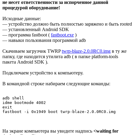
не несет ответственности за испорченное данной
процедурой оборудование!
Исходные данные:
— устройство должно быть полностью заряжено и быть rooted
— установленный Android SDK
— программа fastboot (
fastboot.exe
)
— навыки пользования программой adb
Скачиваем загрузчик TWRP
twrp-blaze-2.0.0RC0.img
в ту же
папку, где находится утилита adb ( в папке platform-tools
пакета Android SDK ).
Подключаем устройство к компьютеру.
В командной строке набираем следующие команды:
adb shell

idme bootmode 4002

exit

На экране компьютера вы увидите надпись
<waiting for