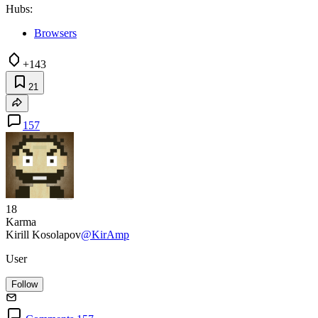
Hubs:
Browsers
+143
21
157
18
Karma
Kirill Kosolapov
@KirAmp
User
Follow