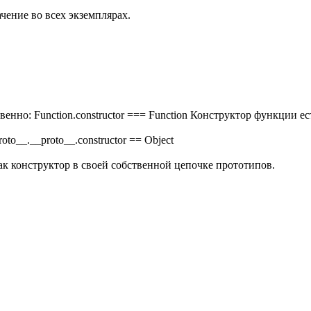
ачение во всех экземплярах.
твенно: Function.constructor === Function Конструктор функции е
roto__.__proto__.constructor == Object
 как конструктор в своей собственной цепочке прототипов.