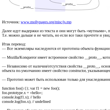
Источник:
www.mollypages.org/misc/js.mp
Далее идут выдержки из текста и они могут быть «мутными», по
Т.е. можно дальше и не читать, но если все таки прочтете и у
Итак перевод:
— Все экземпляры наследуются от прототипа объекта функции, 
— Mozilla/Konqueror имеет встроенное свойство __proto__, кот
— Независимо от наличия/отсутствия свойства __proto__, осно
объекта по-умолчанию имеет свойство constructor, указывающе
— Прототип может быть использован только для унаследованн
function foo() {}; var f1 = new foo();
foo.prototype.x = «hello»;
console.log(f1.x); // hello
console.log(foo.x); // undefined