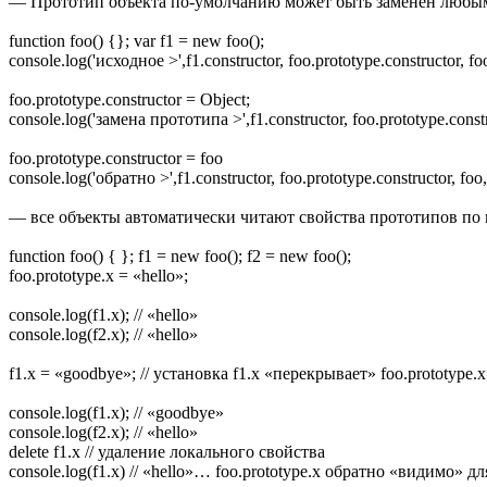
— Прототип объекта по-умолчанию может быть заменен любым д
function foo() {}; var f1 = new foo();
console.log('исходное >',f1.constructor, foo.prototype.constructor, fo
foo.prototype.constructor = Object;
console.log('замена прототипа >',f1.constructor, foo.prototype.constr
foo.prototype.constructor = foo
console.log('обратно >',f1.constructor, foo.prototype.constructor, foo
— все объекты автоматически читают свойства прототипов по 
function foo() { }; f1 = new foo(); f2 = new foo();
foo.prototype.x = «hello»;
console.log(f1.x); // «hello»
console.log(f2.x); // «hello»
f1.x = «goodbye»; // установка f1.x «перекрывает» foo.prototype.x
console.log(f1.x); // «goodbye»
console.log(f2.x); // «hello»
delete f1.x // удаление локального свойства
console.log(f1.x) // «hello»… foo.prototype.x обратно «видимо» дл