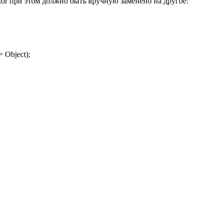
or при этом должно быть вручную заменено на другое:
= Object);