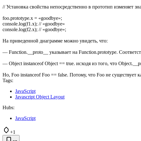
// Установка свойства непосредственно в прототип изменяет зн
foo.prototype.x = «goodbye»;
console.log(f1.x); // «goodbye»
console.log(f2.x); // «goodbye»;
На приведенной диаграмме можно увидеть, что:
— Function.__proto__ указывает на Function.prototype. Соответс
— Object instanceof Object == true. исходя из того, что Object.__p
Но, Foo instanceof Foo == false. Потому, что Foo не существует
Tags:
JavaScript
Javascript Object Layout
Hubs:
JavaScript
+1