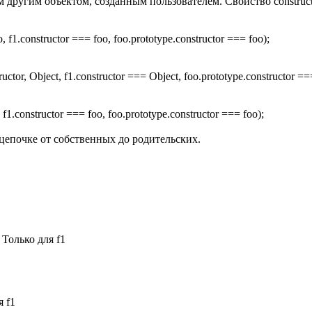
ругим объектом, созданным пользователем. Свойство construct
o, f1.constructor === foo, foo.prototype.constructor === foo);
uctor, Object, f1.constructor === Object, foo.prototype.constructor ==
, f1.constructor === foo, foo.prototype.constructor === foo);
цепочке от собственных до родительских.
 Только для f1
я f1