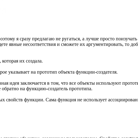
этому я сразу предлагаю не ругаться, а лучше просто поизучать
видете явные несоответствия и сможете их аргументировать, то 
которая их создала.
орое указывает на прототип объекта функции-создателя.
вная идея заключается в том, что все объекты используют прото
е обратно на функцию-создатель прототипа.
ых свойств функции. Сама функция не использует ассоциирова