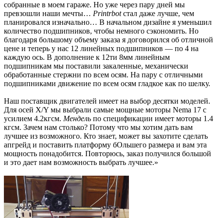
собранные в моем гараже. Но уже через пару дней мы
превзошли наши мечты…
Printrbot
стал даже лучше, чем
планировался изначально… В начальном дизайне я уменьшил
количество подшипников, чтобы немного сэкономить. Но
благодаря большому объему заказа я договорился об отличной
цене и теперь у нас 12 линейных подшипников — по 4 на
каждую ось. В дополнение к 12ти 8мм линейным
подшипникам мы поставили закаленные, механически
обработанные стержни по всем осям. На пару с отличными
подшипниками движение по всем осям гладкое как по шелку.
Наш поставщик двигателей имеет на выбор десятки моделей.
Для осей X/Y мы выбрали самые мощные моторы Nema 17 с
усилием 4.2кгсм.
Мендель
по спецификации имеет моторы 1.4
кгсм. Зачем нам столько? Потому что мы хотим дать вам
лучшее из возможного. Кто знает, может вы захотите сделать
апгрейд и поставить платформу бОльшего размера и вам эта
мощность понадобится. Повторюсь, заказ получился большой
и это дает нам возможность выбрать лучшее.»