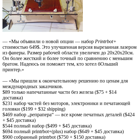
— «Мы объявили о новой опции — набор
Printrbot+
стоимостью 649$. Это улучшенная версия вырезанная лазером
из фанеры. Размер рабочей области увеличен до 20х20х20см.
Он более жесткий и более точный по сравнению с меньшим
братом. Надеюсь он поможет тем, кто хотел бОльший
принтер.»
— «Мы пришли к окончательному решению по ценам для
международных заказчиков.
$89 только напечатанные части без железа ($75 + $14
доставка)
$231 набор частей без моторов, электроники и печатающей
головки ($199 + $32 shipping)
$469 набор „репрапера“ — все кроме печатных деталей ($424
+ $45 доставка)
$544 полный набор ($499 + $45 доставка)
$694 полный printrbot+(plus) набор ($649 + $45 доставка)
$900 собранный printrbot ($750 + $150 доставка)