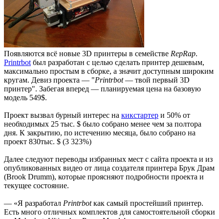
Появляются всё новые 3D принтеры в семействе
RepRap
.
Printrbot
был разработан с целью сделать принтер дешевым,
максимально простым в сборке, а значит доступным широким
кругам. Девиз проекта — "
Printrbot
— твой первый 3D
принтер". Забегая вперед — планируемая цена на базовую
модель 549$.
Проект вызвал бурный интерес на
кикстартер
и 50% от
необходимых 25 тыс. $ было собрано менее чем за полтора
дня. К закрытию, по истечению месяца, было собрано на
проект 830тыс. $ (3 323%)
Далее следуют переводы избранных мест с сайта проекта и из
опубликованных видео от лица создателя принтера Брук Драм
(Brook Drumm), которые проясняют подробности проекта и
текущее состояние.
— «Я разработал
Printrbot
как самый простейший принтер.
Есть много отличных комплектов для самостоятельной сборки