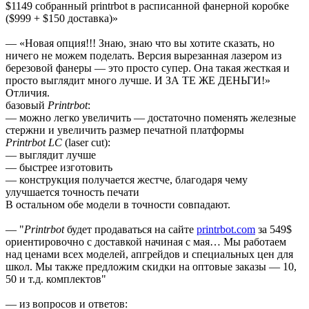
$1149 собранный printrbot в расписанной фанерной коробке
($999 + $150 доставка)»
— «Новая опция!!! Знаю, знаю что вы хотите сказать, но
ничего не можем поделать. Версия вырезанная лазером из
березовой фанеры — это просто супер. Она такая жесткая и
просто выглядит много лучше. И ЗА ТЕ ЖЕ ДЕНЬГИ!»
Отличия.
базовый
Printrbot
:
— можно легко увеличить — достаточно поменять железные
стержни и увеличить размер печатной платформы
Printrbot LC
(laser cut):
— выглядит лучше
— быстрее изготовить
— конструкция получается жестче, благодаря чему
улучшается точность печати
В остальном обе модели в точности совпадают.
— "
Printrbot
будет продаваться на сайте
printrbot.com
за 549$
ориентировочно с доставкой начиная с мая… Мы работаем
над ценами всех моделей, апгрейдов и специальных цен для
школ. Мы также предложим скидки на оптовые заказы — 10,
50 и т.д. комплектов"
— из вопросов и ответов: