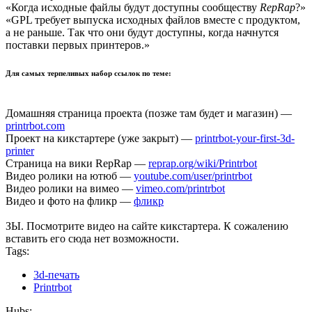
«Когда исходные файлы будут доступны сообществу
RepRap
?»
«GPL требует выпуска исходных файлов вместе с продуктом,
а не раньше. Так что они будут доступны, когда начнутся
поставки первых принтеров.»
Для самых терпеливых набор ссылок по теме:
Домашняя страница проекта (позже там будет и магазин) —
printrbot.com
Проект на кикстартере (уже закрыт) —
printrbot-your-first-3d-
printer
Страница на вики RepRap —
reprap.org/wiki/Printrbot
Видео ролики на ютюб —
youtube.com/user/printrbot
Видео ролики на вимео —
vimeo.com/printrbot
Видео и фото на фликр —
фликр
ЗЫ. Посмотрите видео на сайте кикстартера. К сожалению
вставить его сюда нет возможности.
Tags:
3d-печать
Printrbot
Hubs: