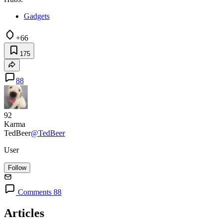
Gadgets
+66
175
88
92
Karma
TedBeer
@TedBeer
User
Follow
Comments 88
Articles