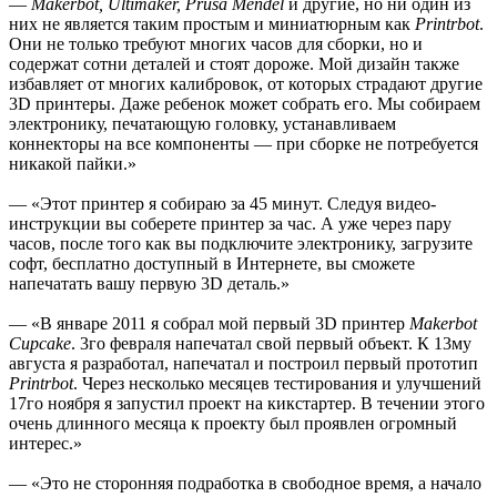
—
Makerbot, Ultimaker, Prusa Mendel
и другие, но ни один из
них не является таким простым и миниатюрным как
Printrbot
.
Они не только требуют многих часов для сборки, но и
содержат сотни деталей и стоят дороже. Мой дизайн также
избавляет от многих калибровок, от которых страдают другие
3D принтеры. Даже ребенок может собрать его. Мы собираем
электронику, печатающую головку, устанавливаем
коннекторы на все компоненты — при сборке не потребуется
никакой пайки.»
— «Этот принтер я собираю за 45 минут. Следуя видео-
инструкции вы соберете принтер за час. А уже через пару
часов, после того как вы подключите электронику, загрузите
софт, бесплатно доступный в Интернете, вы сможете
напечатать вашу первую 3D деталь.»
— «В январе 2011 я собрал мой первый 3D принтер
Makerbot
Cupcake
. 3го февраля напечатал свой первый объект. К 13му
августа я разработал, напечатал и построил первый прототип
Printrbot
. Через несколько месяцев тестирования и улучшений
17го ноября я запустил проект на кикстартер. В течении этого
очень длинного месяца к проекту был проявлен огромный
интерес.»
— «Это не сторонняя подработка в свободное время, а начало