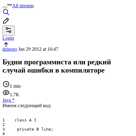
All streams
Login
dzigoro
Jan 29 2012 at 16:47
Будни программиста или редкий
случай ошибки в компиляторе
1 min
1.7K
Java
*
Имеем следующий код:
1    class A {

2        

3     private B line;

4   
