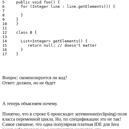
5     public void foo() {

6       for (Integer line : line.getElements()) {

7    

8       }

9     }

10    }

11    

12    class B {

13    

14      List<Integer> getElements() {

15         return null; // doesn't matter

16      }

Вопрос: скомпилируется ли код?
Ответ: должен, но не будет
А теперь объясняем почему.
Понятно, что в строке 6 происходит затемнение(eclipsing) поля
класса переменной цикла. Но, по спецификации это не так!
Самое смешное, что одна популярная платная IDE для Java