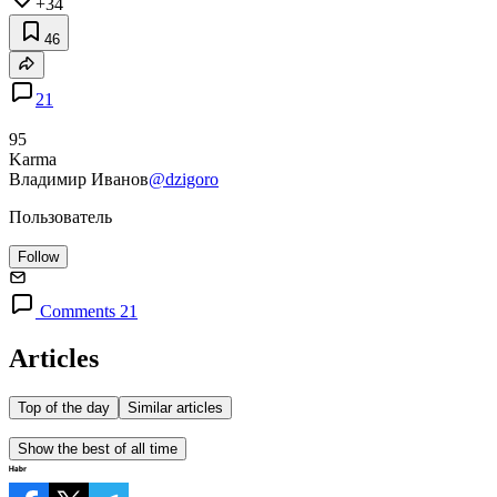
+34
46
21
95
Karma
Владимир Иванов
@dzigoro
Пользователь
Follow
Comments 21
Articles
Top of the day
Similar articles
Show the best of all time