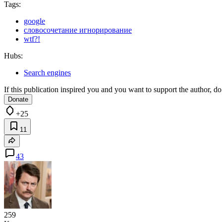
Tags:
google
словосочетание игнорирование
wtf?!
Hubs:
Search engines
If this publication inspired you and you want to support the author, do 
Donate
+25
11
43
259