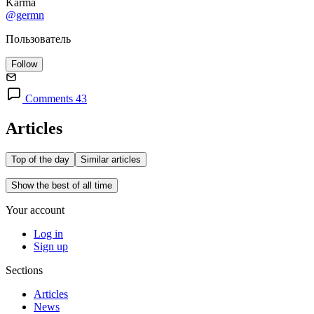
Karma
@germn
Пользователь
Follow
Comments 43
Articles
Top of the day
Similar articles
Show the best of all time
Your account
Log in
Sign up
Sections
Articles
News