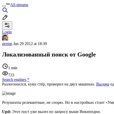
All streams
Login
germn
Jan 29 2012 at 18:39
Локализованный поиск от Google
1 min
723
Search engines
*
Разлогинился, куки стёр, проверил на двух машинах.
Выдача
од
Результаты релевантные, не спорю. Но в настройках стоит «Ум
Upd:
Этот пост уже вылез по запросу выше Википедии.