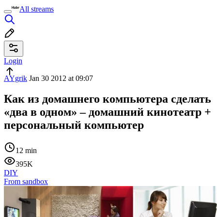
All streams
Login
AYgrik
Jan 30 2012 at 09:07
Как из домашнего компьютера сделать
«два в одном» – домашний кинотеатр +
персональный компьютер
12 min
395K
DIY
From sandbox