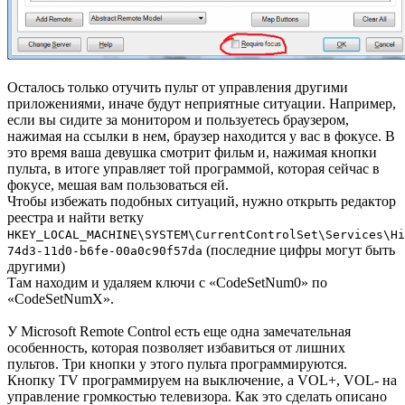
Осталось только отучить пульт от управления другими
приложениями, иначе будут неприятные ситуации. Например,
если вы сидите за монитором и пользуетесь браузером,
нажимая на ссылки в нем, браузер находится у вас в фокусе. В
это время ваша девушка смотрит фильм и, нажимая кнопки
пульта, в итоге управляет той программой, которая сейчас в
фокусе, мешая вам пользоваться ей.
Чтобы избежать подобных ситуаций, нужно открыть редактор
реестра и найти ветку
HKEY_LOCAL_MACHINE\SYSTEM\CurrentControlSet\Services\Hi
(последние цифры могут быть
74d3-11d0-b6fe-00a0c90f57da
другими)
Там находим и удаляем ключи с «CodeSetNum0» по
«CodeSetNumX».
У Microsoft Remote Control есть еще одна замечательная
особенность, которая позволяет избавиться от лишних
пультов. Три кнопки у этого пульта программируются.
Кнопку TV программируем на выключение, а VOL+, VOL- на
управление громкостью телевизора. Как это сделать описано