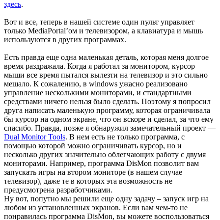
здесь
.
Вот и все, теперь в нашей системе один пульт управляет
только MediaPortal’ом и телевизором, а клавиатура и мышь
используются в других программах.
Есть правда еще одна маленькая деталь, которая меня долгое
время раздражала. Когда я работал за монитором, курсор
мыши все время пытался вылезти на телевизор и это сильно
мешало. К сожалению, в windows ужасно реализовано
управление несколькими мониторами, и стандартными
средствами ничего нельзя было сделать. Поэтому я попросил
друга написать маленькую программу, которая ограничивала
бы курсор на одном экране, что он вскоре и сделал, за что ему
спасибо. Правда, позже я обнаружил замечательный проект —
Dual Monitor Tools
. В нем есть не только программа, с
помощью которой можно ограничивать курсор, но и
несколько других значительно облегчающих работу с двумя
мониторами. Например, программа DisMon позволит вам
запускать игры на втором мониторе (в нашем случае
телевизор), даже те в которых эта возможность не
предусмотрена разработчиками.
Ну вот, попутно мы решили еще одну задачу – запуск игр на
любом из установленных экранов. Если вам чем-то не
понравилась программа DisMon, вы можете воспользоваться