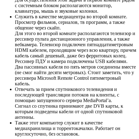
с системным блоком располагаются монитор,
клавиатура, мышь и звуковые колонки.
Служить в качестве медиацентра во второй комнате.
Просмотр фильмов, сериалов, тв программ, а также
общение через скайп.
Для этого во второй комнате располагаются телевизор и
рессивер пульта дистанционного управления, а также
вебкамера. Телевизор подключен пятнадцатиметровым
HDMI кабелем, проходящим через всю квартиру, причем
кабель самый дешевый, даже без ферритовых колец.
Рессивер ПДУ и камера подключены USB кабелями.
Два пассивных кабеля по пять метров соединены вместе
(не смог найти десяти метровых). Стоит заметить, что у
рессивера Microsoft Remote Control пятиметровый
кабель.
Отвечать за прием спутникового телевидения и
последующей трансляции потоков на клиенты, с
помощью запущенного сервера MediaPortal’а.
Сигнал со спутника принимают две DVB карты, к
которым подведены кабели от одной спутниковой
антенны.
Также этот компьютер служит в качестве
медиахранилища и торрентокачалки. Работает он
круглосуточно, без остановок.