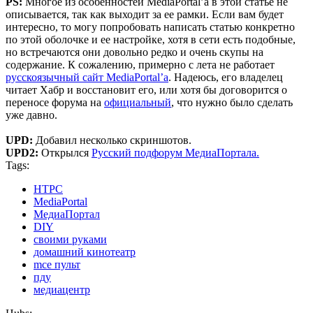
PS:
Многое из особенностей MediaPortal’а в этой статье не
описывается, так как выходит за ее рамки. Если вам будет
интересно, то могу попробовать написать статью конкретно
по этой оболочке и ее настройке, хотя в сети есть подобные,
но встречаются они довольно редко и очень скупы на
содержание. К сожалению, примерно с лета не работает
русскоязычный сайт MediaPortal’а
. Надеюсь, его владелец
читает Хабр и восстановит его, или хотя бы договорится о
переносе форума на
официальный
, что нужно было сделать
уже давно.
UPD:
Добавил несколько скриншотов.
UPD2:
Открылся
Русский подфорум МедиаПортала.
Tags:
HTPC
MediaPortal
МедиаПортал
DIY
своими руками
домашний кинотеатр
mce пульт
пду
медиацентр