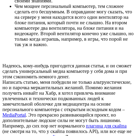
своими знаниями.
Чем мощнее персональный компьютер, тем сложнее
сделать его бесшумным. В оправдание могу сказать, что
на сервере у меня находится всего один вентилятор на
блоке питания, который почти не слышно. На втором
компьютере два вентилятора, на блоке питания и на
видеокарте. Второй вентилятор конечно уже слышно, но
только когда играешь, например, в игры, что порой не
так уж и важно.
Надеюсь, кому-нибудь пригодится данная статья, и он сможет
сделать универсальный медиа компьютер у себя дома и при
этом сэкономить немного денег.
Написать статью, меня побудили не только альтруистические,
но и парочка меркантильных желаний. Помимо желания
получить инвайт на Хабр, я хотел привлечь внимание
увлеченных и технически подкованных людей к
замечательной оболочке для медиацентра на основе
персонального компьютера с открытым исходным кодом –
MediaPortal
. Это прекрасно развивающийся проект, но
дополнительные людские силы не могут быть лишними.
Например, до сих пор нет нормального
плагина для скайпа
(не смотря на то, что у скайпа появилось API), или все еще не