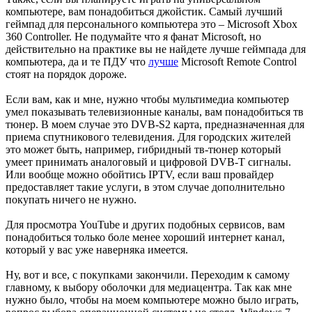
компьютере, вам понадобиться джойстик. Самый лучший
геймпад для персонального компьютера это – Microsoft Xbox
360 Controller. Не подумайте что я фанат Microsoft, но
действительно на практике вы не найдете лучше геймпада для
компьютера, да и те ПДУ что
лучше
Microsoft Remote Control
стоят на порядок дороже.
Если вам, как и мне, нужно чтобы мультимедиа компьютер
умел показывать телевизионные каналы, вам понадобиться тв
тюнер. В моем случае это DVB-S2 карта, предназначенная для
приема спутникового телевидения. Для городских жителей
это может быть, например, гибридный тв-тюнер который
умеет принимать аналоговый и цифровой DVB-T сигналы.
Или вообще можно обойтись IPTV, если ваш провайдер
предоставляет такие услуги, в этом случае дополнительно
покупать ничего не нужно.
Для просмотра YouTube и других подобных сервисов, вам
понадобиться только боле менее хороший интернет канал,
который у вас уже наверняка имеется.
Ну, вот и все, с покупками закончили. Переходим к самому
главному, к выбору оболочки для медиацентра. Так как мне
нужно было, чтобы на моем компьютере можно было играть,