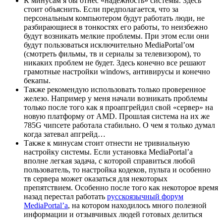
К минусам я бы отнес «надежность» системы. Здесь
стоит объяснить. Если предполагается, что за
персональным компьютером будут работать люди, не
разбирающиеся в тонкостях его работы, то неизбежно
будут возникать мелкие проблемы. При этом если они
будут пользоваться исключительно MediaPortal’ом
(смотреть фильмы, тв и сериалы за телевизором), то
никаких проблем не будет. Здесь конечно все решают
грамотные настройки windows, антивирусы и конечно
бекапы.
Также рекомендую использовать только проверенное
железо. Например у меня начали возникать проблемы
только после того как я проапгрейдил свой «сервер» на
новую платформу от AMD. Прошлая система на их же
785G чипсете работала стабильно. О чем я только думал
когда затевал апгрейд…
Также к минусам стоит отнести не тривиальную
настройку системы. Если установка MediaPortal’а
вполне легкая задача, с которой справиться любой
пользователь, то настройка кодеков, пульта и особенно
тв сервера может оказаться для некоторых
препятствием. Особенно после того как некоторое время
назад перестал работать
русскоязычный форум
MediaPortal’а
, на котором находилось много полезной
информации и отзывчивых людей готовых делиться