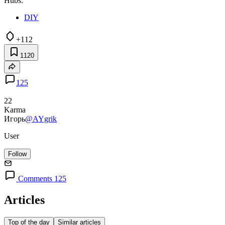
Hubs:
DIY
+112
1120
125
22
Karma
Игорь
@AYgrik
User
Follow
Comments 125
Articles
Top of the day
Similar articles