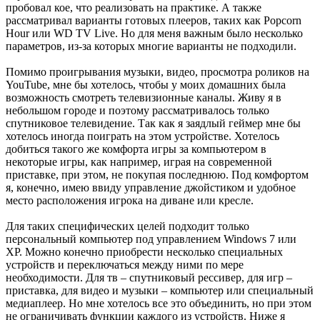
пробовал кое, что реализовать на практике. А также
рассматривал варианты готовых плееров, таких как Popcorn
Hour или WD TV Live. Но для меня важным было несколько
параметров, из-за которых многие варианты не подходили.
Помимо проигрывания музыки, видео, просмотра роликов на
YouTube, мне бы хотелось, чтобы у моих домашних была
возможность смотреть телевизионные каналы. Живу я в
небольшом городе и поэтому рассматривалось только
спутниковое телевидение. Так как я заядлый геймер мне бы
хотелось иногда поиграть на этом устройстве. Хотелось
добиться такого же комфорта игры за компьютером в
некоторые игры, как например, играя на современной
приставке, при этом, не покупая последнюю. Под комфортом
я, конечно, имею ввиду управление джойстиком и удобное
место расположения игрока на диване или кресле.
Для таких специфических целей подходит только
персональный компьютер под управлением Windows 7 или
XP. Можно конечно приобрести несколько специальных
устройств и переключаться между ними по мере
необходимости. Для тв – спутниковый рессивер, для игр –
приставка, для видео и музыки – компьютер или специальный
медиаплеер. Но мне хотелось все это объединить, но при этом
не ограничивать функции каждого из устройств. Ниже я