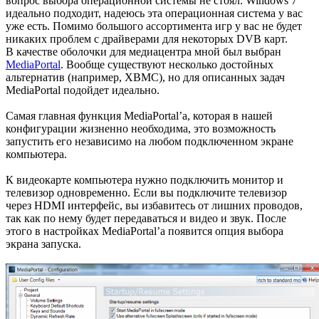
вопрос выбора операционной системы не стоял. Windows 7
идеально подходит, надеюсь эта операционная система у вас
уже есть. Помимо большого ассортимента игр у вас не будет
никаких проблем с драйверами для некоторых DVB карт.
В качестве оболочки для медиацентра мной был выбран
MediaPortal
. Вообще существуют несколько достойных
альтернатив (например, XBMC), но для описанных задач
MediaPortal подойдет идеально.
Самая главная функция MediaPortal’а, которая в нашей
конфигурации жизненно необходима, это возможность
запустить его независимо на любом подключенном экране
компьютера.
К видеокарте компьютера нужно подключить монитор и
телевизор одновременно. Если вы подключите телевизор
через HDMI интерфейс, вы избавитесь от лишних проводов,
так как по нему будет передаваться и видео и звук. После
этого в настройках MediaPortal’а появится опция выбора
экрана запуска.