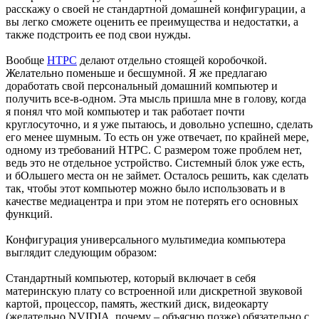
расскажу о своей не стандартной домашней конфигурации, а
вы легко сможете оценить ее преимущества и недостатки, а
также подстроить ее под свои нужды.
Вообще
HTPC
делают отдельно стоящей коробочкой.
Желательно поменьше и бесшумной. Я же предлагаю
доработать свой персональный домашний компьютер и
получить все-в-одном. Эта мысль пришла мне в голову, когда
я понял что мой компьютер и так работает почти
круглосуточно, и я уже пытаюсь, и довольно успешно, сделать
его менее шумным. То есть он уже отвечает, по крайней мере,
одному из требований HTPC. С размером тоже проблем нет,
ведь это не отдельное устройство. Системный блок уже есть,
и бОльшего места он не займет. Осталось решить, как сделать
так, чтобы этот компьютер можно было использовать и в
качестве медиацентра и при этом не потерять его основных
функций.
Конфигурация универсального мультимедиа компьютера
выглядит следующим образом:
Стандартный компьютер, который включает в себя
материнскую плату со встроенной или дискретной звуковой
картой, процессор, память, жесткий диск, видеокарту
(желательно NVIDIA, почему – объясню позже) обязательно с