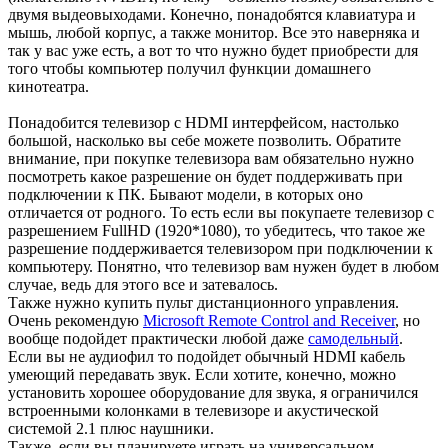
двумя выдеовыходами. Конечно, понадобятся клавиатура и
мышь, любой корпус, а также монитор. Все это наверняка и
так у вас уже есть, а вот то что нужно будет приобрести для
того чтобы компьютер получил функции домашнего
кинотеатра.
Понадобится телевизор с HDMI интерфейсом, настолько
большой, насколько вы себе можете позволить. Обратите
внимание, при покупке телевизора вам обязательно нужно
посмотреть какое разрешение он будет поддерживать при
подключении к ПК. Бывают модели, в которых оно
отличается от родного. То есть если вы покупаете телевизор с
разрешением FullHD (1920*1080), то убедитесь, что такое же
разрешение поддерживается телевизором при подключении к
компьютеру. Понятно, что телевизор вам нужен будет в любом
случае, ведь для этого все и затевалось.
Также нужно купить пульт дистанционного управления.
Очень рекомендую
Microsoft Remote Control and Receiver
, но
вообще подойдет практически любой даже
самодельный
.
Если вы не аудиофил то подойдет обычный HDMI кабель
умеющий передавать звук. Если хотите, конечно, можно
установить хорошее оборудование для звука, я ограничился
встроенными колонками в телевизоре и акустической
системой 2.1 плюс наушники.
Также, если вы планируете играть на универсальном