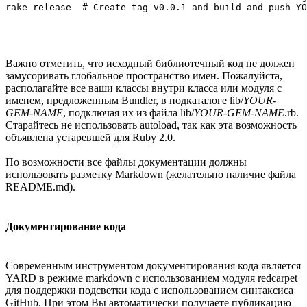
Важно отметить, что исходный библиотечный код не должен
замусоривать глобальное пространство имен. Пожалуйста,
располагайте все ваши классы внутри класса или модуля с
именем, предложенным Bundler, в подкаталоге lib/
YOUR-
GEM-NAME
, подключая их из файла lib/
YOUR-GEM-NAME
.rb.
Старайтесь не использовать autoload, так как эта возможность
объявлена устаревшей для Ruby 2.0.
По возможности все файлы документации должны
использовать разметку Markdown (желательно наличие файла
README.md).
Документирование кода
Современным инструментом документирования кода является
YARD в режиме markdown с использованием модуля redcarpet
для поддержки подсветки кода с использованием синтаксиса
GitHub. При этом Вы автоматически получаете публикацию