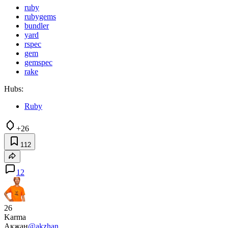
ruby
rubygems
bundler
yard
rspec
gem
gemspec
rake
Hubs:
Ruby
+26
112
12
26
Karma
Акжан
@akzhan