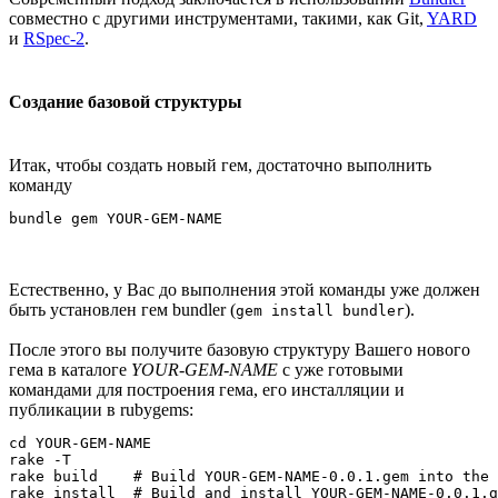
совместно с другими инструментами, такими, как Git,
YARD
и
RSpec-2
.
Создание базовой структуры
Итак, чтобы создать новый гем, достаточно выполнить
команду
Естественно, у Вас до выполнения этой команды уже должен
быть установлен гем bundler (
).
gem install bundler
После этого вы получите базовую структуру Вашего нового
гема в каталоге
YOUR-GEM-NAME
с уже готовыми
командами для построения гема, его инсталляции и
публикации в rubygems:
cd YOUR-GEM-NAME

rake -T

rake build    # Build YOUR-GEM-NAME-0.0.1.gem into the 
rake install  # Build and install YOUR-GEM-NAME-0.0.1.g