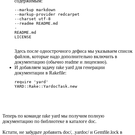
содержимым:
--markup markdown

--markup-provider redcarpet

--charset utf-8

--readme README.md

-

README.md

Здесь после однострочного дефиса мы указываем список
файлов, которые надо дополнительно включить в
документацию (обычно readme и лицензию).
И добавляем задачу rake yard для генерации
документации в Rakefile:
require 'yard'

Теперь по команде rake yard мы получим полную
документацию по библиотеке в каталоге doc.
Кстати, не забудьте добавить doc/, .yardoc/ и Gemfile.lock в