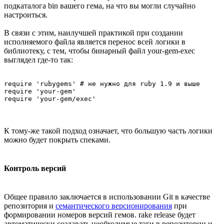
подкаталога bin вашего гема, на что вы могли случайно
настроиться.
В связи с этим, наилучшей практикой при создании
исполняемого файла является перенос всей логики в
библиотеку, с тем, чтобы бинарный файл your-gem-exec
выглядел где-то так:
require 'rubygems' # не нужно для ruby 1.9 и выше

require 'your-gem'

К тому-же такой подход означает, что большую часть логики
можно будет покрыть спеками.
Контроль версий
Общее правило заключается в использовании Git в качестве
репозитория и
семантического версионирования
при
формировании номеров версий гемов. rake release будет
автоматически создавать необходимые тэги в репозитории и