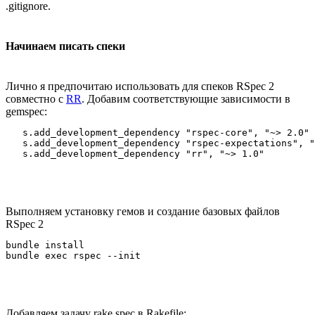
.gitignore.
Начинаем писать спеки
Лично я предпочитаю использовать для спеков RSpec 2
совместно с
RR
. Добавим соответствующие зависимости в
gemspec:
   s.add_development_dependency "rspec-core", "~> 2.0"

   s.add_development_dependency "rspec-expectations", "
Выполняем установку гемов и создание базовых файлов
RSpec 2
bundle install

Добавляем задачу rake spec в Rakefile: