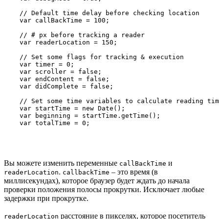
    // Default time delay before checking location

    var callBackTime = 100;

    // # px before tracking a reader

    var readerLocation = 150;

    // Set some flags for tracking & execution

    var timer = 0;

    var scroller = false;

    var endContent = false;

    var didComplete = false;

    // Set some time variables to calculate reading tim
    var startTime = new Date();

    var beginning = startTime.getTime();

Вы можете изменить переменные
и
callBackTime
.
– это время (в
readerLocation
callbackTime
миллисекундах), которое браузер будет ждать до начала
проверки положения полосы прокрутки. Исключает любые
задержки при прокрутке.
расстояние в пикселях, которое посетитель
readerLocation