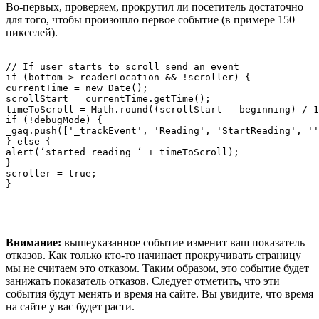
Во-первых, проверяем, прокрутил ли посетитель достаточно
для того, чтобы произошло первое событие (в примере 150
пикселей).
// If user starts to scroll send an event

if (bottom > readerLocation && !scroller) {

currentTime = new Date();

scrollStart = currentTime.getTime();

timeToScroll = Math.round((scrollStart – beginning) / 1
if (!debugMode) {

_gaq.push(['_trackEvent', 'Reading', 'StartReading', ''
} else {

alert(‘started reading ‘ + timeToScroll);

}

scroller = true;

Внимание:
вышеуказанное событие изменит ваш показатель
отказов. Как только кто-то начинает прокручивать страницу
мы не считаем это отказом. Таким образом, это событие будет
занижать показатель отказов. Следует отметить, что эти
события будут менять и время на сайте. Вы увидите, что время
на сайте у вас будет расти.