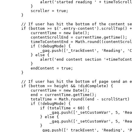
                alert('started reading ' + timeToScroll
            }

            scroller = true;

        }

        // If user has hit the bottom of the content se
        if (bottom >= $('.entry-content').scrollTop() +
            currentTime = new Date();

            contentScrollEnd = currentTime.getTime();

            timeToContentEnd = Math.round((contentScrol
            if (!debugMode) {

                _gaq.push(['_trackEvent', 'Reading', 'C
            } else {

                alert('end content section '+timeToCont
            }

            endContent = true;

        }

        // If user has hit the bottom of page send an e
        if (bottom >= height && !didComplete) {

            currentTime = new Date();

            end = currentTime.getTime();

            totalTime = Math.round((end - scrollStart) 
            if (!debugMode) {

                if (totalTime < 60) {

                    _gaq.push(['_setCustomVar', 5, 'Rea
                } else {

                    _gaq.push(['_setCustomVar', 5, 'Rea
                }

                _gaq.push(['_trackEvent', 'Reading', 'P