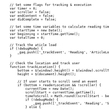
    // Set some flags for tracking & execution

    var timer = 0;

    var scroller = false;

    var endContent = false;

    var didComplete = false;

    // Set some time variables to calculate reading tim
    var startTime = new Date();

    var beginning = startTime.getTime();

    var totalTime = 0;

    // Track the aticle load

    if (!debugMode) {

        _gaq.push(['_trackEvent', 'Reading', 'ArticleLo
    }

    // Check the location and track user

    function trackLocation() {

        bottom = $(window).height() + $(window).scrollT
        height = $(document).height();

        // If user starts to scroll send an event

        if (bottom > readerLocation && !scroller) {

            currentTime = new Date();

            scrollStart = currentTime.getTime();

            timeToScroll = Math.round((scrollStart - be
            if (!debugMode) {

                _gaq.push(['_trackEvent', 'Reading', 'S
            } else {
