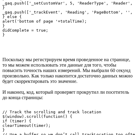
_gaq.push(['_setCustomVar', 5, 'ReaderType', 'Reader', 
}

_gaq.push(['_trackEvent', 'Reading', 'PageBottom', '', 
} else {

alert('bottom of page '+totalTime);

}

didComplete = true;

Поскольку мы регистрируем время проведенное на странице,
то мы можем использовать эти данные для того, чтобы
повысить точность наших измерений. Мы выбрали 60 секунд
произвольно. Как только накопится достаточно данных можно
будет скорректировать это значение.
И наконец, код, который проверяет прокрутил ли посетитель
до конца страницы:
// Track the scrolling and track location

$(window).scroll(function() {

if (timer) {

clearTimeout(timer);

}

// Use a buffer so we don’t call trackLocation too ofte