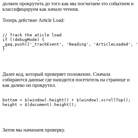
должен прокрутить до того как мы посчитаем это событием и
классифицируем как начало чтения.
Теперь действие Article Load:
// Track the aticle load

if (!debugMode) {

_gaq.push(['_trackEvent', 'Reading', 'ArticleLoaded', '
Далее код, который проверяет положение. Сначала
собираются данные где находится посетитель на странице и
как далеко он прокрутил.
bottom = $(window).height() + $(window).scrollTop();

Затем мы начинаем проверку.