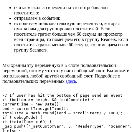
считаем сколько времени на это потребовалось
посетителю;
отправляем в события;
используем пользовательскую переменную, которая
нужна нам для группировки посетителей. Если
посетитель тратит больше чем 60 секунд на просмотр
всей страницы, то помещаем его в группу Readers. Если
посетитель тратит меньше 60 секунд, то помещаем его в
группу Scanners.
Мы храним эту переменную в 5 слоте пользовательской
переменной, потому что это у нас свободный слот. Вы можете
использовать любой другой свободный слот. Подробнее о
пользовательских переменных
здесь
.
// If user has hit the bottom of page send an event

if (bottom >= height && !didComplete) {

currentTime = new Date();

end = currentTime.getTime();

totalTime = Math.round((end – scrollStart) / 1000);

if (!debugMode) {

if (totalTime < 60) {

_gaq.push(['_setCustomVar', 5, 'ReaderType', 'Scanner',
} else {
