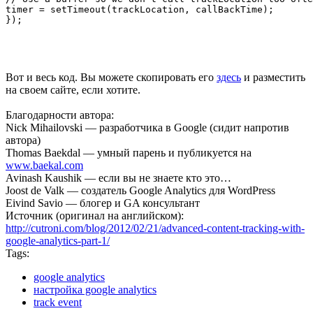
timer = setTimeout(trackLocation, callBackTime);

Вот и весь код. Вы можете скопировать его
здесь
и разместить
на своем сайте, если хотите.
Благодарности автора:
Nick Mihailovski — разработчика в Google (сидит напротив
автора)
Thomas Baekdal — умный парень и публикуется на
www.baekal.com
Avinash Kaushik — если вы не знаете кто это…
Joost de Valk — создатель Google Analytics для WordPress
Eivind Savio — блогер и GA консультант
Источник (оригинал на английском):
http://cutroni.com/blog/2012/02/21/advanced-content-tracking-with-
google-analytics-part-1/
Tags:
google analytics
настройка google analytics
track event