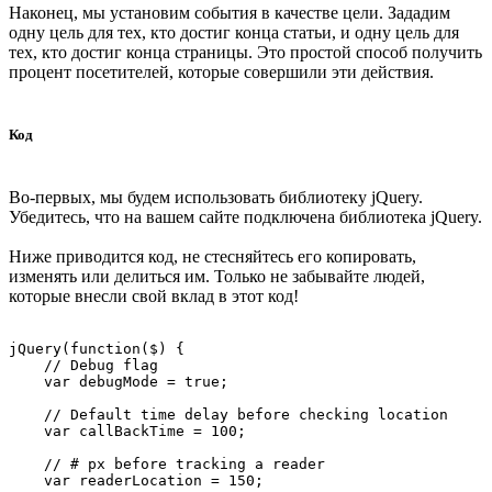
Наконец, мы установим события в качестве цели. Зададим
одну цель для тех, кто достиг конца статьи, и одну цель для
тех, кто достиг конца страницы. Это простой способ получить
процент посетителей, которые совершили эти действия.
Код
Во-первых, мы будем использовать библиотеку jQuery.
Убедитесь, что на вашем сайте подключена библиотека jQuery.
Ниже приводится код, не стесняйтесь его копировать,
изменять или делиться им. Только не забывайте людей,
которые внесли свой вклад в этот код!
jQuery(function($) {

    // Debug flag

    var debugMode = true;

    // Default time delay before checking location

    var callBackTime = 100;

    // # px before tracking a reader

    var readerLocation = 150;
