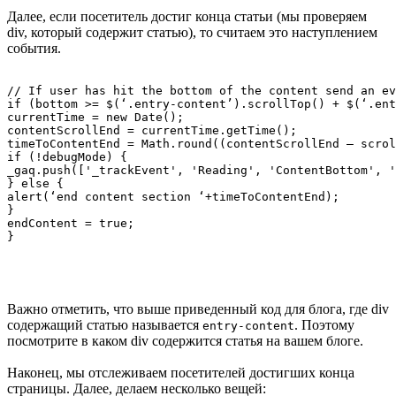
Далее, если посетитель достиг конца статьи (мы проверяем
div, который содержит статью), то считаем это наступлением
события.
// If user has hit the bottom of the content send an ev
if (bottom >= $(‘.entry-content’).scrollTop() + $(‘.ent
currentTime = new Date();

contentScrollEnd = currentTime.getTime();

timeToContentEnd = Math.round((contentScrollEnd – scrol
if (!debugMode) {

_gaq.push(['_trackEvent', 'Reading', 'ContentBottom', '
} else {

alert(‘end content section ‘+timeToContentEnd);

}

endContent = true;

Важно отметить, что выше приведенный код для блога, где div
содержащий статью называется
. Поэтому
entry-content
посмотрите в каком div содержится статья на вашем блоге.
Наконец, мы отслеживаем посетителей достигших конца
страницы. Далее, делаем несколько вещей: