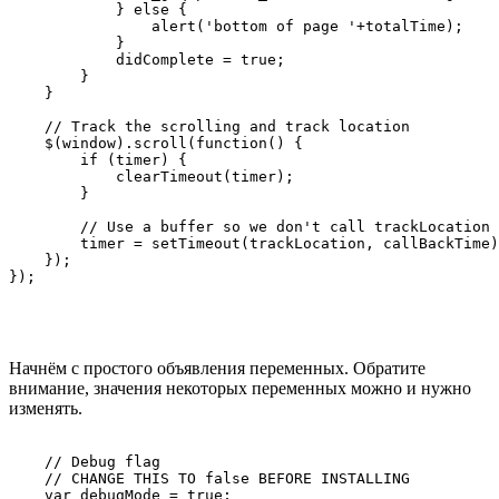
            } else {

                alert('bottom of page '+totalTime);

            }

            didComplete = true;

        }

    }

    // Track the scrolling and track location

    $(window).scroll(function() {

        if (timer) {

            clearTimeout(timer);

        }

        // Use a buffer so we don't call trackLocation 
        timer = setTimeout(trackLocation, callBackTime)
    });

Начнём с простого объявления переменных. Обратите
внимание, значения некоторых переменных можно и нужно
изменять.
    // Debug flag

    // CHANGE THIS TO false BEFORE INSTALLING

    var debugMode = true;
