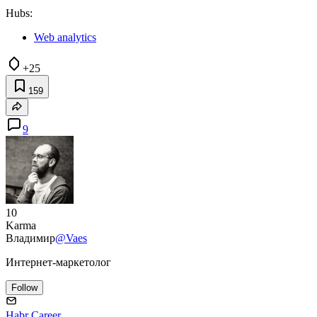
Hubs:
Web analytics
+25
159
9
10
Karma
Владимир
@Vaes
Интернет-маркетолог
Follow
Habr Career