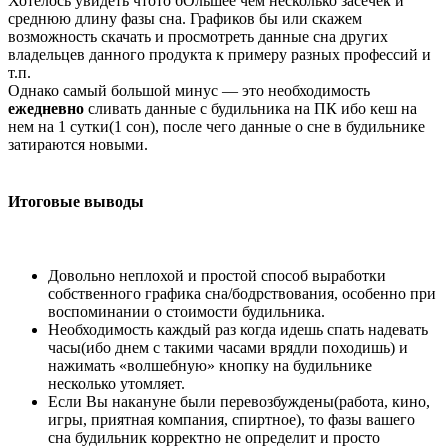
Хотелось увидеть чтото бОльшее чем несколько засечек и
среднюю длину фазы сна. Графиков бы или скажем
возможность скачать и просмотреть данные сна других
владельцев данного продукта к примеру разных профессий и
т.п.
Однако самый большой минус — это необходимость
ежедневно
сливать данные с будильника на ПК ибо кеш на
нем на 1 сутки(1 сон), после чего данные о сне в будильнике
затираются новыми.
Итоговые выводы
Довольно неплохой и простой способ выработки
собственного графика сна/бодрствования, особенно при
воспоминании о стоимости будильника.
Необходимость каждый раз когда идешь спать надевать
часы(ибо днем с такими часами врядли походишь) и
нажимать «волшебную» кнопку на будильнике
несколько утомляет.
Если Вы накануне были перевозбуждены(работа, кино,
игры, приятная компания, спиртное), то фазы вашего
сна будильник корректно не определит и просто