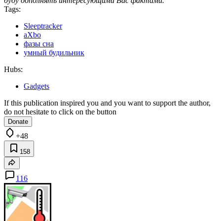
буду дополнять интересующими Вас фактами.
Tags:
Sleeptracker
aXbo
фазы сна
умный будильник
Hubs:
Gadgets
If this publication inspired you and you want to support the author,
do not hesitate to click on the button
Donate
+48
158
116