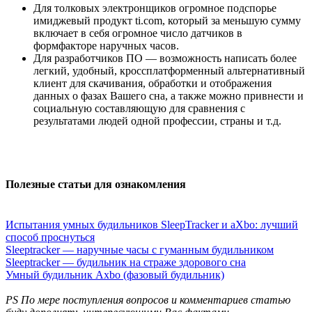
Для толковых электронщиков огромное подспорье
имиджевый продукт ti.com, который за меньшую сумму
включает в себя огромное число датчиков в
формфакторе наручных часов.
Для разработчиков ПО — возможность написать более
легкий, удобный, кроссплатформенный альтернативный
клиент для скачивания, обработки и отображения
данных о фазах Вашего сна, а также можно привнести и
социальную составляющую для сравнения с
результатами людей одной профессии, страны и т.д.
Полезные статьи для ознакомления
Испытания умных будильников SleepTracker и aXbo: лучший
способ проснуться
Sleeptracker — наручные часы с гуманным будильником
Sleeptracker — будильник на страже здорового сна
Умный будильник Axbo (фазовый будильник)
PS По мере поступления вопросов и комментариев статью