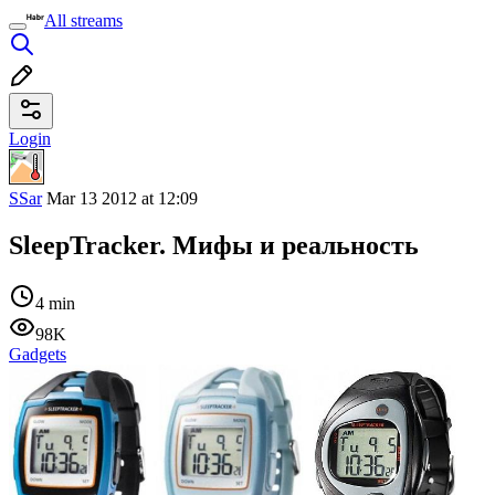
All streams
Login
SSar
Mar 13 2012 at 12:09
SleepTracker. Мифы и реальность
4 min
98K
Gadgets