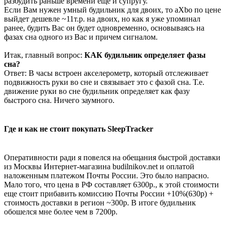
разбудить раньше времени еще и супругу.
Если Вам нужен умный будильник для двоих, то aXbo по цене
выйдет дешевле ~11т.р. на двоих, но как я уже упоминал
ранее, будить Вас он будет одновременно, основываясь на
фазах сна одного из Вас и причем сигналом.
Итак, главный вопрос:
КАК будильник определяет фазы
сна?
Ответ: В часы встроен акселерометр, который отслеживает
подвижность руки во сне и связывает это с фазой сна. Т.е.
движение руки во сне будильник определяет как фазу
быстрого сна. Ничего заумного.
Где и как не стоит покупать SleepTracker
Оперативности ради я повелся на обещания быстрой доставки
из Москвы Интернет-магазина budilnikov.net и оплатой
наложенным платежом Почты России. Это было напрасно.
Мало того, что цена в РФ составляет 6300р., к этой стоимости
еще стоит прибавить комиссию Почты России +10%(630р) +
стоимость доставки в регион ~300р. В итоге будильник
обошелся мне более чем в 7200р.