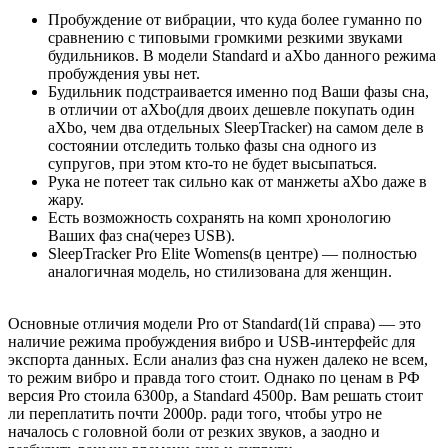
Пробуждение от вибрации, что куда более гуманно по
сравнению с типовыми громкими резкими звуками
будильников. В модели Standard и aXbo данного режима
пробуждения увы нет.
Будильник подстраивается именно под Ваши фазы сна,
в отличии от aXbo(для двоих дешевле покупать один
aXbo, чем два отдельных SleepTracker) на самом деле в
состоянии отследить только фазы сна одного из
супругов, при этом кто-то не будет высыпаться.
Рука не потеет так сильно как от манжеты aXbo даже в
жару.
Есть возможность сохранять на комп хронологию
Ваших фаз сна(через USB).
SleepTracker Pro Elite Womens(в центре) — полностью
аналогичная модель, но стилизована для женщин.
Основные отличия модели Pro от Standard(1й справа) — это
наличие режима пробуждения вибро и USB-интерфейс для
экспорта данных. Если анализ фаз сна нужен далеко не всем,
то режим вибро и правда того стоит. Однако по ценам в РФ
версия Pro стоила 6300р, а Standard 4500р. Вам решать стоит
ли переплатить почти 2000р. ради того, чтобы утро не
началось с головной боли от резких звуков, а заодно и