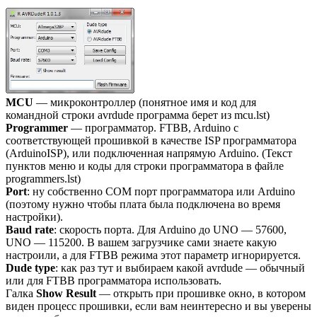
MCU
— микроконтроллер (понятное имя и код для
командной строки avrdude программа берет из mcu.lst)
Programmer
— программатор. FTBB, Arduino с
соответствующей прошивкой в качестве ISP программатора
(ArduinoISP), или подключенная напрямую Arduino. (Текст
пунктов меню и коды для строки программатора в файле
programmers.lst)
Port
: ну собственно COM порт программатора или Arduino
(поэтому нужно чтобы плата была подключена во время
настройки).
Baud rate
: скорость порта. Для Arduino до UNO — 57600,
UNO — 115200. В вашем загрузчике сами знаете какую
настроили, а для FTBB режима этот параметр игнорируется.
Dude type
: как раз тут и выбираем какой avrdude — обычный
или для FTBB программатора использовать.
Галка
Show Result
— открыть при прошивке окно, в котором
виден процесс прошивки, если вам неинтересно и вы уверены