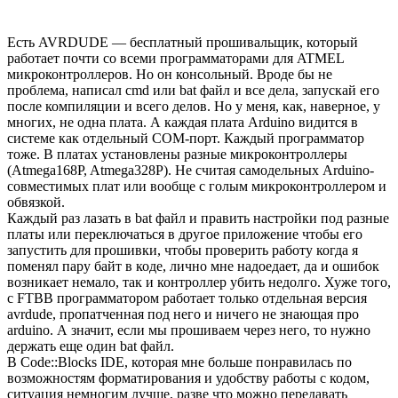
Есть AVRDUDE — бесплатный прошивальщик, который
работает почти со всеми программаторами для ATMEL
микроконтроллеров. Но он консольный. Вроде бы не
проблема, написал cmd или bat файл и все дела, запускай его
после компиляции и всего делов. Но у меня, как, наверное, у
многих, не одна плата. А каждая плата Arduino видится в
системе как отдельный COM-порт. Каждый программатор
тоже. В платах установлены разные микроконтроллеры
(Atmega168P, Atmega328P). Не считая самодельных Arduino-
совместимых плат или вообще с голым микроконтроллером и
обвязкой.
Каждый раз лазать в bat файл и править настройки под разные
платы или переключаться в другое приложение чтобы его
запустить для прошивки, чтобы проверить работу когда я
поменял пару байт в коде, лично мне надоедает, да и ошибок
возникает немало, так и контроллер убить недолго. Хуже того,
с FTBB программатором работает только отдельная версия
avrdude, пропатченная под него и ничего не знающая про
arduino. А значит, если мы прошиваем через него, то нужно
держать еще один bat файл.
В Code::Blocks IDE, которая мне больше понравилась по
возможностям форматирования и удобству работы с кодом,
ситуация немногим лучше, разве что можно передавать