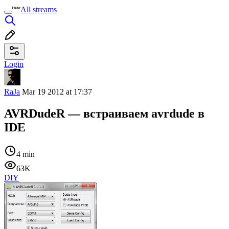
All streams
Login
RaJa
Mar 19 2012 at 17:37
AVRDudeR — встраиваем avrdude в
IDE
4 min
63K
DIY