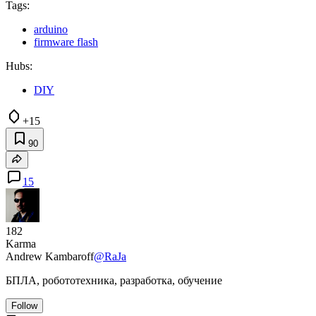
Tags:
arduino
firmware flash
Hubs:
DIY
+15
90
15
182
Karma
Andrew Kambaroff
@RaJa
БПЛА, робототехника, разработка, обучение
Follow