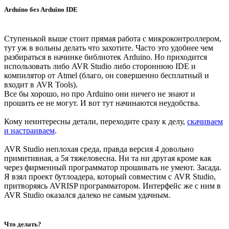
Arduino без Arduino IDE
Ступенькой выше стоит прямая работа с микроконтроллером,
тут уж в вольны делать что захотите. Часто это удобнее чем
разбираться в начинке библиотек Arduino. Но приходится
использовать либо AVR Studio либо стороннюю IDE и
компилятор от Atmel (благо, он совершенно бесплатный и
входит в AVR Tools).
Все бы хорошо, но про Arduino они ничего не знают и
прошить ее не могут. И вот тут начинаются неудобства.
Кому неинтересны детали, переходите сразу к делу,
скачиваем
и настраиваем
.
AVR Studio неплохая среда, правда версия 4 довольно
примитивная, а 5я тяжеловесна. Ни та ни другая кроме как
через фирменный программатор прошивать не умеют. Засада.
Я взял проект бутлоадера, который совместим с AVR Studio,
притворяясь AVRISP программатором. Интерфейс же с ним в
AVR Studio оказался далеко не самым удачным.
Что делать?