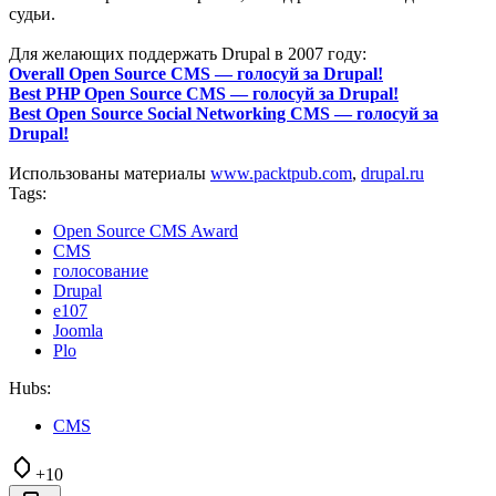
судьи.
Для желающих поддержать Drupal в 2007 году:
Overall Open Source CMS — голосуй за Drupal!
Best PHP Open Source CMS — голосуй за Drupal!
Best Open Source Social Networking CMS — голосуй за
Drupal!
Использованы материалы
www.packtpub.com
,
drupal.ru
Tags:
Open Source CMS Award
CMS
голосование
Drupal
e107
Joomla
Plo
Hubs:
CMS
+10