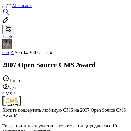
All streams
Login
GogA
Sep 14 2007 at 12:42
2007 Open Source CMS Award
1 min
877
CMS
*
Хотите поддержать любимую CMS на 2007 Open Source CMS
Award?
Тогда принимаем участие в голосовании (продлится с 10