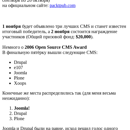
сентября по 26 октября)
на официальном сайте:
packtpub.com
1 ноября
будет объявлено три лучших CMS и станет известен
итоговый победитель, а
2 ноября
состоится награждение
участников (Общий призовой фонд:
$20,000
).
Немного о
2006 Open Source CMS Award
В финальную пятёрку вышли следующие CMS:
Drupal
e107
Joomla
Plone
Xoops
Конечные же места распределились так (для меня весьма
неожиданно):
Joomla!
Drupal
Plone
Joomla и Drupal были на равне, исход решил голос одного