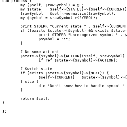
sub process {

	my ($self, $rawSymbol) = @_;

	my $state  = $self->{STATES}->{$self->{CURRENT}};

	$rawSymbol = $self->normalize($rawSymbol);

	my $symbol = $rawSymbol->{SYMBOL};

	print STDERR "Current state " . $self->{CURRENT} . ", got symbol " . $symbol . "\n";

	if (!exists $state->{$symbol} && exists $state->{'*'}) {

		print STDERR "Unrecognized symbol " . $symbol . ", using *\n";

		$symbol = "*";

	}

	# Do some action!

	$state->{$symbol}->{ACTION}($self, $rawSymbol)

		if ref $state->{$symbol}->{ACTION};

	# Switch state

	if (exists $state->{$symbol}->{NEXT}) {

		$self->{CURRENT} = $state->{$symbol}->{NEXT};

	} else {

		die "Don't know how to handle symbol " . $rawSymbol->{SYMBOL};

	}

	return $self;

}

1;