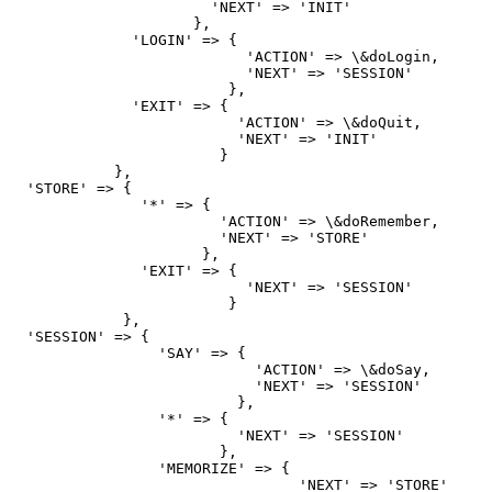
                       'NEXT' => 'INIT'

                     },

              'LOGIN' => {

                           'ACTION' => \&doLogin,

                           'NEXT' => 'SESSION'

                         },

              'EXIT' => {

                          'ACTION' => \&doQuit,

                          'NEXT' => 'INIT'

                        }

            },

  'STORE' => {

               '*' => {

                        'ACTION' => \&doRemember,

                        'NEXT' => 'STORE'

                      },

               'EXIT' => {

                           'NEXT' => 'SESSION'

                         }

             },

  'SESSION' => {

                 'SAY' => {

                            'ACTION' => \&doSay,

                            'NEXT' => 'SESSION'

                          },

                 '*' => {

                          'NEXT' => 'SESSION'

                        },

                 'MEMORIZE' => {

                                 'NEXT' => 'STORE'
