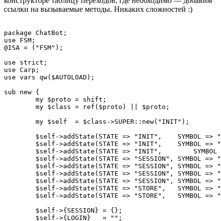
конструкторе таблицу переходов, где необходимо — добавим
ссылки на вызываемые методы. Никаких сложностей :)
package ChatBot;

use FSM;

@ISA = ("FSM");

use strict;

use Carp;

use vars qw($AUTOLOAD);

sub new {

	my $proto = shift;

	my $class = ref($proto) || $proto;

	my $self  = $class->SUPER::new("INIT");

	$self->addState(STATE => "INIT",    SYMBOL => "*", 	   NEXT => "INIT",    ACTION => \&doIntroduce);

	$self->addState(STATE => "INIT",    SYMBOL => "LOGIN", NEXT => "SESSION", ACTION => \&doLogin);

	$self->addState(STATE => "INIT",	SYMBOL => "EXIT",  NEXT => "INIT",    ACTION => \&doQuit);

	$self->addState(STATE => "SESSION", SYMBOL => "*",     NEXT => "SESSION");

	$self->addState(STATE => "SESSION", SYMBOL => "EXIT",  NEXT => "INIT");

	$self->addState(STATE => "SESSION", SYMBOL => "SAY",   NEXT => "SESSION", ACTION => \&doSay);

	$self->addState(STATE => "SESSION", SYMBOL => "MEMORIZE",NEXT => "STORE");

	$self->addState(STATE => "STORE",   SYMBOL => "*",     NEXT => "STORE",   ACTION => \&doRemember);

	$self->addState(STATE => "STORE",   SYMBOL => "EXIT",  NEXT => "SESSION");

	$self->{SESSION} = {};

	$self->{LOGIN}	 = "";
