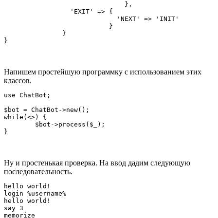
                               },

                 'EXIT' => {

                             'NEXT' => 'INIT'

                           }

               }

Напишем простейшую программку с использованием этих
классов.
use ChatBot;

$bot = ChatBot->new();

while(<>) {

	$bot->process($_);

Ну и простенькая проверка. На ввод дадим следующую
последовательность.
hello world!

login %username%

hello world!

say 3

memorize
