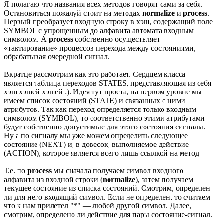
Я полагаю что названия всех методов говорят сами за себя.
Остановиться пожалуй стоит на методах
normalize
и
process
.
Первый преобразует входную строку в хэш, содержащий поле
SYMBOL с упрощенным до алфавита автомата входным
символом. А
process
собственно осуществляет
«тактирование» процессов перехода между состояниями,
обрабатывая очередной сигнал.
Вкратце рассмотрим как это работает. Сердцем класса
является таблица переходов STATES, представляющая из себя
хэш хэшей хэшей :). Идея тут проста, на первом уровне мы
имеем список состояний (STATE) и связанных с ними
атрибутов. Так как переход определяется только входным
символом (SYMBOL), то соответственно этими атрибутами
будут собственно допустимые для этого состояния сигналы.
Ну а по сигналу мы уже можем определить следующее
состояние (NEXT) и, в довесок, выполняемое действие
(ACTION), которое является всего лишь ссылкой на метод.
Т.е. по
process
мы сначала получаем символ входного
алфавита из входной строки (
normalize
), затем получаем
текущее состояние из списка состояний. Смотрим, определен
ли для него входящий символ. Если не определен, то считаем
что к нам прилетел "*" — любой другой символ. Далее,
смотрим, определено ли действие для пары состояние-сигнал.