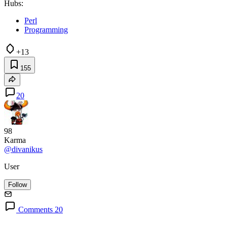
Hubs:
Perl
Programming
+13
155
20
98
Karma
@divanikus
User
Follow
Comments 20