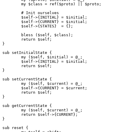
	my $class = ref($proto) || $proto;

	# Init ourselves

	$self->{INITIAL} = $initial;

	$self->{CURRENT} = $initial;

	$self->{STATES}  = {};

	bless ($self, $class);

	return $self;

}

sub setInitialState {

	my ($self, $initial) = @_;

	$self->{INITIAL} = $initial;

	return $self;

}

sub setCurrentState {

	my ($self, $current) = @_;

	$self->{CURRENT} = $current;

	return $self;

}

sub getCurrentState {

	my ($self, $current) = @_;

	return $self->{CURRENT};

}

sub reset {
