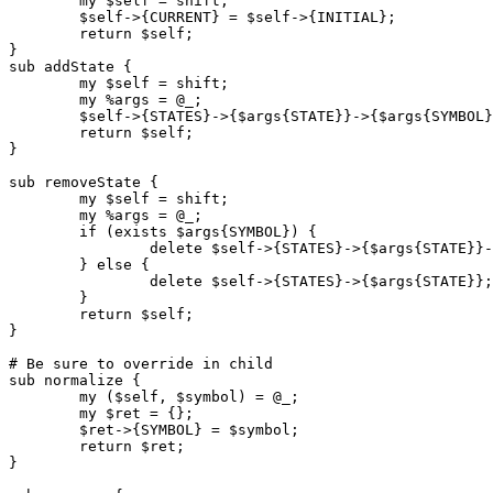
	my $self = shift;

	$self->{CURRENT} = $self->{INITIAL};

	return $self;

}

sub addState {

	my $self = shift;

	my %args = @_;

	$self->{STATES}->{$args{STATE}}->{$args{SYMBOL}} = {NEXT => $args{NEXT}, ACTION => $args{ACTION}};

	return $self;

}

sub removeState {

	my $self = shift;

	my %args = @_;

	if (exists $args{SYMBOL}) {

		delete $self->{STATES}->{$args{STATE}}->{$args{SYMBOL}};

	} else {

		delete $self->{STATES}->{$args{STATE}};

	}

	return $self;

}

# Be sure to override in child

sub normalize {

	my ($self, $symbol) = @_;

	my $ret = {};

	$ret->{SYMBOL} = $symbol;

	return $ret;

}
