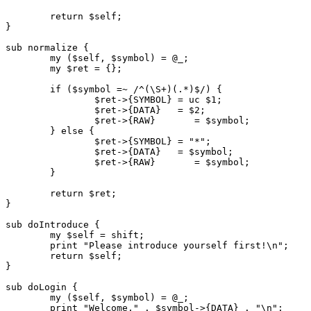
	return $self;

}

sub normalize {

	my ($self, $symbol) = @_;

	my $ret = {};

	if ($symbol =~ /^(\S+)(.*)$/) {

		$ret->{SYMBOL} = uc $1;

		$ret->{DATA}   = $2;

		$ret->{RAW}	  = $symbol;

	} else {

		$ret->{SYMBOL} = "*";

		$ret->{DATA}   = $symbol;

		$ret->{RAW}	  = $symbol;

	}

	return $ret;

}

sub doIntroduce {

	my $self = shift;

	print "Please introduce yourself first!\n";

	return $self;

}

sub doLogin {

	my ($self, $symbol) = @_;

	print "Welcome," . $symbol->{DATA} . "\n";
