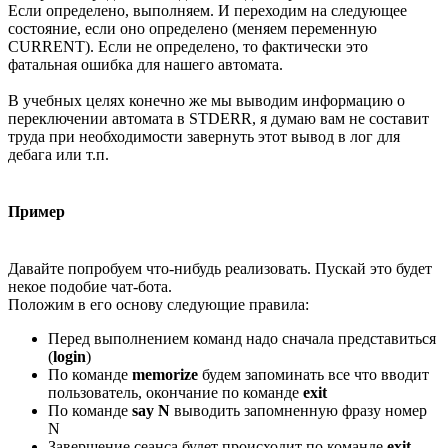
Если определено, выполняем. И переходим на следующее
состояние, если оно определено (меняем переменную
CURRENT). Если не определено, то фактически это
фатальная ошибка для нашего автомата.
В учебных целях конечно же мы выводим информацию о
переключении автомата в STDERR, я думаю вам не составит
труда при необходимости завернуть этот вывод в лог для
дебага или т.п.
Пример
Давайте попробуем что-нибудь реализовать. Пускай это будет
некое подобие чат-бота.
Положим в его основу следующие правила:
Перед выполнением команд надо сначала представиться
(
login
)
По команде
memorize
будем запоминать все что вводит
пользователь, окончание по команде
exit
По команде
say N
выводить запомненную фразу номер
N
Завершение сеанса будет происходит по команде
exit