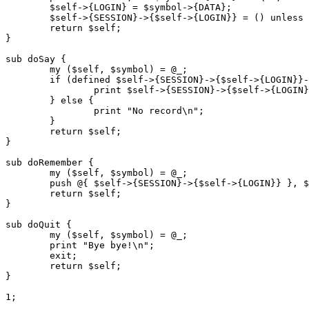
	$self->{LOGIN} = $symbol->{DATA};

	$self->{SESSION}->{$self->{LOGIN}} = () unless exists $self->{SESSION}->{$self->{LOGIN}};

	return $self;

}

sub doSay {

	my ($self, $symbol) = @_;

	if (defined $self->{SESSION}->{$self->{LOGIN}}->[$symbol->{DATA}]) {

		print $self->{SESSION}->{$self->{LOGIN}}->[$symbol->{DATA}];

	} else {

		print "No record\n";

	}

	return $self;

}

sub doRemember {

	my ($self, $symbol) = @_;

	push @{ $self->{SESSION}->{$self->{LOGIN}} }, $symbol->{RAW};

	return $self;

}

sub doQuit {

	my ($self, $symbol) = @_;

	print "Bye bye!\n";

	exit;

	return $self;

}

1;