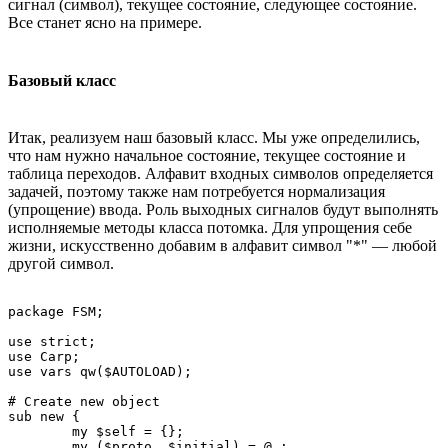
сигнал (символ), текущее состояние, следующее состояние.
Все станет ясно на примере.
Базовый класс
Итак, реализуем наш базовый класс. Мы уже определились,
что нам нужно начальное состояние, текущее состояние и
таблица переходов. Алфавит входных символов определяется
задачей, поэтому также нам потребуется нормализация
(упрощение) ввода. Роль выходных сигналов будут выполнять
исполняемые методы класса потомка. Для упрощения себе
жизни, искусственно добавим в алфавит символ "*" — любой
другой символ.
package FSM;

use strict;

use Carp;

use vars qw($AUTOLOAD);

# Create new object

sub new {

	my $self = {};

	my ($proto, $initial) = @_;
