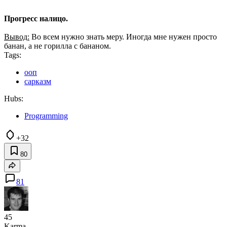
Прогресс налицо.
Вывод:
Во всем нужно знать меру. Иногда мне нужен просто
банан, а не горилла с бананом.
Tags:
ооп
сарказм
Hubs:
Programming
+32
80
81
45
Karma