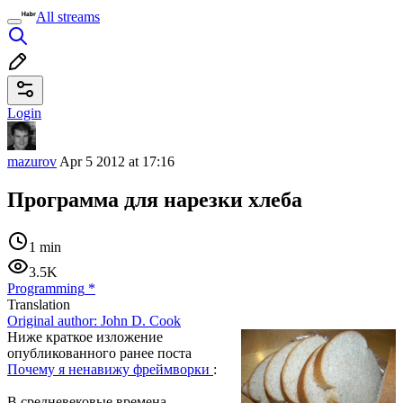
All streams
Login
mazurov
Apr 5 2012 at 17:16
Программа для нарезки хлеба
1 min
3.5K
Programming
*
Translation
Original author:
John D. Cook
Ниже краткое изложение
опубликованного ранее поста
Почему я ненавижу фреймворки
:
В средневековые времена