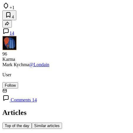
+1
4
14
96
Karma
Маrk Кусhmа
@Londain
User
Follow
Comments 14
Articles
Top of the day
Similar articles