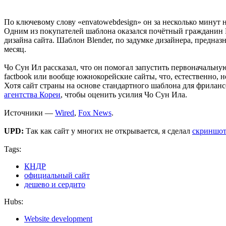
По ключевому слову «envatowebdesign» он за несколько минут
Одним из покупателей шаблона оказался почётный гражданин
дизайна сайта. Шаблон Blender, по задумке дизайнера, предн
месяц.
Чо Сун Ил рассказал, что он помогал запустить первоначальн
factbook или вообще южнокорейские сайты, что, естественно, н
Хотя сайт страны на основе стандартного шаблона для фриланс
агентства Кореи
, чтобы оценить усилия Чо Сун Ила.
Источники —
Wired
,
Fox News
.
UPD:
Так как сайт у многих не открывается, я сделал
скриншо
Tags:
КНДР
официальный сайт
дешево и сердито
Hubs:
Website development