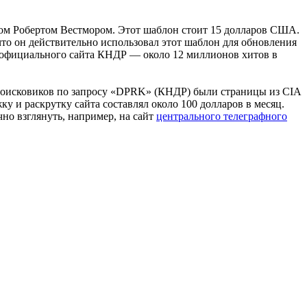
ом Робертом Вестмором. Этот шаблон стоит 15 долларов США.
о он действительно использовал этот шаблон для обновления
ь официального сайта КНДР — около 12 миллионов хитов в
е поисковиков по запросу «DPRK» (КНДР) были страницы из CIA
ку и раскрутку сайта составлял около 100 долларов в месяц.
но взглянуть, например, на сайт
центрального телеграфного