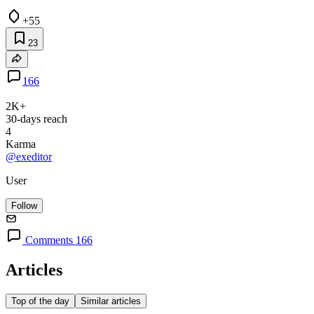
+55
23
166
2K+
30-days reach
4
Karma
@exeditor
User
Follow
Comments 166
Articles
Top of the day
Similar articles