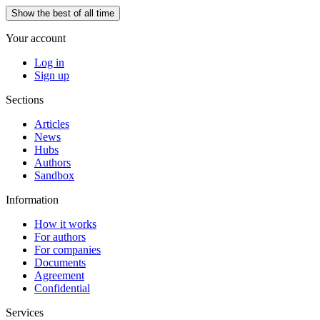
Show the best of all time
Your account
Log in
Sign up
Sections
Articles
News
Hubs
Authors
Sandbox
Information
How it works
For authors
For companies
Documents
Agreement
Confidential
Services