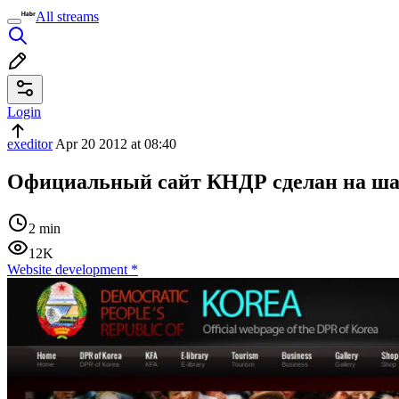
All streams
Login
exeditor
Apr 20 2012 at 08:40
Официальный сайт КНДР сделан на шаб
2 min
12K
Website development
*