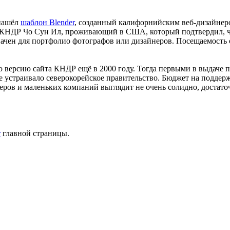
 нашёл
шаблон Blender
, созданный калифорнийским веб-дизайнер
 КНДР Чо Сун Ил, проживающий в США, который подтвердил, чт
азначен для портфолио фотографов или дизайнеров. Посещаемост
ую версию сайта КНДР ещё в 2000 году. Тогда первыми в выдач
е устраивало cеверокорейское правительство. Бюджет на поддерж
еров и маленьких компаний выглядит не очень солидно, достаточ
т
главной страницы.