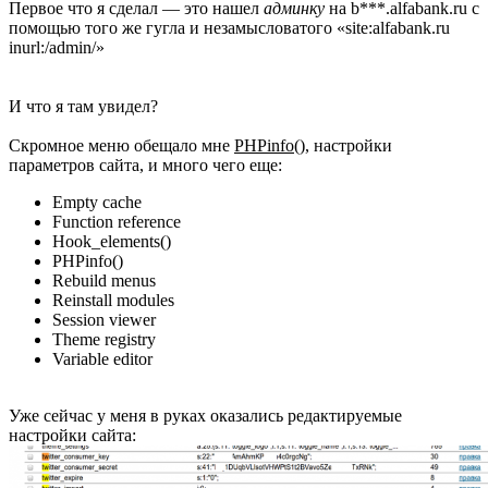
Первое что я сделал — это нашел
админку
на b***.alfabank.ru с
помощью того же гугла и незамысловатого «site:alfabank.ru
inurl:/admin/»
И что я там увидел?
Скромное меню обещало мне
PHPinfo()
, настройки
параметров сайта, и много чего еще:
Empty cache
Function reference
Hook_elements()
PHPinfo()
Rebuild menus
Reinstall modules
Session viewer
Theme registry
Variable editor
Уже сейчас у меня в руках оказались редактируемые
настройки сайта: