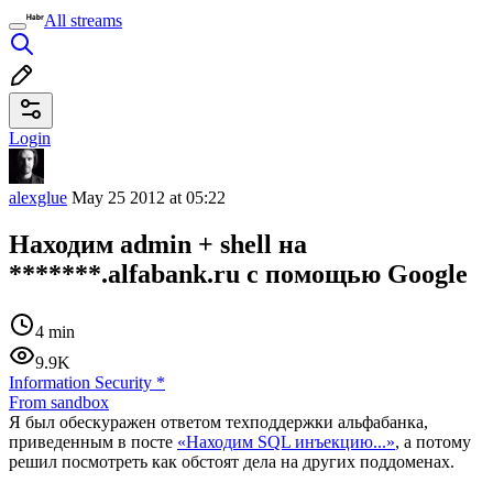
All streams
Login
alexglue
May 25 2012 at 05:22
Находим admin + shell на
*******.alfabank.ru с помощью Google
4 min
9.9K
Information Security
*
From sandbox
Я был обескуражен ответом техподдержки альфабанка,
приведенным в посте
«Находим SQL инъекцию...»
, а потому
решил посмотреть как обстоят дела на других поддоменах.