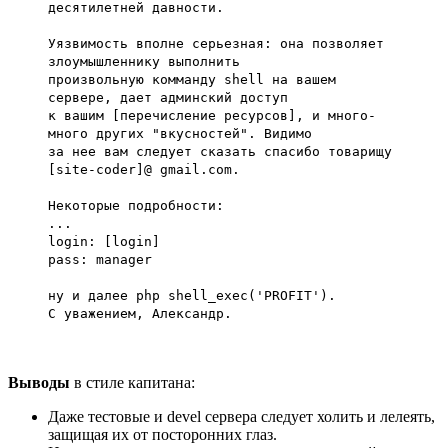
десятилетней давности.
Уязвимость вполне серьезная: она позволяет
злоумышленнику выполнить
произвольную комманду shell на вашем
сервере, дает админский доступ
к вашим [перечисление ресурсов], и много-
много других "вкусностей". Видимо
за нее вам следует сказать спасибо товарищу
[site-coder]@ gmail.com.
Некоторые подробности:
...
login: [login]
pass: manager
ну и далее php shell_exec('PROFIT').
С уважением, Александр.
Выводы
в стиле капитана:
Даже тестовые и devel сервера следует холить и лелеять,
защищая их от посторонних глаз.