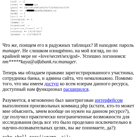
Что же, поищем его в радужных таблицах? И находим: пароль
manager
. Не слишком изощрённо, на мой взгляд, но по
крайней мере не «love/secret/sex/god». Успешно логинимся:
nm*****kaya@alfabank.ru:manager
.
Теперь мы обладаем правами зарегистрированного участника,
сотрудника банка, и админа сайта, что немаловажно. Помимо
того, что мы имеем
доступ
ко всем юзерам данного ресурса,
доступный нам функционал
расширился
.
Разумеется, я мгновенно был заинтригован
интерфейсом
выполнения произвольных комманд php (кстати, кто-то может
мне объяснить, зачем вообще он нужен на данном ресурсе?),
где получил практически неограниченные возможности для
исследования (ведь все это было проделано исключительно в
научно-познавательных целях, вы же понимаете, да?):
echo shell_exec('uname -a');
