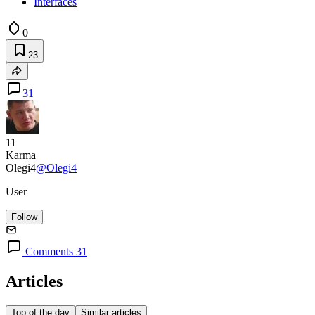
Interfaces
0
23
31
11
Karma
Olegi4
@Olegi4
User
Follow
Comments 31
Articles
Top of the day
Similar articles