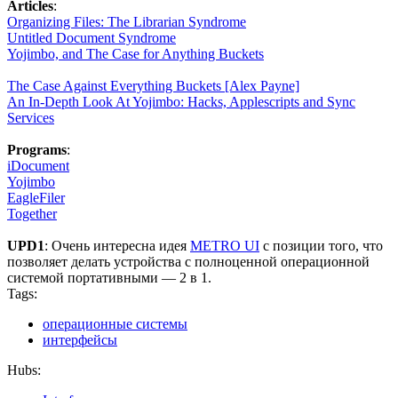
Articles
:
Organizing Files: The Librarian Syndrome
Untitled Document Syndrome
Yojimbo, and The Case for Anything Buckets
The Case Against Everything Buckets [Alex Payne]
An In-Depth Look At Yojimbo: Hacks, Applescripts and Sync
Services
Programs
:
iDocument
Yojimbo
EagleFiler
Together
UPD1
: Очень интересна идея
METRO UI
с позиции того, что
позволяет делать устройства с полноценной операционной
системой портативными — 2 в 1.
Tags:
операционные системы
интерфейсы
Hubs: