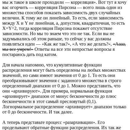
мы ж такое в школе проходили — корреляция». Вот тут я хочу
вас огорчить — корреляция Пирсона — всего лишь один из
множества способов показать зависимость двух случайных
величин. К тому же он линейный. То есть, если зависимость
между X и Y не линейная, а, допустим, квадратичная, то есть
X=Y^2, тогда корреляция Пирсона покажет отсутствие
зависимости. Но мы то знаем что это не так. Если вы не
задумывались об этом раньше, то сейчас у вас должны
появляться идеи — «Как же так?», «А что же делать?»,
«Аааа,
мы все умрем!»
Ответы на все эти непростые вопросы я
постараюсь дать под катом.
Для начала напомню, что кумулятивные функции
распределения могут быть определены на любых множествах
значений, но сами имеют значения от 0 до 1. То есть они
преобразовывают значения с заданного множества в строго
определенный диапазон от 0 до 1. Можно представить, что
они «архивируют». Для примера, нормальная функция
«архивирует» диапазон от минус бесконечности до плюс
бесконечности в этот самый пресловутый (0,1).
Логнормальное распределение «архивирует» диапазон только
от 0 до бесконечности. И так далее.
А теперь представьте процесс «разархивации». Его
проделывают обратные функции распределения. Их так же