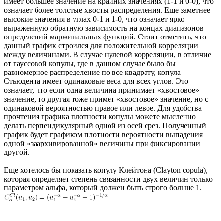
имеет большее значение на крайних значениях (1-1 и 0-0), что
означает более толстые хвосты распределения. Еще заметнее
высокие значения в углах 0-1 и 1-0, что означает ярко
выраженную обратную зависимость на концах диапазонов
определений маржинальных функций. Стоит отметить, что
данный график строился для положительной корреляции
между величинами. В случае нулевой корреляции, в отличие
от гауссовой копулы, где в данном случае было бы
равномерное распределение по все квадрату, копула
Стьюдента имеет одинаковые веса для всех углов. Это
означает, что если одна величина принимает «хвостовое»
значение, то другая тоже примет «хвостовое» значение, но с
одинаковой вероятностью правое или левое. Для удобства
прочтения графика плотности копулы можете мысленно
делать перпендикулярный одной из осей срез. Полученный
график будет графиком плотности вероятности выпадения
одной «заархивированной» величины при фиксировании
другой.
Еще хотелось бы показать копулу Клейтона (Clayton copula),
которая определяет степень связанности двух величин только
параметром альфа, который должен быть строго больше 1.