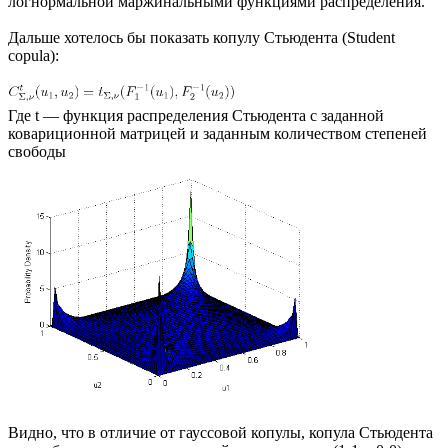
логнормальной маржинальными функциями распределения.
Дальше хотелось бы показать копулу Стьюдента (Student
copula):
Где t — функция распределения Стьюдента с заданной
ковариционной матрицей и заданным количеством степеней
свободы
Видно, что в отличие от гауссовой копулы, копула Стьюдента