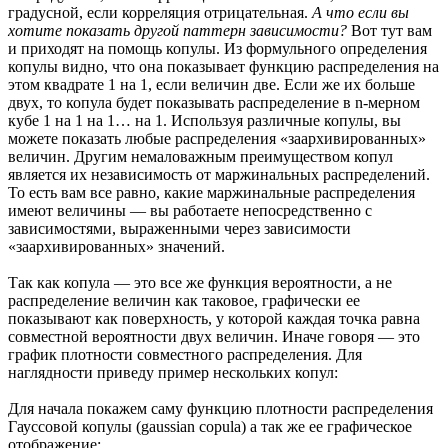
градусной, если корреляция отрицательная.
А что если вы
хотите показать другой паттерн зависимости?
Вот тут вам
и приходят на помощь копулы. Из формульного определения
копулы видно, что она показывает функцию распределения на
этом квадрате 1 на 1, если величин две. Если же их больше
двух, то копула будет показывать распределение в n-мерном
кубе 1 на 1 на 1… на 1. Используя различные копулы, вы
можете показать любые распределения «заархивированных»
величин. Другим немаловажным преимуществом копул
является их независимость от маржинальных распределений.
То есть вам все равно, какие маржинальные распределения
имеют величины — вы работаете непосредственно с
зависимостями, выраженными через зависимости
«заархивированных» значений.
Так как копула — это все же функция вероятности, а не
распределение величин как таковое, графически ее
показывают как поверхность, у которой каждая точка равна
совместной вероятности двух величин. Иначе говоря — это
график плотности совместного распределения. Для
наглядности приведу пример нескольких копул:
Для начала покажем саму функцию плотности распределения
Гауссовой копулы (gaussian copula) а так же ее графическое
отображение: