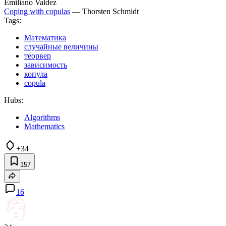
Emiliano Valdez
Coping with copulas
— Thorsten Schmidt
Tags:
Математика
случайные величины
теорвер
зависимость
копула
copula
Hubs:
Algorithms
Mathematics
+34
157
16