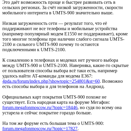
Это даёт возможность проще и быстрее развивать сеть в
сельских регионах. За счёт низкой загруженности, скорости
мобильного интернета в UMTS-900 значительно выше.
Низкая загруженность сети — результат того, что её
поддерживают не все телефоны и мобильные устройства
(например популярный модем E1550 не поддерживает), кроме
того многие телефоны при наличии слабого сигнала UMTS-
2100 и сильного UMTS-900 почему то остаются
подключенными к UMTS-2100.
К сожалению в телефонах и модемах нет ручного выбора
между UMTS-900 и UMTS-2100. Наверняка, какие-то скрытые
от пользователя способы выбора всё таки есть, например
удалось найти AT-команды для модема E367:
4pda.ru/forum/index.php?showtopic=254801&st=60
. Возможно
есть способы выбора и для телефонов на Андроид.
Официальных карт покрытия UMTS-900 похоже не
существует. Есть народная карта на форуме Мегафон:
forum.megafonmoscow.ru/?topic=18446
, но судя по всему она
устарела и сейчас покрытие гораздо больше.
На том же форуме есть большая тема о UMTS-900:
forum.megafonmoscow.ru/?topic=17827
.