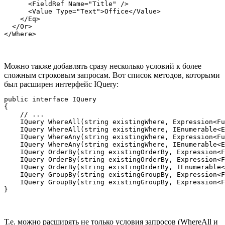
      <FieldRef Name="Title" />

      <Value Type="Text">Office</Value>

    </Eq>

  </Or>

Можно также добавлять сразу несколько условий к более
сложным строковым запросам. Вот список методов, которыми
был расширен интерфейс IQuery:
public interface IQuery

{

    // ...

    IQuery WhereAll(string existingWhere, Expression<Fu
    IQuery WhereAll(string existingWhere, IEnumerable<E
    IQuery WhereAny(string existingWhere, Expression<Fu
    IQuery WhereAny(string existingWhere, IEnumerable<E
    IQuery OrderBy(string existingOrderBy, Expression<F
    IQuery OrderBy(string existingOrderBy, Expression<F
    IQuery OrderBy(string existingOrderBy, IEnumerable<
    IQuery GroupBy(string existingGroupBy, Expression<F
    IQuery GroupBy(string existingGroupBy, Expression<F
Т.е. можно расширять не только условия запросов (WhereAll и