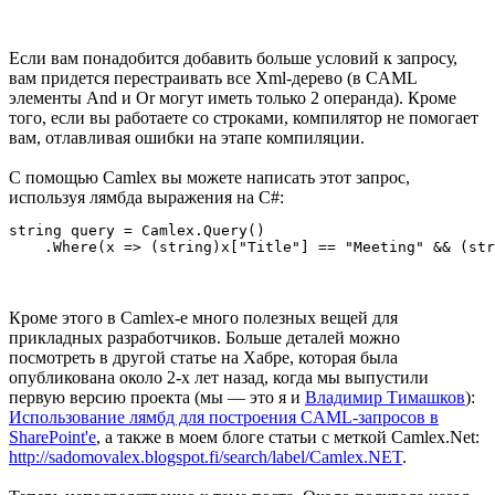
Если вам понадобится добавить больше условий к запросу,
вам придется перестраивать все Xml-дерево (в CAML
элементы And и Or могут иметь только 2 операнда). Кроме
того, если вы работаете со строками, компилятор не помогает
вам, отлавливая ошибки на этапе компиляции.
С помощью Camlex вы можете написать этот запрос,
используя лямбда выражения на C#:
string query = Camlex.Query()

Кроме этого в Camlex-е много полезных вещей для
прикладных разработчиков. Больше деталей можно
посмотреть в другой статье на Хабре, которая была
опубликована около 2-х лет назад, когда мы выпустили
первую версию проекта (мы — это я и
Владимир Тимашков
):
Использование лямбд для построения CAML-запросов в
SharePoint'е
, а также в моем блоге статьи с меткой Camlex.Net:
http://sadomovalex.blogspot.fi/search/label/Camlex.NET
.