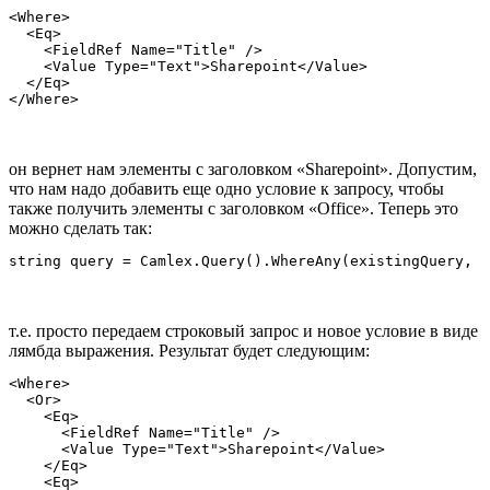
<Where>

  <Eq>

    <FieldRef Name="Title" />

    <Value Type="Text">Sharepoint</Value>

  </Eq>

он вернет нам элементы с заголовком «Sharepoint». Допустим,
что нам надо добавить еще одно условие к запросу, чтобы
также получить элементы с заголовком «Office». Теперь это
можно сделать так:
т.е. просто передаем строковый запрос и новое условие в виде
лямбда выражения. Результат будет следующим:
<Where>

  <Or>

    <Eq>

      <FieldRef Name="Title" />

      <Value Type="Text">Sharepoint</Value>

    </Eq>

    <Eq>
