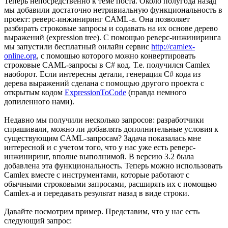
Теперь непосредственно к теме поста. Около полугода назад
мы добавили достаточно нетривиальную функциональность в
проект: реверс-инжиниринг CAML-а. Она позволяет
разбирать строковые запросы и содавать на их основе дерево
выражений (expression tree). С помощью реверс-инжиниринга
мы запустили бесплатный онлайн сервис
http://camlex-
online.org
, с помощью которого можно конвертировать
строковые CAML-запросы в C# код. Т.е. получился Camlex
наоборот. Если интересны детали, генерация C# кода из
дерева выражений сделана с помощью другого проекта с
открытым кодом
ExpressionToCode
(правда немного
допиленного нами).
Недавно мы получили несколько запросов: разработчики
спрашивали, можно ли добавлять дополнительные условия к
существующим CAML-запросам? Задача показалась мне
интересной и с учетом того, что у нас уже есть реверс-
инжиниринг, вполне выполнимой. В версию 3.2 была
добавлена эта функциональность. Теперь можно использовать
Camlex вместе с инструментами, которые работают с
обычными строковыми запросами, расширять их с помощью
Camlex-а и передавать результат назад в виде строки.
Давайте посмотрим пример. Представим, что у нас есть
следующий запрос: