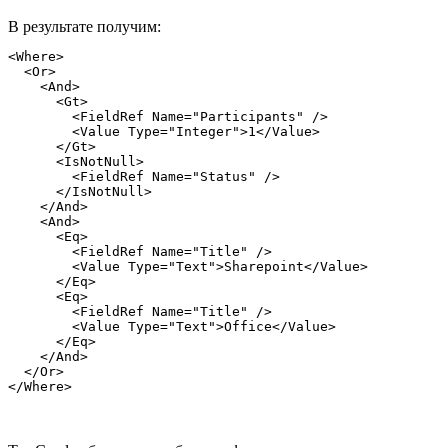
В результате получим:
<Where>

  <Or>

    <And>

      <Gt>

        <FieldRef Name="Participants" />

        <Value Type="Integer">1</Value>

      </Gt>

      <IsNotNull>

        <FieldRef Name="Status" />

      </IsNotNull>

    </And>

    <And>

      <Eq>

        <FieldRef Name="Title" />

        <Value Type="Text">Sharepoint</Value>

      </Eq>

      <Eq>

        <FieldRef Name="Title" />

        <Value Type="Text">Office</Value>

      </Eq>

    </And>

  </Or>
