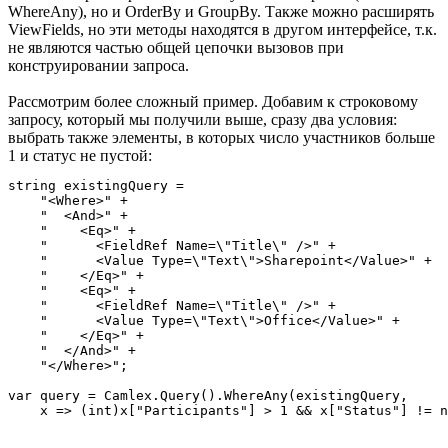
WhereAny), но и OrderBy и GroupBy. Также можно расширять
ViewFields, но эти методы находятся в другом интерфейсе, т.к.
не являются частью общей цепочки вызовов при
конструировании запроса.
Рассмотрим более сложный пример. Добавим к строковому
запросу, который мы получили выше, сразу два условия:
выбрать также элементы, в которых число участников больше
1 и статус не пустой:
string existingQuery =

    "<Where>" +

    "  <And>" +

    "    <Eq>" +

    "      <FieldRef Name=\"Title\" />" +

    "      <Value Type=\"Text\">Sharepoint</Value>" +

    "    </Eq>" +

    "    <Eq>" +

    "      <FieldRef Name=\"Title\" />" +

    "      <Value Type=\"Text\">Office</Value>" +

    "    </Eq>" +

    "  </And>" +

    "</Where>";

var query = Camlex.Query().WhereAny(existingQuery,
