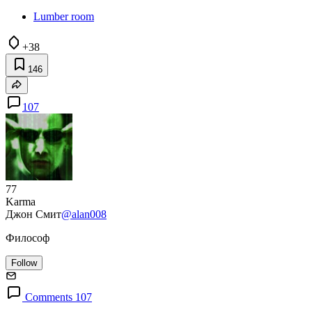
Lumber room
+38
146
107
77
Karma
Джон Смит
@alan008
Философ
Follow
Comments 107