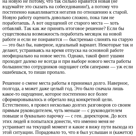
на новую не потому, что так сильно нравится новая (не
вздумайте это сказать на собеседовании!), а потому что
постепенно накапливается негатив по отношению к старой.
Новую работу оценить довольно сложно, пока там не
поработаешь. А вот ощущений от старого места — хоть
отбавляй. Так как же принять итоговое решение? Если бы
существовала возможность поработать месяцок на новой
работе и если не понравится — быстренько слинять на старую
— это был бы, наверное, идеальный вариант. Некоторые так и
делают, устраиваясь на время отпуска на основной работе
неофициально на новое место. Однако, такой финт ушами
проходит далеко не всегда и при выборе нового места работы
большинство сотрудников ощущают себя саперами — уж если
ошибешься, то пиши пропало.
Решение о смене места работы я принимал долго. Наверное,
полгода, а может даже целый год. Это было сначала лишь
какое-то ощущение, которое постепенно все более
сформировывалось и обретало вид конкретной цели.
Естественно, я провел несколько долгих разговоров со своим
прямым руководителем, чуть меньше — с руководителем
повыше и буквально парочку — с ген. директором. До всех
этих людей я попытался донести, что именно меня не
устраивает на текущий момент и какие я вижу пути выхода из
этой ситуации. Порадовало то, что я был услышан и (кажется)