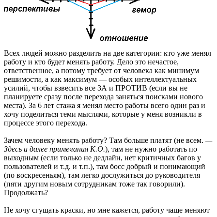
Всех людей можно разделить на две категории: кто уже менял
работу и кто будет менять работу. Дело это нечастое,
ответственное, а потому требует от человека как минимум
решимости, а как максимум — особых интеллектуальных
усилий, чтобы взвесить все ЗА и ПРОТИВ (если вы не
планируете сразу после перехода заняться поисками нового
места). За 6 лет стажа я менял место работы всего один раз и
хочу поделиться теми мыслями, которые у меня возникли в
процессе этого перехода.
Зачем человеку менять работу? Там больше платят (не всем.
—
Здесь и далее примечания К.О.
), там не нужно работать по
выходным (если только не дедлайн, нет критичных багов у
пользователей и т.д. и т.п.), там босс добрый и понимающий
(по воскресеньям), там легко дослужитьcя до руководителя
(пяти другим новым сотрудникам тоже так говорили).
Продолжать?
Не хочу сгущать краски, но мне кажется, работу чаще меняют