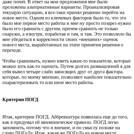
даже понят. В ответ на мои предложения мне были
преложены альтернативные варианты. Проанализировав
текущую ситуацию, я все-таки принял решение перейти на
новое место. Одним из ключевых факторов было то, что это
было мое первое место работы и мне ну просто позарез нужно
было его сравнить с другим, причем сравнить не только
снаружи, а изнутри, поработав и там, и там. Это позволило бы
мне убедиться в корректности своих «внешних» оценок
нового места, выработанных на этапе принятия решения о
переходе.
Чтобы сравнивать, нужно иметь какие-то показатели, которые
можно хоть как-то оценить. Путем долгих размышлений я для
себя вывел четыре слабо зависящих друг от друга фактора,
которые, по моему мнению, позволяют наиболее показательно
охарактеризовать то или иное место работы.
Критерии ПОГД
Итак, критерии ПОГД. Аббревиатура появилась еще до того,
как я придумал ей мнемоническое правило. ПОГД легко
запомнить, потому что и внешне, и по смыслу похоже на
слово ПОГоДа. Итак, какая же ПОГоДа на новом месте