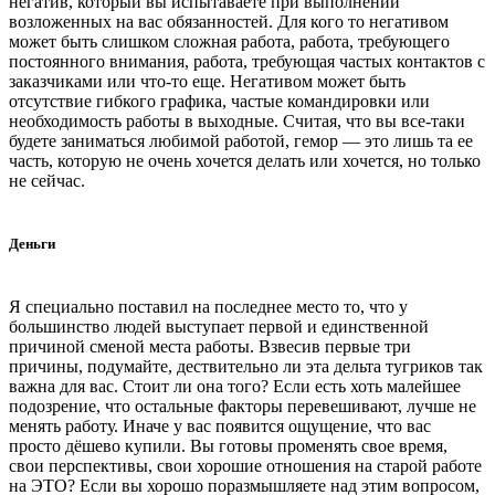
негатив, который вы испытаваете при выполнении
возложенных на вас обязанностей. Для кого то негативом
может быть слишком сложная работа, работа, требующего
постоянного внимания, работа, требующая частых контактов с
заказчиками или что-то еще. Негативом может быть
отсутствие гибкого графика, частые командировки или
необходимость работы в выходные. Считая, что вы все-таки
будете заниматься любимой работой, гемор — это лишь та ее
часть, которую не очень хочется делать или хочется, но только
не сейчас.
Деньги
Я специально поставил на последнее место то, что у
большинство людей выступает первой и единственной
причиной сменой места работы. Взвесив первые три
причины, подумайте, дествительно ли эта дельта тугриков так
важна для вас. Стоит ли она того? Если есть хоть малейшее
подозрение, что остальные факторы перевешивают, лучше не
менять работу. Иначе у вас появится ощущение, что вас
просто дёшево купили. Вы готовы променять свое время,
свои перспективы, свои хорошие отношения на старой работе
на ЭТО? Если вы хорошо поразмышляете над этим вопросом,