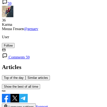
59
36
Karma
Миша Генаев
@genaev
User
Follow
Comments 59
Articles
Top of the day
Similar articles
Show the best of all time
Support
Language settings