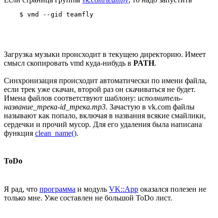
    $ vmd --gid teamfly
Загрузка музыки происходит в текущею директорию. Имеет
смысл скопировать vmd куда-нибудь в
PATH
.
Синхронизация происходит автоматически по имени файла,
если трек уже скачан, второй раз он скачиваться не будет.
Имена файлов соответствуют шаблону:
исполнитель-
название_трека-id_трека.mp3
. Зачастую в vk.com файлы
называют как попало, включая в названия всякие смайлики,
сердечки и прочий мусор. Для его удаления была написана
функция
clean_name()
.
ToDo
Я рад, что
программа
и модуль
VK::App
оказался полезен не
только мне. Уже составлен не большой ToDo лист.