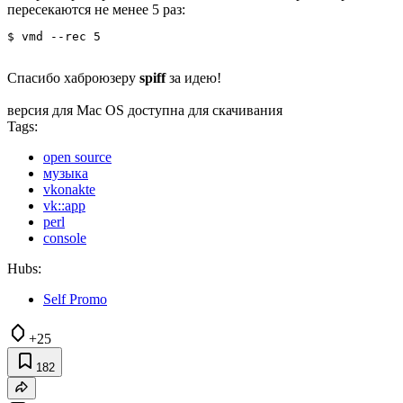
пересекаются не менее 5 раз:
Спасибо хаброюзеру
spiff
за идею!
версия для Mac OS доступна для скачивания
Tags:
open source
музыка
vkonakte
vk::app
perl
console
Hubs:
Self Promo
+25
182