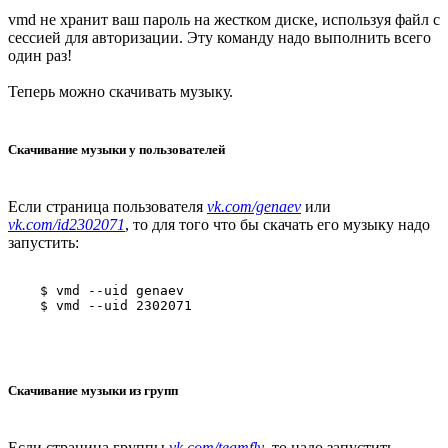
vmd не хранит ваш пароль на жестком диске, используя файл с
сессией для авторизации. Эту команду надо выполнить всего
один раз!
Теперь можно скачивать музыку.
Скачивание музыки у пользователей
Если страница пользователя
vk.com/genaev
или
vk.com/id2302071
, то для того что бы скачать его музыку надо
запустить:
    $ vmd --uid genaev

    $ vmd --uid 2302071
Скачивание музыки из групп
Если страница группы
vk.com/teamfly
, то надо запустить