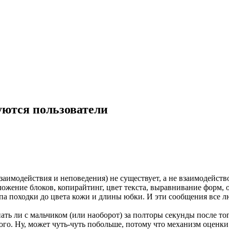
уются пользователи
аимодействия и неповедения) не существует, а не взаимодейств
положение блоков, копирайтинг, цвет текста, выравнивание форм,
типа походки до цвета кожи и длины юбки. И эти сообщения все
ть ли с мальчиком (или наоборот) за полторы секунды после тог
го. Ну, может чуть-чуть побольше, потому что механизм оценки