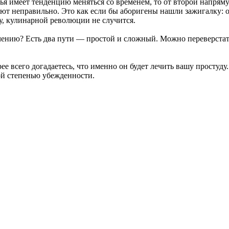
тья имеет тенденцию меняться со временем, то от второй напрям
зуют неправильно. Это как если бы аборигены нашли зажигалку: 
су, кулинарной революции не случится.
ачению? Есть два пути — простой и сложный. Можно переверстать
ее всего догадаетесь, что именно он будет лечить вашу простуду
ной степенью убежденности.