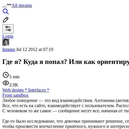
All streams
Login
limmm
Jul 12 2012 at 07:19
Где я? Куда я попал? Или как ориентир
5 min
2.9K
Web design
*
Interfaces
*
From sandbox
Любое поведение — это вид взаимодействия. Антонима (антивз
Все, что есть на сайте, взаимодействует с пользователем. Рас
С человеком то же самое — сообщение несет все, начиная от 
Где-то было исследование, что девочки принимают решение, спа
чтобы произвести впечатление приятного, нужного и интересно