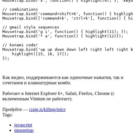
Mousetrap.bind('x', function() { highlight(4); }, 'keyu
// combinations

Mousetrap.bind('command+shift+K', function() { highligh
Mousetrap.bind(['command+k', 'ctrl+k'], function() { hi
// gmail style sequences

Mousetrap.bind('g i', function() { highlight(11); });

Mousetrap.bind('* a', function() { highlight(12)});

// konami code!

Mousetrap.bind('up up down down left right left right b
    highlight([15, 16, 17]);

Как видно, поддерживаются как одиночные нажатия, так и
сочетания и клавиатурные комбо.
Работает в Internet Explorer 6+, Safari, Firefox, Chrome (с
включенным Vimium не работает).
Пробуйте —
craig.is/killing/mice
Tags:
javascript
mousetrap