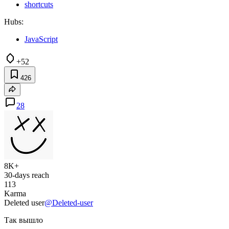
shortcuts
Hubs:
JavaScript
+52
426
28
8K+
30-days reach
113
Karma
Deleted user
@Deleted-user
Так вышло