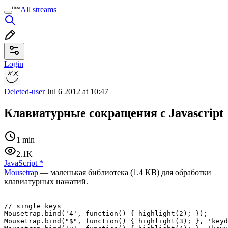
All streams
Login
Deleted-user
Jul 6 2012 at 10:47
Клавиатурные сокращения с Javascript
1 min
2.1K
JavaScript
*
Mousetrap
— маленькая библиотека (1.4 KB) для обработки
клавиатурных нажатий.
// single keys

Mousetrap.bind('4', function() { highlight(2); });

Mousetrap.bind("$", function() { highlight(3); }, 'keyd