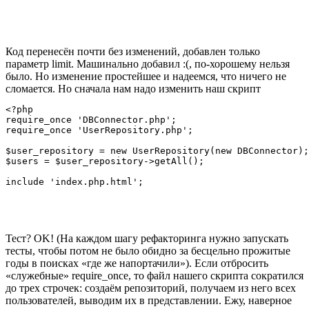
Код перенесён почти без изменений, добавлен только
параметр limit. Машинально добавил :(, по-хорошему нельзя
было. Но изменение простейшее и надеемся, что ничего не
сломается. Но сначала нам надо изменить наш скрипт
<?php

require_once 'DBConnector.php';

require_once 'UserRepository.php';

$user_repository = new UserRepository(new DBConnector);

$users = $user_repository->getAll();

Тест? OK! (На каждом шагу рефакторинга нужно запускать
тесты, чтобы потом не было обидно за бесцельно прожитые
годы в поисках «где же напортачили»). Если отбросить
«служебные» require_once, то файл нашего скрипта сократился
до трех строчек: создаём репозиторий, получаем из него всех
пользователей, выводим их в представлении. Ежу, наверное