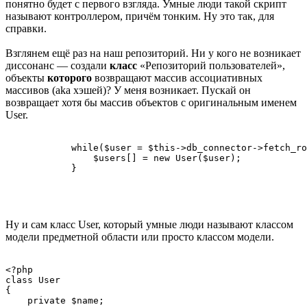
понятно будет с первого взгляда. Умные люди такой скрипт
называют контроллером, причём тонким. Ну это так, для
справки.
Взглянем ещё раз на наш репозиторий. Ни у кого не возникает
диссонанс — создали
класс
«Репозиторий пользователей»,
объекты
которого
возвращают массив ассоциативных
массивов (aka хэшей)? У меня возникает. Пускай он
возвращает хотя бы массив объектов с оригинальным именем
User.
            while($user = $this->db_connector->fetch_ro
                $users[] = new User($user);

Ну и сам класс User, который умные люди называют классом
модели предметной области или просто классом модели.
<?php

class User

{

    private $name;
