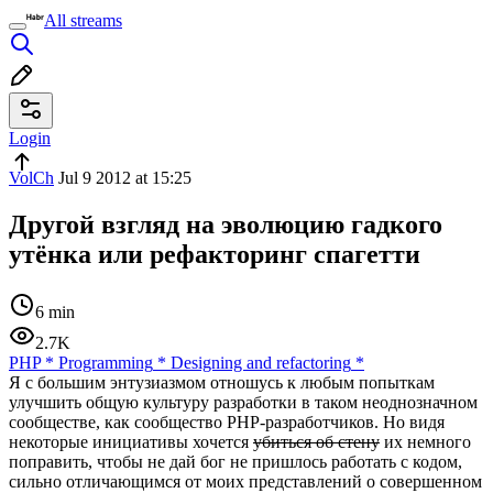
All streams
Login
VolCh
Jul 9 2012 at 15:25
Другой взгляд на эволюцию гадкого
утёнка или рефакторинг спагетти
6 min
2.7K
PHP
*
Programming
*
Designing and refactoring
*
Я с большим энтузиазмом отношусь к любым попыткам
улучшить общую культуру разработки в таком неоднозначном
сообществе, как сообщество PHP-разработчиков. Но видя
некоторые инициативы хочется
убиться об стену
их немного
поправить, чтобы не дай бог не пришлось работать с кодом,
сильно отличающимся от моих представлений о совершенном