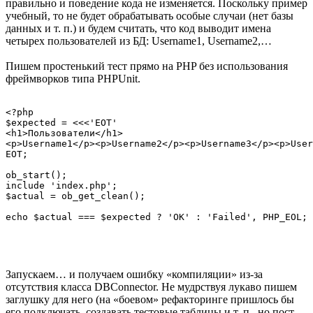
правильно и поведение кода не изменяется. Поскольку пример
учебный, то не будет обрабатывать особые случаи (нет базы
данных и т. п.) и будем считать, что код выводит имена
четырех пользователей из БД: Username1, Username2,…
Пишем простенький тест прямо на PHP без использования
фреймворков типа PHPUnit.
<?php

$expected = <<<'EOT'

<h1>Пользователи</h1>

<p>Username1</p><p>Username2</p><p>Username3</p><p>User
EOT;

ob_start();

include 'index.php';

$actual = ob_get_clean();

Запускаем… и получаем ошибку «компиляции» из-за
отсутствия класса DBConnector. Не мудрствуя лукаво пишем
заглушку для него (на «боевом» рефакторинге пришлось бы
его подключать, создавать тестовые таблицы и т. п., но пост