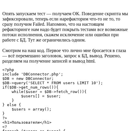
Опять запускаем тест — получаем ОК. Поведение скрипта мы
зафиксировали, теперь если нарефакторим что-то не то, то
сразу получим Failed. Напомню, что на настоящем
рефакторинге нам надо будет покрыть тестами все возможные
потоки исполнения, скажем исключение или ошибки при
работе с БД. Тут же ограничились одним.
Смотрим на наш код. Первое что лично мне бросается в глаза
— всё перемешано заголовок, запрос к БД, вывод. Решено,
разделяем на получение записей и вывод html.
<?php

include 'DBConnector.php';

$DB = new DBConnector;

$DB->query('SELECT * FROM users LIMIT 10');

if($DB->get_num_rows()){

    while($user = $DB->fetch_row()){

        $users[] = $user;

    }

} else {

    $users = array();

}

?>

<h1>Пользователи</h1>

<?
