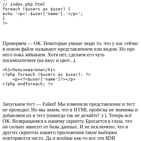
// index.php.html

foreach ($users as $user) {

echo '<p>'.$user['name'].'</p>';

}

Проверяем — ОК. Некоторые умные люди то, что у нас сейчас
в новом файле называют представлением или видом. Но про
него пока забываем. Хотя нет, сделаем его чуть
посимпатичнее (на вкус и цвет...).
<h1>Пользователи</h1>

<?php foreach ($users as $user): ?>

    <p><?=$user['name']?></p>

Запускаем тест — Failed! Мы изменили представление и тест
не проходит. Но мы знаем, что в HTML пробелы не значимы и
добавляем их в тест (никогда так не делайте! :) ). Теперь всё
ОК. Возвращаемся к нашему скрипту. Бросается в глаза, что
он сильно зависит от базы данных. И не исключено, что в
других скриптах нашего приложения такие выборки
повторяются часто. Да и вообще как-то все эти $DB