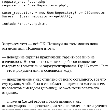
require_once 'User.php';

require_once 'UserRepository.php';

$user_repository = new UserRepository(new DBConnector);

$users = $user_repository->getAll();

Запускаем тест — всё ОК! Пожалуй на этом можно пока
остановиться. Подведём итоги:
— поведение скрипта практически гарантированно не
изменилось. Не считая нескольких проблеов появление
которых мы заметили и задокументировали. Где? В тесте! Тест
— это и документация к основному коду.
— представление у нас отделено от всего остального, всё что
ему нужно, чтобы был в его области видимости массив users
из объектов с методом getName(). Можем тестировать его
отдельно.
— сложная (хе-хе) работа с базой данных у нас
инкапсулирована в репозитории что не отвлекает от изучения