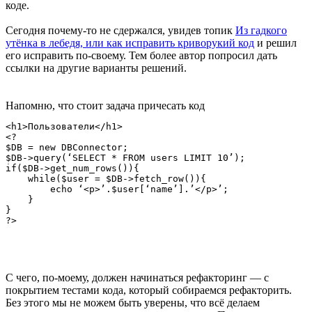
коде.
Сегодня почему-то не сдержался, увидев топик
Из гадкого
утёнка в лебедя, или как исправить криворукий код
и решил
его исправить по-своему. Тем более автор попросил дать
ссылки на другие варианты решений.
Напомню, что стоит задача причесать код
<h1>Пользователи</h1>

<?

$DB = new DBConnector;

$DB->query(‘SELECT * FROM users LIMIT 10’);

if($DB->get_num_rows()){

    while($user = $DB->fetch_row()){

        echo ‘<p>’.$user[‘name’].’</p>’;

    }

}

С чего, по-моему, должен начинаться рефакторинг — с
покрытием тестами кода, который собираемся рефакторить.
Без этого мы не можем быть уверены, что всё делаем