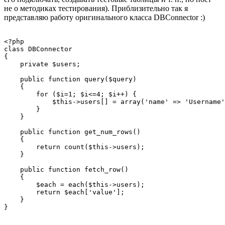
не о методиках тестирования). Приблизительно так я
представляю работу оригинального класса DBConnector :)
<?php

class DBConnector

{

    private $users;

    public function query($query)

    {

        for ($i=1; $i<=4; $i++) {

            $this->users[] = array('name' => 'Username'
        }

    }

    public function get_num_rows()

    {

        return count($this->users);

    }

    public function fetch_row()

    {

        $each = each($this->users);

        return $each['value'];

    }
