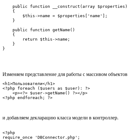
    public function __construct(array $properties)

    {

        $this->name = $properties['name'];

    }

    public function getName()

    {

        return $this->name;

    }

Изменяем представление для работы с массивом объектов
<h1>Пользователи</h1>

<?php foreach ($users as $user): ?>

    <p><?= $user->getName() ?></p>

и добавляем декларацию класса модели в контроллер.
<?php

require_once 'DBConnector.php';
