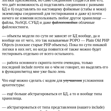
логики приложения, но само соединение создаётся вне его,
что даёт возможность а) подставлять соединения с разными
БД и б) подставлять по настоящему фэйковые (стабы и моки)
экземпляры соединений для тестирования и даже в) почти
ничего не изменяя использовать любое другое хранилище —
файлы, NoSQL СУБД и даже
файлопомойки
облачные
файлохостинги.
— объекты модели по сути не зависят от БД вообще, да и
вообще ни от чего, это так называемые POPO — Plain Old PHP
Objects (плоские старые PHP объекты). Пока по сути никакой
логики в них нет, но когда появится её также можно будет
тестировать отдельно от всего остального.
— работа основного скрипта почти очевидна, только
последний include почти ни о чём не говорит, но выделять его
в функцию/метод мне уже было лень
Что ещё можно сделать с кодом для
улучшения
усложнения
архитектуры:
— ещё больше абстрагироваться от БД, а то и вообще типа
хранилища.
— абстрагироваться от типа представления (нашего include)