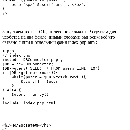
foreach ($users as $user) {

    echo '<p>'.$user['name'].'</p>';

}

Запускаем тест — OK, ничего не сломали. Разделяем для
удобства на два файла, иными словами выносим всё что
связано с html в отдельный файл index.php.html:
<?php

// index.php

include 'DBConnector.php';

$DB = new DBConnector;

$DB->query('SELECT * FROM users LIMIT 10');

if($DB->get_num_rows()){

    while($user = $DB->fetch_row()){

        $users[] = $user;

    }

} else {

    $users = array();

}

<h1>Пользователи</h1>

<?
