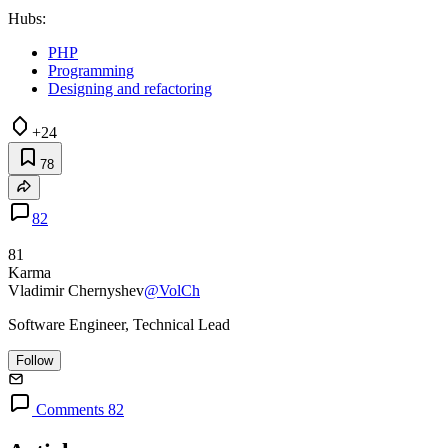
Hubs:
PHP
Programming
Designing and refactoring
+24
78
82
81
Karma
Vladimir Chernyshev
@VolCh
Software Engineer, Technical Lead
Follow
Comments 82