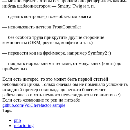
— можно сделать, чтобы без проблем оно рендерилось каким-
нибудь шаблонизатором — Smarty, Twig и т. п.
— сделать контроллер тоже объектом класса
— использовать паттерн FrontController
— без особого труда прикрутить другие сторонние
компоненты (ORM, роутеры, конфиги и т. п.)
— перевести код на фреймворк, например Symfony2 :)
— покрыть нормальными тестами, от модульных (юнит) до
приёмочных.
Если есть интерес, то это может быть первой статьёй
небольшого цикла. Только сначала бы не помешало усложнить
исходный пример говнокода до чего-то более-менее
работающего и хоть немного неочевидного и говнистого :)
Если есть желающие то реп на гитхабе
github.com/VolCh/refactor-sample
Tags:
php
refactoring