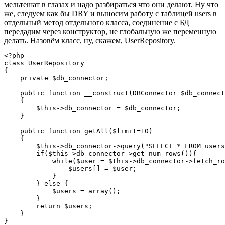
мельтешат в глазах и надо разбираться что они делают. Ну что
же, следуем как бы DRY и выносим работу с таблицей users в
отдельный метод отдельного класса, соединение с БД
передадим через конструктор, не глобальную же переменную
делать. Назовём класс, ну, скажем, UserRepository.
<?php

class UserRepository

{

    private $db_connector;

    public function __construct(DBConnector $db_connect
    {

        $this->db_connector = $db_connector;

    }

    public function getAll($limit=10)

    {

        $this->db_connector->query("SELECT * FROM users
        if($this->db_connector->get_num_rows()){

            while($user = $this->db_connector->fetch_ro
                $users[] = $user;

            }

        } else {

            $users = array();

        }

        return $users;

    }
