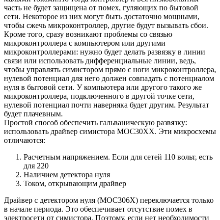
часть не будет защищена от помех, гуляющих по бытовой
сети. Некоторое из них могут быть достаточно мощными,
чтобы сжечь микроконтроллер, другие будут вызывать сбои.
Кроме того, сразу возникают проблемы со связью
микроконтроллера с компьютером или другими
микроконтроллерами: нужно будет делать развязку в линии
связи или использовать дифференциальные линии, ведь,
чтобы управлять симистором прямо с ноги микроконтроллера,
нулевой потенциал для него должен совпадать с потенциалом
нуля в бытовой сети. У компьютера или другого такого же
микроконтроллера, подключенного в другой точке сети,
нулевой потенциал почти наверняка будет другим. Результат
будет плачевным.
Простой способ обеспечить гальваническую развязку:
использовать драйвер симистора MOC30XX. Эти микросхемы
отличаются:
Расчетным напряжением. Если для сетей 110 вольт, есть
для 220
Наличием детектора нуля
Током, открывающим драйвер
Драйвер с детектором нуля (MOC306X) переключается только
в начале периода. Это обеспечивает отсутствие помех в
электросети от симистора. Поэтому, если нет необходимости