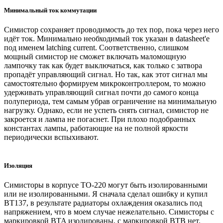
Минимальный ток коммутации
Симистор сохраняет проводимость до тех пор, пока через него
идёт ток. Минимально необходимый ток указан в datasheet'е
под именем latching current. Соответственно, слишком
мощный симистор не сможет включать маломощную
лампочку так как будет выключаться, как только с затвора
пропадёт управляющий сигнал. Но так, как этот сигнал мы
самостоятельно формируем микроконтроллером, то можно
удерживать управляющий сигнал почти до самого конца
полупериода, тем самым убрав ограничение на минимальную
нагрузку. Однако, если не успеть снять сигнал, симистор не
закроется и лампа не погаснет. При плохо подобранных
константах лампы, работающие на не полной яркости
периодически вспыхивают.
Изоляция
Симисторы в корпусе TO-220 могут быть изолированными
или не изолированными. Я сначала сделал ошибку и купил
BT137, в результате радиаторы охлаждения оказались под
напряжением, что в моем случае нежелательно. Симисторы с
маркировкой BTA изолированы, с маркировкой BTB нет.