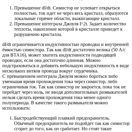
Превышение dI/dt. Симистор не успевает открыться
полностью, ток идет не через весь кристалл, образуются
локальные горячие области, выжигающие кристалл.
Превышение интеграла Джоуля I^2t. Задает количество
теплоты, накопление которой в кристалле приведет к
разрушению кристалла.
dI/dt ограничивается индуктивностью проводки и внутренней
ёмкостью симистора. Так как dI/dt достаточно велика (50 А/с
для BTA16), может хватить индуктивности подводящей
проводки, если она достаточно длинная. Можно
подстраховаться и добавить небольшую индуктивность в виде
нескольких витков провода вокруг сердечника.
С превышением интеграла Джоуля можно бороться либо
уменьшая время прохождения тока через симистор, либо
ограничивая ток. Так как симистор не закроется, пока ток не
перейдет через ноль, не вводя дополнительных размыкателей
нельзя сделать время прохождения тока менее одного
полупериода. В качестве такого размыкателя можно
использовать:
Быстродействующий плавкий предохранитель.
Обычный предохранитель не подойдет так как симистор
сгорит до того, как он сработает. Но стоят такие