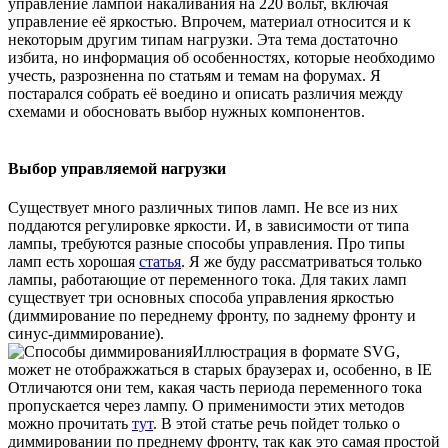
управление лампой накаливания на 220 вольт, включая
управление её яркостью. Впрочем, материал относится и к
некоторым другим типам нагрузки. Эта тема достаточно
избита, но информация об особенностях, которые необходимо
учесть, разрозненна по статьям и темам на форумах. Я
постарался собрать её воедино и описать различия между
схемами и обосновать выбор нужных компонентов.
Выбор управляемой нагрузки
Существует много различных типов ламп. Не все из них
поддаются регулировке яркости. И, в зависимости от типа
лампы, требуются разные способы управления. Про типы
ламп есть хорошая
статья
. Я же буду рассматриваться только
лампы, работающие от переменного тока. Для таких ламп
существует три основных способа управления яркостью
(диммирование по переднему фронту, по заднему фронту и
синус-диммирование).
Иллюстрация в формате SVG,
может не отображжаться в старых браузерах и, особенно, в IE
Отличаются они тем, какая часть периода переменного тока
пропускается через лампу. О применимости этих методов
можно прочитать
тут
. В этой статье речь пойдет только о
диммировании по преднему фронту, так как это самая простой