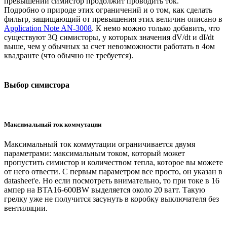
превышении симистор продолжит проводить ток.
Подробно о природе этих ограничений и о том, как сделать
фильтр, защищающий от превышения этих величин описано в
Application Note AN-3008
. К немо можно только добавить, что
существуют 3Q симисторы, у которых значения dV/dt и dI/dt
выше, чем у обычных за счет невозможности работать в 4ом
квадранте (что обычно не требуется).
Выбор симистора
Максимальный ток коммутации
Максимальный ток коммутации ограничивается двумя
параметрами: максимальным током, который может
пропустить симистор и количеством тепла, которое вы можете
от него отвести. С первым параметром все просто, он указан в
datasheet'е. Но если посмотреть внимательно, то при токе в 16
ампер на BTA16-600BW выделяется около 20 ватт. Такую
грелку уже не получится засунуть в коробку выключателя без
вентиляции.