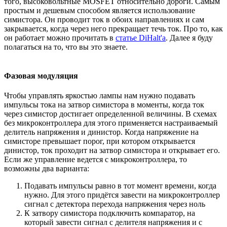
того, высоковольтные MOSFET относительно дороги. Самым
простым и дешевым способом является использование
симистора. Он проводит ток в обоих направлениях и сам
закрывается, когда через него прекращает течь ток. Про то, как
он работает можно прочитать в
статье DiHalt'а
. Далее я буду
полагаться на то, что вы это знаете.
Фазовая модуляция
Чтобы управлять яркостью лампы нам нужно подавать
импульсы тока на затвор симистора в моменты, когда ток
через симистор достигает определенной величины. В схемах
без микроконтроллера для этого применяется настраиваемый
делитель напряжения и динистор. Когда напряжение на
симисторе превышает порог, при котором открывается
динистор, ток проходит на затвор симистора и открывает его.
Если же управление ведется с микроконтроллера, то
возможны два варианта:
Подавать импульсы равно в тот момент времени, когда
нужно. Для этого придётся завести на микроконтроллер
сигнал с детектора перехода напряжения через ноль
К затвору симистора подключить компаратор, на
который завести сигнал с делителя напряжения и с