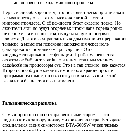
аналогового выхода микроконтроллера
Первый способ хорош тем, что позволяет легко организовать
гальваническую развязку высоковольтной части и
микроконтроллера. О её важности будет сказано позже. Но
любители arduino будут огорчены: чтобы лапа горела ровно,
не вспыхивая и не погасая, импульсы нужно подавать
вовремя. Для этого управлять выводом нужно из прерывания
таймера, а моменты перехода напряжения через ноль
фиксировать с помощью «input capture». Это
«недокументированные» функции. Проблема решается
отказом от библиотек arduino и внимательным чтением
datasheet'а на процессоры avr. Это не так сложно, как кажется.
Второй способ управления симистором крайне прост в
программном плане, но из-за отсутствия гальванической
развязки я бы не стал его применять.
Гальваническая развязка
Самый простой способ управлять симистором — это
подключить к затвору ножку микроконтроллера. Есть даже
специальная серия симисторов BTA-600SW управляемых
малыми токами.Но тогда контроллер и вся низковольтная