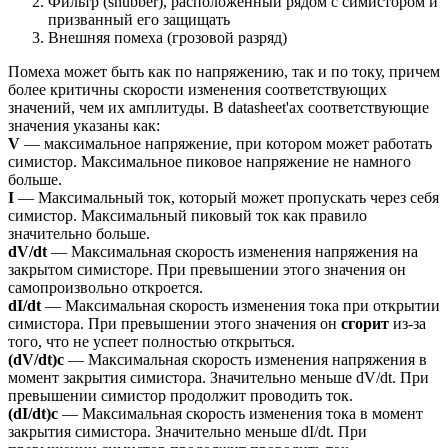
Фильтр (snubber), расположенный рядом с симистором и
призванный его защищать
Внешняя помеха (грозовой разряд)
Помеха может быть как по напряжению, так и по току, причем
более критичны скорости изменения соответствующих
значений, чем их амплитуды. В datasheet'ах соответствующие
значения указаны как:
V
— максимальное напряжение, при котором может работать
симистор. Максимальное пиковое напряжение не намного
больше.
I
— Максимальный ток, который может пропускать через себя
симистор. Максимальный пиковый ток как правило
значительно больше.
dV/dt
— Максимальная скорость изменения напряжения на
закрытом симисторе. При превышении этого значения он
самопроизвольно откроется.
dI/dt
— Максимальная скорость изменения тока при открытии
симистора. При превышении этого значения он
сгорит
из-за
того, что не успеет полностью открыться.
(dV/dt)c
— Максимальная скорость изменения напряжения в
момент закрытия симистора. Значительно меньше dV/dt. При
превышении симистор продолжит проводить ток.
(dI/dt)c
— Максимальная скорость изменения тока в момент
закрытия симистора. Значительно меньше dI/dt. При