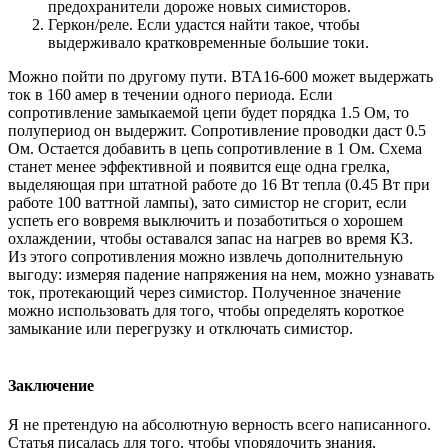
предохранители дороже новых симисторов.
Геркон/реле. Если удастся найти такое, чтобы
выдерживало кратковременные большие токи.
Можно пойти по другому пути. BTA16-600 может выдержать
ток в 160 амер в течении одного периода. Если
сопротивление замыкаемой цепи будет порядка 1.5 Ом, то
полупериод он выдержит. Сопротивление проводки даст 0.5
Ом. Остается добавить в цепь сопротивление в 1 Ом. Схема
станет менее эффективной и появится еще одна грелка,
выделяющая при штатной работе до 16 Вт тепла (0.45 Вт при
работе 100 ваттной лампы), зато симистор не сгорит, если
успеть его вовремя выключить и позаботиться о хорошем
охлаждении, чтобы оставался запас на нагрев во время КЗ.
Из этого сопротивления можно извлечь дополнительную
выгоду: измеряя падение напряжения на нем, можно узнавать
ток, протекающий через симистор. Полученное значение
можно использовать для того, чтобы определять короткое
замыкание или перегрузку и отключать симистор.
Заключение
Я не претендую на абсолютную верность всего написанного.
Статья писалась для того, чтобы упорядочить знания,