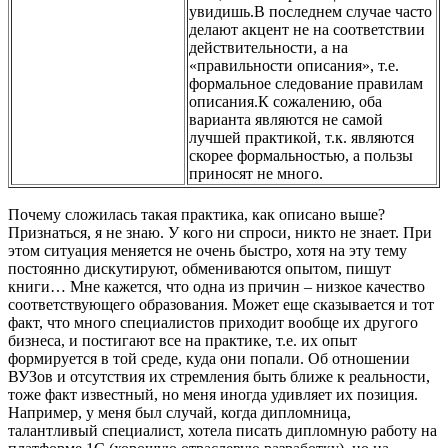
увидишь.В последнем случае часто
делают акцент не на соответствии
действительности, а на
«правильности описания», т.е.
формальное следование правилам
описания.К сожалению, оба
варианта являются не самой
лучшей практикой, т.к. являются
скорее формальностью, а пользы
приносят не много.
Почему сложилась такая практика, как описано выше?
Признаться, я не знаю. У кого ни спроси, никто не знает. При
этом ситуация меняется не очень быстро, хотя на эту тему
постоянно дискутируют, обмениваются опытом, пишут
книги… Мне кажется, что одна из причин – низкое качество
соответствующего образования. Может еще сказывается и тот
факт, что много специалистов приходит вообще их другого
бизнеса, и постигают все на практике, т.е. их опыт
формируется в той среде, куда они попали. Об отношении
ВУЗов и отсутствия их стремления быть ближе к реальности,
тоже факт известный, но меня иногда удивляет их позиция.
Например, у меня был случай, когда дипломница,
талантливый специалист, хотела писать дипломную работу на