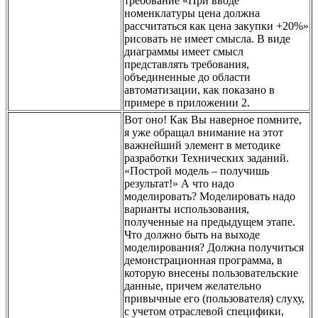
требование «При вводе
номенклатуры цена должна
рассчитаться как цена закупки +20%»
рисовать не имеет смысла. В виде
диаграммы имеет смысл
представлять требования,
объединенные до области
автоматизации, как показано в
примере в приложении 2.
Вот оно! Как Вы наверное помните,
я уже обращал внимание на этот
важнейший элемент в методике
разработки Технических заданий.
«Построй модель – получишь
результат!» А что надо
моделировать? Моделировать надо
варианты использования,
полученные на предыдущем этапе.
Что должно быть на выходе
моделирования? Должна получиться
демонстрационная программа, в
которую внесены пользовательские
данные, причем желательно
привычные его (пользователя) слуху,
с учетом отраслевой специфики,