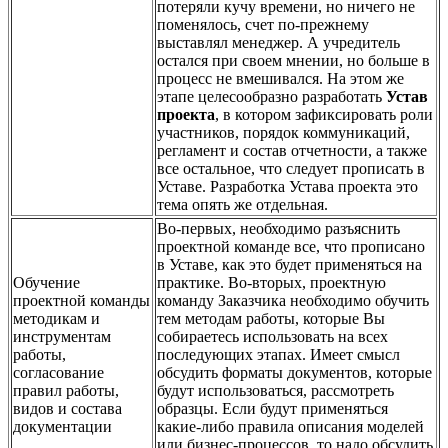
потеряли кучу времени, но ничего не
поменялось, счет по-прежнему
выставлял менеджер. А учредитель
остался при своем мнении, но больше в
процесс не вмешивался. На этом же
этапе целесообразно разработать
Устав
проекта
, в котором зафиксировать роли
участников, порядок коммуникаций,
регламент и состав отчетности, а также
все остальное, что следует прописать в
Уставе. Разработка Устава проекта это
тема опять же отдельная.
Во-первых, необходимо разъяснить
проектной команде все, что прописано
в Уставе, как это будет применяться на
Обучение
практике. Во-вторых, проектную
проектной команды
команду Заказчика необходимо обучить
методикам и
тем методам работы, которые Вы
инструментам
собираетесь использовать на всех
работы,
последующих этапах. Имеет смысл
согласование
обсудить форматы документов, которые
правил работы,
будут использоваться, рассмотреть
видов и состава
образцы. Если будут применяться
документации
какие-либо правила описания моделей
или бизнес-процессов, то надо обсудить