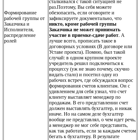
сталкивался с такой ситуацией не
раз.Поэтому, Вы себя можете
Формирование
обезопасить, если оговорите и
рабочей группы от
зафиксируете документально, что
Заказчика и
никто, кроме рабочей группы
Исполнителя,
Заказчика не может принимать
распределение
участие в приемке-сдаче работ
. А
ролей
лучше всего, прописать такое в
договорных условиях (В договоре или
Уставе проекта). Помню, был такой
случай: в одном крупном проекте
учредитель решил подключиться к
процессу (уж не знаю почему, скучно
видать стало) и посетил одну из
рабочих встреч, где обсуждался вопрос
формирования счетов клиентам. Он с
удивлением для себя узнал, что счет
клиенту выставляет менеджер по
продажам. В его представлении счет
должен выставлять бухгалтер, и никак
иначе. Но на самом деле бухгалтер
вообще не представлял, о чем идет речь,
а менеджер не мог себе представить,
как так работать, если за каждым счетом
бегать к бухгалтеру. В результате