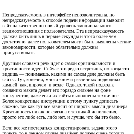
Непредсказуемость в интерфейсе непозволительна, но
непредсказуемость в способе подачи информации выводит
сайт на качественно новый уровень эмоционального
взаимоотношения с пользователем. Эта непредсказуемость
должна быть лишь в первые секунды и этого более чем
достаточно, далее пользователем могут быть выявлены четкие
закономерности, которые обязательно должны
присутствовать.
Другими словами речь идет о самой оригинальности и
креативности идеи. Сейчас это редко встретишь, но когда это
видишь — понимаешь, какими на самом деле должны быть
сайты. Тут, конечно, много «но» и различных подводных
камней, как, впрочем, и везде. Однако, такой подход к
созданию макета делает его гораздо сильнее на фоне
конкурентов, даже если их сайты выполнены техничнее.
Более конкретные инструкции к этому пункту дописать
сложно, так как тут все зависит от широты мысли дизайнера.
Креативность никак не связана с техникой исполнения,
просто это либо есть, либо нет, и лучше, что бы это было.
Если все же постараться конкретизировать задачи этого
пункта, то в данном случае дизайнер должен очень хорошо