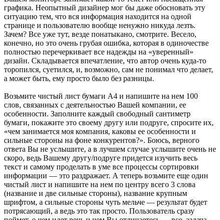
графика. Неопытный дизайнер мог бы даже обосновать эту
ситуацию тем, что вся информация находится на одной
странице и пользователю вообще ненужно никуда лезть.
Зачем? Все уже тут, везде понатыкано, смотрите. Весело,
конечно, но это очень грубая ошибка, которая в одиночестве
полностью перечеркивает все надежды на «уверенный»
дизайн. Складывается впечатление, что автор очень куда-то
торопился, суетился, и, возможно, сам не понимал что делает,
а может быть, ему просто было без разницы.
Возьмите чистый лист бумаги А4 и напишите на нем 100
слов, связанных с деятельностью Вашей компании, ее
особенности. Заполните каждый свободный сантиметр
бумаги, покажите это своему другу или подруге, спросите их,
«чем занимается моя компания, каковы ее особенности и
сильные стороны на фоне конкурентов?». Боюсь, верного
ответа Вы не услышите, а в лучшем случае услышите очень не
скоро, ведь Вашему другу/подруге придется изучить весь
текст и самому проделать в уме все процессы сортировки
информации — это раздражает. А теперь возьмите еще один
чистый лист и напишите на нем по центру всего 3 слова
(название и две сильные стороны), название крупным
шрифтом, а сильные стороны чуть мельче — результат будет
потрясающий, а ведь это так просто. Пользователь сразу
поймет, о чем идет речь и чем Вы отличаетесь — все, задача