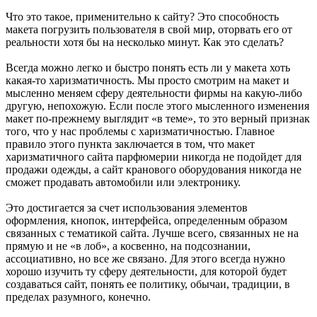
Что это такое, применительно к сайту? Это способность
макета погрузить пользователя в свой мир, оторвать его от
реальности хотя бы на несколько минут. Как это сделать?
Всегда можно легко и быстро понять есть ли у макета хоть
какая-то харизматичность. Мы просто смотрим на макет и
мысленно меняем сферу деятельности фирмы на какую-либо
другую, непохожую. Если после этого мысленного изменения
макет по-прежнему выглядит «в теме», то это верный признак
того, что у нас проблемы с харизматичностью. Главное
правило этого пункта заключается в том, что макет
харизматичного сайта парфюмерии никогда не подойдет для
продажи одежды, а сайт кранового оборудования никогда не
сможет продавать автомобили или электронику.
Это достигается за счет использования элементов
оформления, кнопок, интерфейса, определенным образом
связанных с тематикой сайта. Лучше всего, связанных не на
прямую и не «в лоб», а косвенно, на подсознании,
ассоциативно, но все же связано. Для этого всегда нужно
хорошо изучить ту сферу деятельности, для которой будет
создаваться сайт, понять ее политику, обычаи, традиции, в
пределах разумного, конечно.