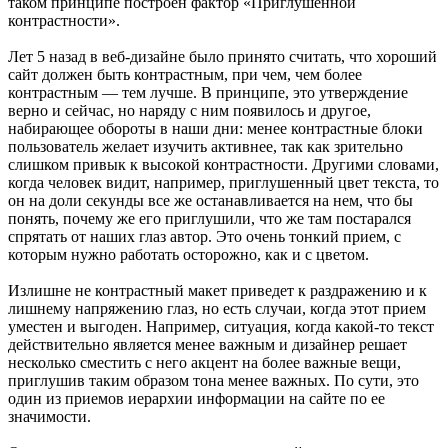
таком принципе построен фактор «Приглушенной
контрастности».
Лет 5 назад в веб-дизайне было принято считать, что хороший
сайт должен быть контрастным, при чем, чем более
контрастным — тем лучше. В принципе, это утверждение
верно и сейчас, но наряду с ним появилось и другое,
набирающее обороты в наши дни: менее контрастные блоки
пользователь желает изучить активнее, так как зрительно
слишком привык к высокой контрастности. Другими словами,
когда человек видит, например, приглушенный цвет текста, то
он на доли секунды все же останавливается на нем, что бы
понять, почему же его приглушили, что же там постарался
спрятать от наших глаз автор. Это очень тонкий прием, с
которым нужно работать осторожно, как и с цветом.
Излишне не контрастный макет приведет к раздражению и к
лишнему напряжению глаз, но есть случаи, когда этот прием
уместен и выгоден. Например, ситуация, когда какой-то текст
действительно является менее важным и дизайнер решает
несколько сместить с него акцент на более важные вещи,
приглушив таким образом тона менее важных. По сути, это
один из приемов иерархии информации на сайте по ее
значимости.