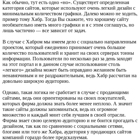
Как обычно, тут есть одно «но». Существует определенная
категория сайтов, которые используют очень легкий дизайн с
минимальным количеством графики. Далеко можно не ходить,
пример тому Хабр. Тогда Вы скажите, что хорошему сайту
необязательно иметь много графики и я с этим соглашусь, но
лишь частично — все зависит от задач.
В случае с Хабром мы имеем дело с социально направленным
проектом, который ежедневно принимает очень большое
количество пользователей и хранит на своих серверах тонны
информации. Пользователи по несколько раз за день заходят
на этот портал и в данном случае использование столь
«легкого» дизайна может быть оправдано желанием быть
ненавязчивым и не раздражительным, ведь Хабр рассчитан на
довольно широкую аудиторию.
Однако, такая логика не сработает в случае с продающими
сайтами, ведь они ориентированы на своих покупателей,
которых фирма должна знать более менее неплохо. А значит
такие сайты должны запоминаться, ведь их огромное
множество и каждый мнит себя лучшим в своей отрасли.
Фирма знает свою целевую аудиторию и не боится прогадать с
дизайном, так как по сравнению с социальными сетями,
блогами или того же Хабра, аудитория у продающих сайтов
компаний гораздо более предсказуемая.