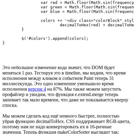
		var red = Math.floor(Math.sin(frequency1 * i + phase1) * width + center);

		var green = Math.floor(Math.sin(frequency2 * i + phase2) * width + center);

		var blue = Math.floor(Math.sin(frequency3 * i + phase3) * width + center);

		colors += '<div class="colorBlock" style="background-color: #' +

			decimalToHex(red) + decimalToHex(green) + decimalToHex(blue) + '"></div>';

	}

	$('#colors').append(colors);

Это небольшое изменение кода значит, что DOM будет
меняться 1 раз. Тестируя это в timeline, мы видим, что время
исполнения между кликом и событием Paint теперь 31
миллисекунда. Это одно изменение уменьшило время
исполнения
версии 4
на 87%. Мы также можем запустить
профайлер и увидим, что функция e.extend.merge теперь
занимает так мало времени, что даже не показывается вверху
списка.
Мы можем сделать код ещё немного быстрее, полностью
убрав функцию decimalToHex. CSS поддерживает RGB-цвета,
поэтому нам не надо конвертировать их в 16-ричные
значения. Теперь функция makeColorSorter выглядит так: