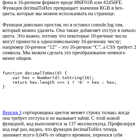
фона в 16-ричном формате вроде #86F01B или #2456FE.
Функция decimalToHex превращает значения RGB в hex-
цвета, которые мы можем использовать на странице.
Функция довольно простая, но я оставил console.log там,
который можно удалить. Она также добавляет отступ в начало
цвета. Это важно, потому что некоторые 10-ричные числа
могут привести к односимвольному 16-ричному числу;
например 10-ричное “12” – это 16-ричное “C”, а CSS требует 2
символа. Мы можем сделать это преобразование немного
менее общим.
function decimalToHex(d) {

    var hex = Number(d).toString(16);

    return hex.length === 1 ? '0' + hex : hex;

Версия 3
сортировщика цветов меняет строку только, когда
она требует отступа и не вызывает substr. С этой новой
функцией, код выполняется за 137 миллисекунд. Профилируя
код ещё раз, видно, что функция decimalToHex теперь
занимает всего 0,04% от общего времени, перенося себя