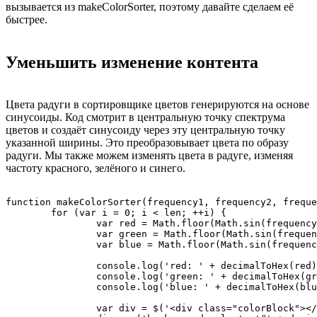
вызывается из makeColorSorter, поэтому давайте сделаем её
быстрее.
Уменьшить изменение контента
Цвета радуги в сортировщике цветов генерируются на основе
синусоиды. Код смотрит в центральную точку спектрума
цветов и создаёт синусоиду через эту центральную точку
указанной ширины. Это преобразовывает цвета по образу
радуги. Мы также можем изменять цвета в радуге, изменяя
частоту красного, зелёного и синего.
function makeColorSorter(frequency1, frequency2, freque
	for (var i = 0; i < len; ++i) {

		var red = Math.floor(Math.sin(frequency1 * i + phase1) * width + center);

		var green = Math.floor(Math.sin(frequency2 * i + phase2) * width + center);

		var blue = Math.floor(Math.sin(frequency3 * i + phase3) * width + center);

		console.log('red: ' + decimalToHex(red));

		console.log('green: ' + decimalToHex(green));

		console.log('blue: ' + decimalToHex(blue));

		var div = $('<div class="colorBlock"></div>');
