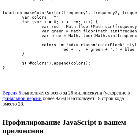
function makeColorSorter(frequency1, frequency2, freque
	var colors = "";

	for (var i = 0; i < len; ++i) {

		var red = Math.floor(Math.sin(frequency1 * i + phase1) * width + center);

		var green = Math.floor(Math.sin(frequency2 * i + phase2) * width + center);

		var blue = Math.floor(Math.sin(frequency3 * i + phase3) * width + center);

		colors += '<div class="colorBlock" style="background-color: rgb(' +

			red + ',' + green + ',' + blue + ')"></div>';

	}

	$('#colors').append(colors);

Версия 5
выполняется всего за 26 миллисекунд (ускорение в
финальной версии
более 92%) и использует 18 строк кода
вместо 28.
Профилирование JavaScript в вашем
приложении