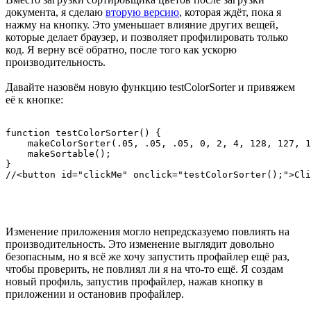
документа, я сделаю
вторую версию
, которая ждёт, пока я
нажму на кнопку. Это уменьшает влияние других вещей,
которые делает браузер, и позволяет профилировать только
код. Я верну всё обратно, после того как ускорю
производительность.
Давайте назовём новую функцию testColorSorter и привяжем
её к кнопке:
function testColorSorter() {

    makeColorSorter(.05, .05, .05, 0, 2, 4, 128, 127, 1
    makeSortable();

}

Изменение приложения могло непредсказуемо повлиять на
производительность. Это изменение выглядит довольно
безопасным, но я всё же хочу запустить профайлер ещё раз,
чтобы проверить, не повлиял ли я на что-то ещё. Я создам
новый профиль, запустив профайлер, нажав кнопку в
приложении и остановив профайлер.