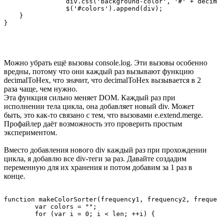
		div.css('background-color', '#' + decimalToHex(red) + decimalToHex(green) + decimalToHex(blue));

		$('#colors').append(div);

    }

Можно убрать ещё вызовы console.log. Эти вызовы особенно
вредны, потому что они каждый раз вызывают функцию
decimalToHex, что значит, что decimalToHex вызывается в 2
раза чаще, чем нужно.
Эта функция сильно меняет DOM. Каждый раз при
исполнении тела цикла, она добавляет новый div. Может
быть, это как-то связано с тем, что вызовами e.extend.merge.
Профайлер даёт возможность это проверить простым
экспериментом.
Вместо добавления нового div каждый раз при прохождении
цикла, я добавлю все div-теги за раз. Давайте создадим
переменную для их хранения и потом добавим за 1 раз в
конце.
function makeColorSorter(frequency1, frequency2, freque
	var colors = "";

	for (var i = 0; i < len; ++i) {
