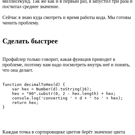
миллисекунд. Так же как и в первый раз, я запустил три раза и
посчитал среднее значение.
Сейчас я знаю куда смотреть и время работы кода. Мы готовы
чинить проблему.
Сделать быстрее
Профайлер только говорит, какая функция приводит к
проблеме, поэтому нам надо посмотреть внутрь неё и понять,
что она делает.
function decimalToHex(d) {

    var hex = Number(d).toString(16);

    hex = "00".substr(0, 2 - hex.length) + hex;

    console.log('converting ' + d + ' to ' + hex);

    return hex;

Каждая точка в сортировщике цветов берёт значение цвета