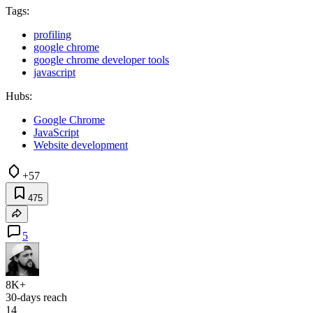
Tags:
profiling
google chrome
google chrome developer tools
javascript
Hubs:
Google Chrome
JavaScript
Website development
+57
475
5
8K+
30-days reach
14